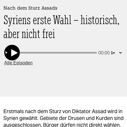
berlin
Nach dem Sturz Assads
nord
Syriens erste Wahl – historisch,
wahrheit
aber nicht frei
verlag
verlag
veranstaltungen
shop
fragen & hilfe
unterstützen
abo
Erstmals nach dem Sturz von Diktator Assad wird in
genossenschaft
Syrien gewählt. Gebiete der Drusen und Kurden sind
ausgeschlossen, Bürger dürfen nicht direkt wählen.