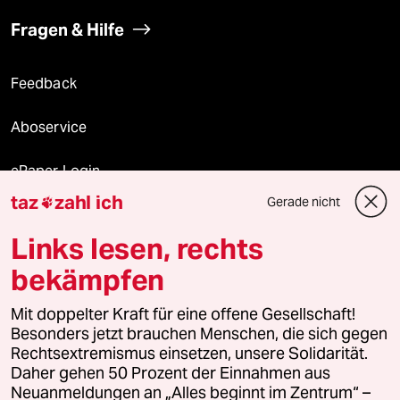
Fragen & Hilfe
Feedback
Aboservice
ePaper Login
taz
zahl ich
Gerade nicht

Downloads für Abonnierende
Links lesen, rechts
bekämpfen
© 2026 taz Verlags und Vertriebs GmbH
Mit doppelter Kraft für eine offene Gesellschaft!
Alle Rechte vorbehalten. Bei rechtlichen Fragen oder für Genehmigungen
wenden Sie sich bitte an
lizenzen@taz.de
Besonders jetzt brauchen Menschen, die sich gegen
Rechtsextremismus einsetzen, unsere Solidarität.
Daher gehen 50 Prozent der Einnahmen aus
Feedback
Redaktionsstatut
Kommune-Richtlinien
KI-
Neuanmeldungen an „Alles beginnt im Zentrum“ –