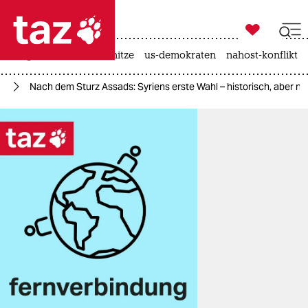

taz zahl ich
krieg in der ukraine
hitze
us-demokraten
nahost-konflikt

taz zahl ich
en
Nach dem Sturz Assads: Syriens erste Wahl – historisch, aber nic
taz zahl ich
themen
politik
öko
gesellschaft
kultur
sport