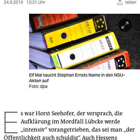
berlin
24.9.2019
13:31 Uhr
teilen
nord
wahrheit
verlag
verlag
veranstaltungen
Elf Mal taucht Stephan Ernsts Name in den NSU-
shop
Akten auf
Foto: dpa
fragen & hilfe
unterstützen
E
s war Horst Seehofer, der versprach, die
abo
Aufklärung im Mordfall Lübcke werde
genossenschaft
„intensiv“ vorangetrieben, das sei man „der
Öffentlichkeit auch schuldig“. Auch Hessens