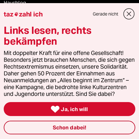
Hausblog
taz
zahl ich
Gerade nicht

Die Seitenwende
Links lesen, rechts
Stellen
bekämpfen
Presse
Mit doppelter Kraft für eine offene Gesellschaft!
Besonders jetzt brauchen Menschen, die sich gegen
Rechtsextremismus einsetzen, unsere Solidarität.
Daher gehen 50 Prozent der Einnahmen aus
Unterstützen
Neuanmeldungen an „Alles beginnt im Zentrum“ –
eine Kampagne, die bedrohte linke Kulturzentren
und Jugendorte unterstützt. Sind Sie dabei?
abo

Ja, ich will
genossenschaft
taz zahl ich
Schon dabei!