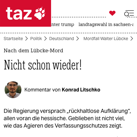

taz zahl ich
nahost-konflikt
usa unter trump
landtagswahl in sachsen-an

taz zahl ich
Startseite
Politik
Deutschland
Mordfall Walter Lübcke
taz zahl ich
Nach dem Lübcke-Mord
themen
Nicht schon wieder!
politik
öko
Kommentar von
Konrad Litschko
gesellschaft
kultur
Die Regierung versprach „rückhaltlose Aufklärung“,
allen voran die hessische. Geblieben ist nicht viel,
sport
wie das Agieren des Verfassungsschutzes zeigt.