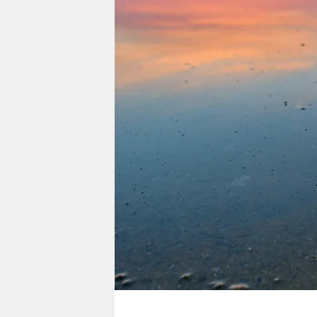
berlin
nord
wahrheit
verlag
verlag
veranstaltungen
shop
fragen & hilfe
unterstützen
abo
genossenschaft