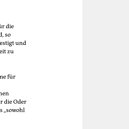
ür die
d, so
estigt und
eit zu
me für
chen
r die Oder
s „sowohl