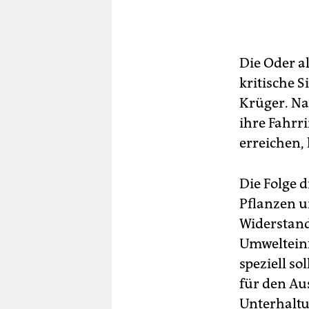
Die Oder al
kritische S
Krüger. Na
ihre Fahrr
erreichen, 
Die Folge 
Pflanzen un
Widerstand
Umwelteinf
speziell s
für den Au
Unterhalt