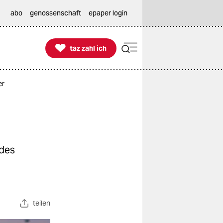
abo
genossenschaft
epaper login

taz zahl ich
taz zahl ich
er
 des
teilen