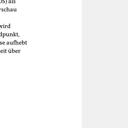
Ś) als
arschau
wird
ndpunkt,
ese aufhebt
reit über