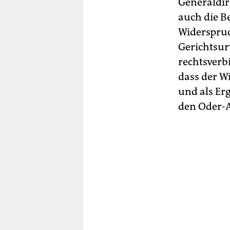
Generaldir
auch die B
Widerspruc
Gerichtsur
rechtsverb
dass der W
und als Erg
den Oder-A