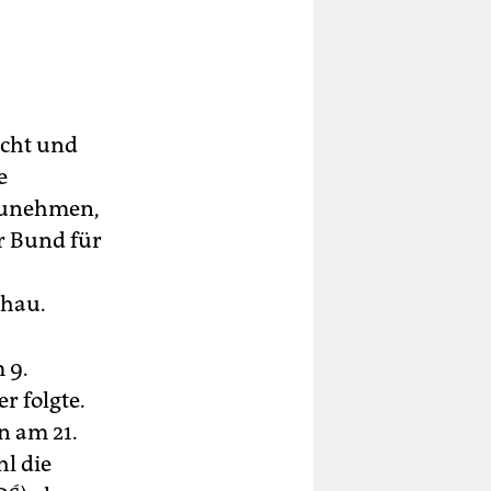
echt und
e
nzunehmen,
r Bund für
chau.
 9.
r folgte.
n am 21.
l die