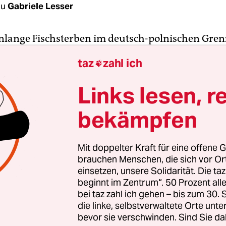
au
Gabriele Lesser
lange Fischsterben im deutsch-polnischen Gren
mt als größte Umweltkatastrophe 2022 den dies
taz
zahl ich

is „Dinosaurier des Jahres“ des Naturschutzbun
 Industrieunternehmen, aber auch Gemeinden un
Links lesen, r
ischen Garten von Wroclaw (Breslau) hatten ihre o
bekämpfen
n Abwässer in die Oder geleitet.
 Niedrigwasser und eine extreme Sommerhitze, 
Mit doppelter Kraft für eine offene G
atur stellenweise auf rund 27 Grad Celsius steige
brauchen Menschen, die sich vor O
ür Fische, Muscheln und andere Flusslebwesen tö
einsetzen, unsere Solidarität. Die ta
beginnt im Zentrum“. 50 Prozent a
Goldalge auslöste. Diese Alge kommt normalerwei
bei taz zahl ich gehen – bis zum 30
Brackwasser vor, nicht aber in Fließgewässern. „
die linke, selbstverwaltete Orte unte
r nach der größten Umweltsauerei sucht, hat sofo
bevor sie verschwinden. Sind Sie da