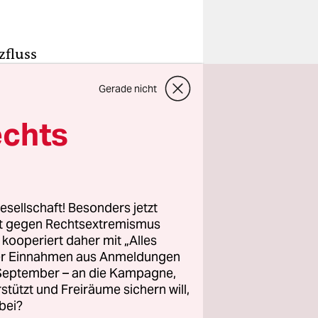
zfluss
jährigen
Gerade nicht
des Nabu.
d sogar
echts
ft
die die
esellschaft! Besonders jetzt
n ließ –
rt gegen Rechtsextremismus
dliche
z kooperiert daher mit „Alles
ller Einnahmen aus Anmeldungen
se nur in
. September – an die Kampagne,
Wer in
rstützt und Freiräume sichern will,
rt die
bei?