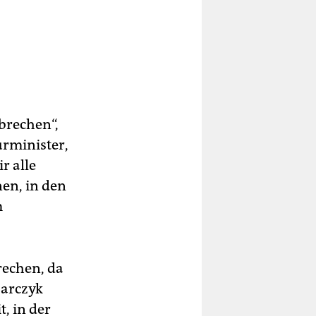
brechen“,
urminister,
r alle
en, in den
m
rechen, da
barczyk
, in der