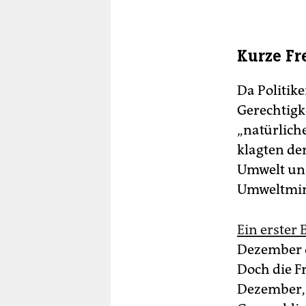
Kurze Fr
Da Politik
Gerechtigke
„natürlich
klagten de
Umwelt un
Umweltmini
Ein erster
Dezember d
Doch die F
Dezember, 