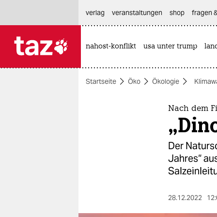
hautnavigation anspringen
hauptinhalt anspringen
footer anspringen
verlag
veranstaltungen
shop
fragen &
nahost-konflikt
usa unter trump
lan

taz zahl ich
taz zahl ich
Startseite
Öko
Ökologie
Klimaw
themen
politik
Nach dem F
„Dino
öko
Der Naturs
gesellschaft
Jahres“ au
Salzeinleit
kultur
sport
28.12.2022
12: