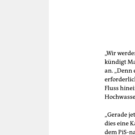
„Wir werde
kündigt Ma
an. „Denn 
erforderli
Fluss hin
Hochwasse
„Gerade je
dies eine 
dem PiS-nah