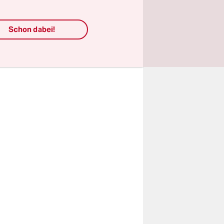
sident
s gebrannt
Schon dabei!
n aus dem