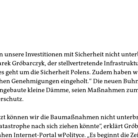
n unsere Investitionen mit Sicherheit nicht unter
rek Gróbarczyk, der stellvertretende Infrastrukt
es geht um die Sicherheit Polens. Zudem haben wi
chen Genehmigungen eingeholt.“ Die neuen Buhn
eingebaute kleine Dämme, seien Maßnahmen zu
rschutz.
tzt können wir die Baumaßnahmen nicht unterb
Katastrophe nach sich ziehen könnte“, erklärt Gró
en Internet-Portal wPolityce. „Es beginnt die Zeit