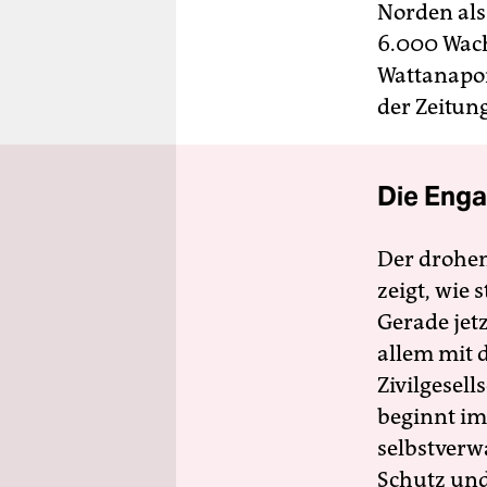
Norden als
6.000 Wach
Wattanapo
der Zeitun
Die Enga
Der drohe
zeigt, wie
Gerade jet
allem mit d
Zivilgesell
beginnt im
selbstverw
Schutz und 