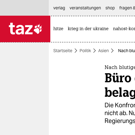
hautnavigation anspringen
hauptinhalt anspringen
footer anspringen
verlag
veranstaltungen
shop
fragen &
hitze
krieg in der ukraine
nahost-kon

taz zahl ich
taz zahl ich
Startseite
Politik
Asien
Nach blu
themen
politik
Nach blutig
Büro
öko
belag
gesellschaft
Die Konfro
kultur
nicht ab. N
Regierungs
sport