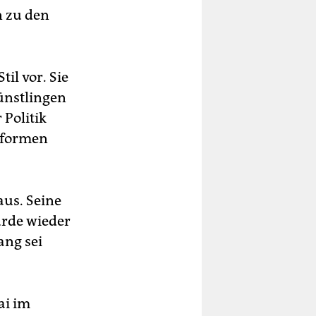
n zu den
il vor. Sie
Günstlingen
 Politik
eformen
aus. Seine
ürde wieder
ang sei
ai im