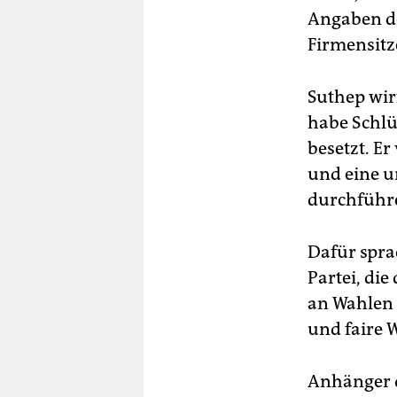
Angaben d
Firmensitz
Suthep wir
habe Schlü
besetzt. Er
und eine u
durchführe
Dafür spra
Partei, di
an Wahlen 
und faire 
Anhänger d