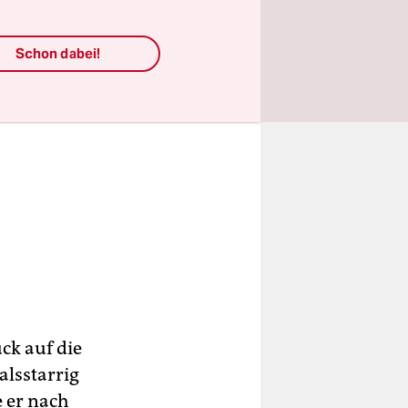
Schon dabei!
ck auf die
alsstarrig
e er nach