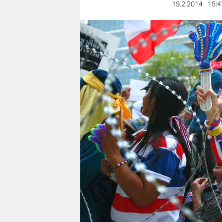
berlin
19.2.2014
15:4
nord
wahrheit
verlag
verlag
veranstaltungen
shop
fragen & hilfe
unterstützen
abo
genossenschaft