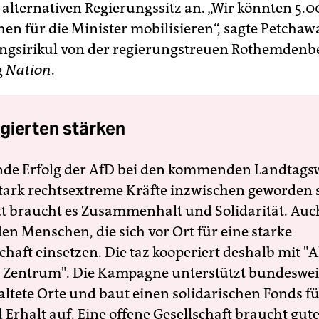
 alternativen Regierungssitz an. „Wir könnten 5.0
en für die Minister mobilisieren“, sagte Petchaw
ngsirikul von der regierungstreuen Rothemden
g
Nation
.
gierten stärken
nde Erfolg der AfD bei den kommenden Landtags
 stark rechtsextreme Kräfte inzwischen geworden 
zt braucht es Zusammenhalt und Solidarität. Auc
en Menschen, die sich vor Ort für eine starke
schaft einsetzen. Die taz kooperiert deshalb mit "A
 Zentrum". Die Kampagne unterstützt bundesweit
altete Orte und baut einen solidarischen Fonds f
Erhalt auf. Eine offene Gesellschaft braucht gute