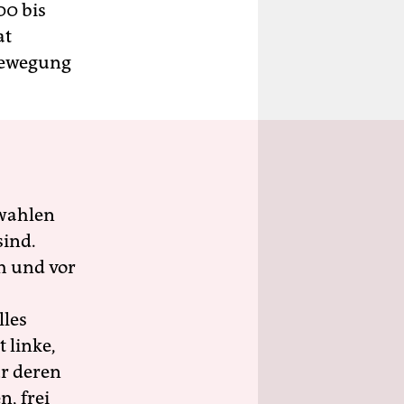
00 bis
at
bewegung
wahlen
sind.
h und vor
lles
 linke,
ür deren
n, frei