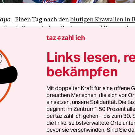
dpa
| Einen Tag nach den
blutigen Krawallen in
onfrontation zwischen Regierung und Demonstr
nderte Regierungskritiker marschierten am Mor
taz
zahl ich

ude des Verteidigungsministeriums, in dem
Links lesen, r
chefin Yingluck Shinawatra seit der Blockade ihr
 in Dezember normalerweise arbeitet. Sie belager
bekämpfen
ingluck war aber nach Berichten von örtlichen 
Ort. Hunderte Soldaten verschanzten sich an den
Mit doppelter Kraft für eine offene G
cheldraht.
brauchen Menschen, die sich vor O
einsetzen, unsere Solidarität. Die ta
usammenstößen zwischen Sicherheitskräften und
beginnt im Zentrum“. 50 Prozent a
ten waren am Dienstag ein Polizist und vier
bei taz zahl ich gehen – bis zum 30
die linke, selbstverwaltete Orte unte
nten umgekommen und 63 Menschen verletzt w
bevor sie verschwinden. Sind Sie da