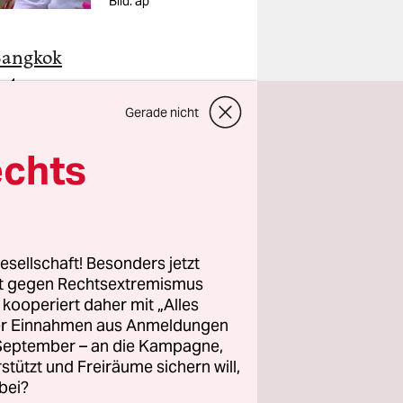
Bild: ap
 Bangkok
anten
gen zu
Gerade nicht
echts
es
ten das
Medien
 Eingängen
esellschaft! Besonders jetzt
rt gegen Rechtsextremismus
z kooperiert daher mit „Alles
ller Einnahmen aus Anmeldungen
. September – an die Kampagne,
rstützt und Freiräume sichern will,
orden.
bei?