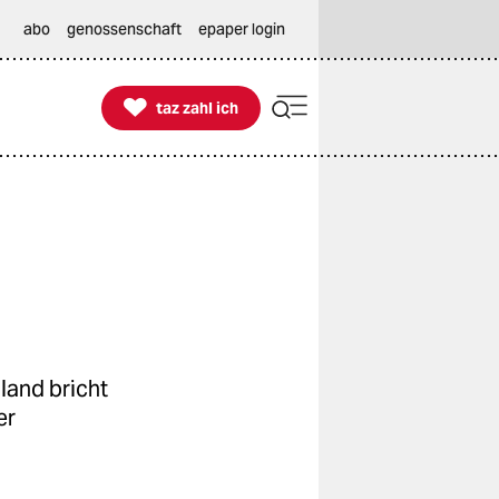
abo
genossenschaft
epaper login

taz zahl ich
taz zahl ich
land bricht
er