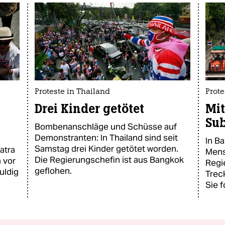
Proteste in Thailand
Prote
Drei Kinder getötet
Mit
Su
Bombenanschläge und Schüsse auf
Demonstranten: In Thailand sind seit
In B
Samstag drei Kinder getötet worden.
atra
Mens
Die Regierungschefin ist aus Bangkok
 vor
Regi
geflohen.
uldig
Trec
Sie 