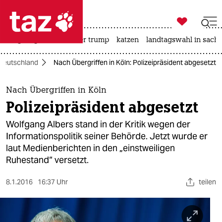

taz zahl ich
bergsteigen
usa unter trump
katzen
landtagswahl in sachs

taz zahl ich
Deutschland
Nach Übergriffen in Köln: Polizeipräsident abgesetzt
taz zahl ich
themen
Nach Übergriffen in Köln
Polizeipräsident abgesetzt
politik
Wolfgang Albers stand in der Kritik wegen der
öko
Informationspolitik seiner Behörde. Jetzt wurde er
laut Medienberichten in den „einstweiligen
gesellschaft
Ruhestand“ versetzt.
kultur
8.1.2016
16:37 Uhr
teilen
sport