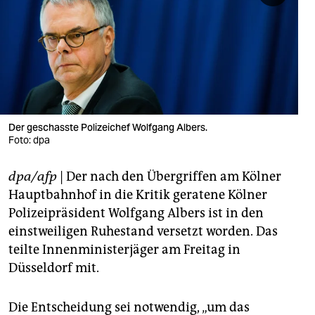
berlin
nord
wahrheit
verlag
verlag
Der geschasste Polizeichef Wolfgang Albers.
Foto: dpa
veranstaltungen
dpa/afp
| Der nach den Übergriffen am Kölner
shop
Hauptbahnhof in die Kritik geratene Kölner
fragen & hilfe
Polizeipräsident Wolfgang Albers ist in den
einstweiligen Ruhestand versetzt worden. Das
unterstützen
teilte Innenministerjäger am Freitag in
abo
Düsseldorf mit.
genossenschaft
Die Entscheidung sei notwendig, „um das