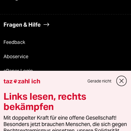
Fragen & Hilfe
Feedback
Aboservice
ePaper Login
taz
zahl ich
Gerade nicht

Downloads für Abonnierende
Links lesen, rechts
bekämpfen
© 2026 taz Verlags und Vertriebs GmbH
Mit doppelter Kraft für eine offene Gesellschaft!
Alle Rechte vorbehalten. Bei rechtlichen Fragen oder für Genehmigungen
wenden Sie sich bitte an
lizenzen@taz.de
Besonders jetzt brauchen Menschen, die sich gegen
Rechtsextremismus einsetzen, unsere Solidarität.