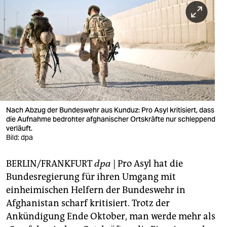
berlin
nord
wahrheit
verlag
verlag
veranstaltungen
Nach Abzug der Bundeswehr aus Kunduz: Pro Asyl kritisiert, dass
die Aufnahme bedrohter afghanischer Ortskräfte nur schleppend
shop
verläuft.
Bild: dpa
fragen & hilfe
BERLIN/FRANKFURT
dpa
| Pro Asyl hat die
unterstützen
Bundesregierung für ihren Umgang mit
abo
einheimischen Helfern der Bundeswehr in
Afghanistan scharf kritisiert. Trotz der
genossenschaft
Ankündigung Ende Oktober, man werde mehr als