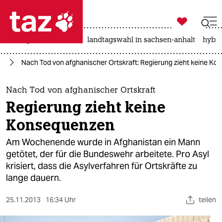

taz zahl ich
niedrigwasser
rente
landtagswahl in sachsen-anhalt
hybri

taz zahl ich
hr
Nach Tod von afghanischer Ortskraft: Regierung zieht keine K
taz zahl ich
themen
Nach Tod von afghanischer Ortskraft
Regierung zieht keine
politik
Konsequenzen
öko
Am Wochenende wurde in Afghanistan ein Mann
getötet, der für die Bundeswehr arbeitete. Pro Asyl
gesellschaft
krisiert, dass die Asylverfahren für Ortskräfte zu
lange dauern.
kultur
sport
25.11.2013
16:34 Uhr
teilen