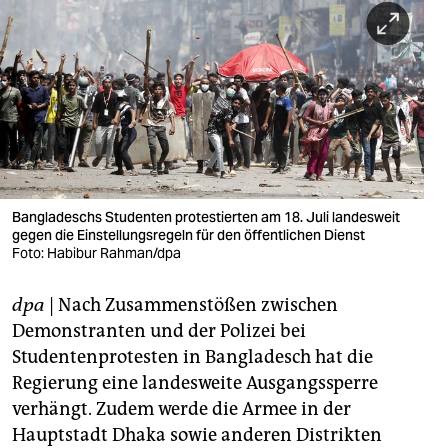
berlin
nord
wahrheit
verlag
verlag
veranstaltungen
Bangladeschs Studenten protestierten am 18. Juli landesweit
gegen die Einstellungsregeln für den öffentlichen Dienst
shop
Foto: Habibur Rahman/dpa
fragen & hilfe
dpa
| Nach Zusammenstößen zwischen
Demonstranten und der Polizei bei
unterstützen
Studentenprotesten in Bangladesch hat die
abo
Regierung eine landesweite Ausgangssperre
verhängt. Zudem werde die Armee in der
genossenschaft
Hauptstadt Dhaka sowie anderen Distrikten