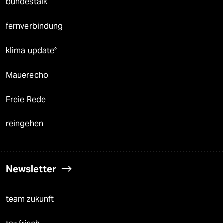
bundestalk
fernverbindung
klima update°
Mauerecho
Freie Rede
reingehen
Newsletter
team zukunft