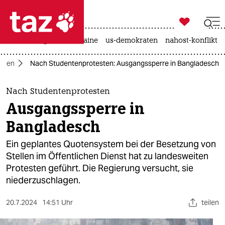

taz zahl ich
hitze
krieg in der ukraine
us-demokraten
nahost-konflikt

taz zahl ich
ngen
Nach Studentenprotesten: Ausgangssperre in Bangladesch
taz zahl ich
themen
Nach Studentenprotesten
Ausgangssperre in
politik
Bangladesch
öko
Ein geplantes Quotensystem bei der Besetzung von
Stellen im Öffentlichen Dienst hat zu landesweiten
gesellschaft
Protesten geführt. Die Regierung versucht, sie
niederzuschlagen.
kultur
sport
20.7.2024
14:51 Uhr
teilen