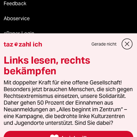
Feedback
Aboservice
ePaper Login
taz
zahl ich
Gerade nicht

Downloads für Abonnierende
Links lesen, rechts
bekämpfen
© 2026 taz Verlags und Vertriebs GmbH
Alle Rechte vorbehalten. Bei rechtlichen Fragen oder für Genehmigungen
Mit doppelter Kraft für eine offene Gesellschaft!
wenden Sie sich bitte an
lizenzen@taz.de
Besonders jetzt brauchen Menschen, die sich gegen
Rechtsextremismus einsetzen, unsere Solidarität.
Daher gehen 50 Prozent der Einnahmen aus
Feedback
Redaktionsstatut
Kommune-Richtlinien
KI-
Neuanmeldungen an „Alles beginnt im Zentrum“ –
eine Kampagne, die bedrohte linke Kulturzentren
Leitlinie
Informant
Datenschutz
Impressum
AGB
und Jugendorte unterstützt. Sind Sie dabei?
Seitenwende
Einwilligungen widerrufen (Ads)