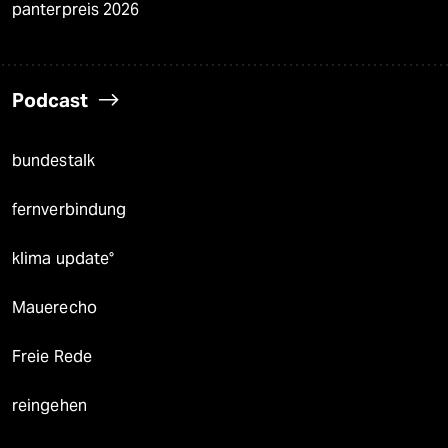
panterpreis 2026
Podcast
bundestalk
fernverbindung
klima update°
Mauerecho
Freie Rede
reingehen