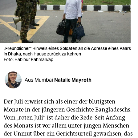
berlin
nord
wahrheit
verlag
„Freundlicher“ Hinweis eines Soldaten an die Adresse eines Paars
verlag
in Dhaka, nach Hause zurück zu kehren
Foto: Habibur Rahman/ap
veranstaltungen
shop
Aus Mumbai
Natalie Mayroth
fragen & hilfe
Der Juli erweist sich als einer der blutigsten
unterstützen
Monate in der jüngeren Geschichte Bangladeschs.
abo
Vom „roten Juli“ ist daher die Rede. Seit Anfang
des Monats ist vor allem unter jungen Menschen
genossenschaft
der Unmut über ein Gerichtsurteil gewachsen, das