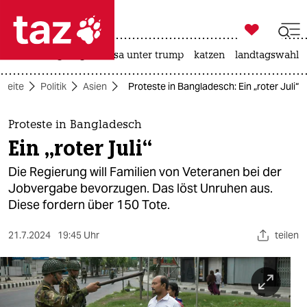

taz zahl ich
hitze
bergsteigen
usa unter trump
katzen
landtagswahl i

taz zahl ich
tseite
Politik
Asien
Proteste in Bangladesch: Ein „roter Juli“
taz zahl ich
themen
Proteste in Bangladesch
Ein „roter Juli“
politik
Die Regierung will Familien von Veteranen bei der
öko
Jobvergabe bevorzugen. Das löst Unruhen aus.
Diese fordern über 150 Tote.
gesellschaft
21.7.2024
19:45 Uhr
teilen
kultur
sport