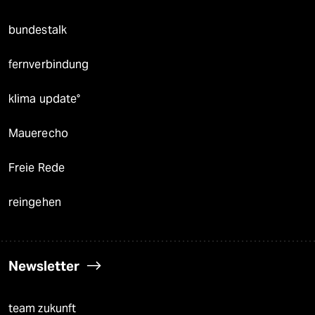
bundestalk
fernverbindung
klima update°
Mauerecho
Freie Rede
reingehen
Newsletter
team zukunft