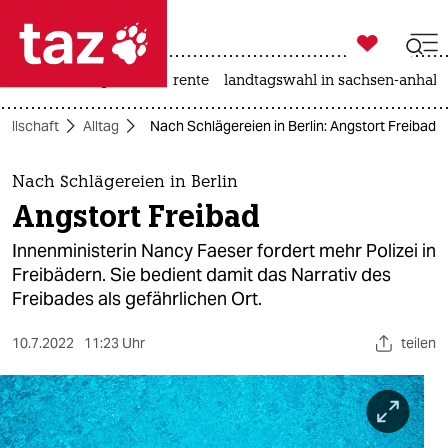

taz zahl ich
hitze
niedrigwasser
rente
landtagswahl in sachsen-anhalt

taz zahl ich
ellschaft
Alltag
Nach Schlägereien in Berlin: Angstort Freibad
taz zahl ich
themen
Nach Schlägereien in Berlin
Angstort Freibad
politik
Innenministerin Nancy Faeser fordert mehr Polizei in
öko
Freibädern. Sie bedient damit das Narrativ des
Freibades als gefährlichen Ort.
gesellschaft
10.7.2022
11:23 Uhr
teilen
kultur
sport