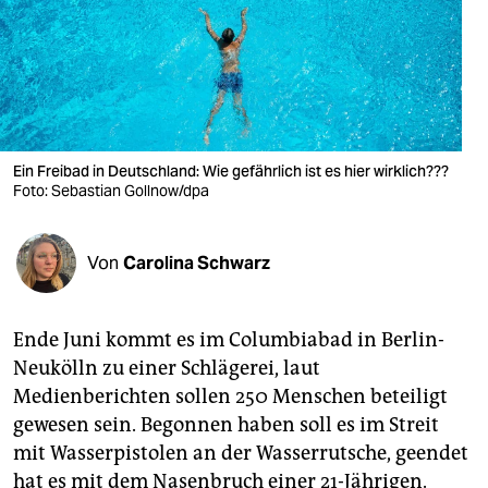
berlin
nord
wahrheit
verlag
Ein Freibad in Deutschland: Wie gefährlich ist es hier wirklich???
verlag
Foto: Sebastian Gollnow/dpa
veranstaltungen
Von
Carolina Schwarz
shop
fragen & hilfe
Ende Juni kommt es im Columbiabad in Berlin-
unterstützen
Neukölln zu einer Schlägerei, laut
Medienberichten sollen 250 Menschen beteiligt
abo
gewesen sein. Begonnen haben soll es im Streit
genossenschaft
mit Wasserpistolen an der Wasserrutsche, geendet
hat es mit dem Nasenbruch einer 21-Jährigen.