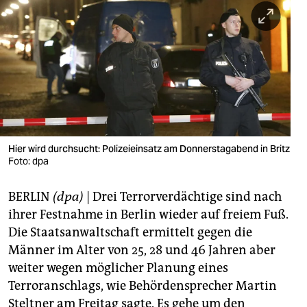
berlin
nord
wahrheit
verlag
verlag
veranstaltungen
Hier wird durchsucht: Polizeieinsatz am Donnerstagabend in Britz
Foto: dpa
shop
BERLIN
(dpa)
| Drei Terrorverdächtige sind nach
fragen & hilfe
ihrer Festnahme in Berlin wieder auf freiem Fuß.
unterstützen
Die Staatsanwaltschaft ermittelt gegen die
Männer im Alter von 25, 28 und 46 Jahren aber
abo
weiter wegen möglicher Planung eines
genossenschaft
Terroranschlags, wie Behördensprecher Martin
Steltner am Freitag sagte. Es gehe um den