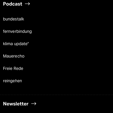
Podcast
bundestalk
fernverbindung
klima update°
Mauerecho
Freie Rede
reingehen
Newsletter