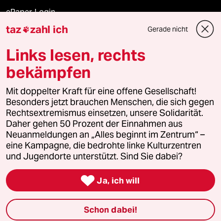
ePaper Login
taz
zahl ich
Gerade nicht

Downloads für Abonnierende
Links lesen, rechts
bekämpfen
© 2026 taz Verlags und Vertriebs GmbH
Mit doppelter Kraft für eine offene Gesellschaft!
Alle Rechte vorbehalten. Bei rechtlichen Fragen oder für Genehmigungen
wenden Sie sich bitte an
lizenzen@taz.de
Besonders jetzt brauchen Menschen, die sich gegen
Rechtsextremismus einsetzen, unsere Solidarität.
Daher gehen 50 Prozent der Einnahmen aus
Feedback
Redaktionsstatut
Kommune-Richtlinien
KI-
Neuanmeldungen an „Alles beginnt im Zentrum“ –
eine Kampagne, die bedrohte linke Kulturzentren
Leitlinie
Informant
Datenschutz
Impressum
AGB
und Jugendorte unterstützt. Sind Sie dabei?
Seitenwende
Einwilligungen widerrufen (Ads)

Ja, ich will
Schon dabei!