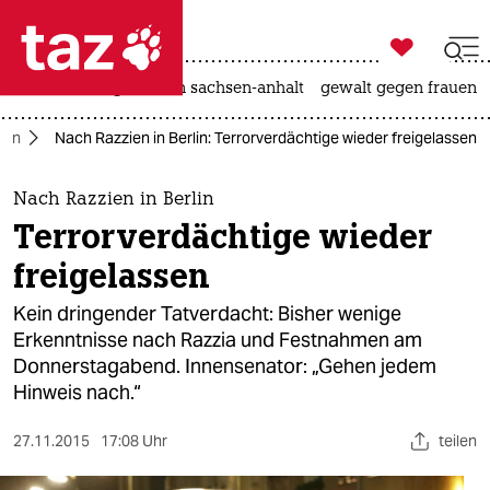

taz zahl ich
hitze
landtagswahl in sachsen-anhalt
gewalt gegen frauen

taz zahl ich
rlin
Nach Razzien in Berlin: Terrorverdächtige wieder freigelassen
taz zahl ich
themen
Nach Razzien in Berlin
Terrorverdächtige wieder
politik
freigelassen
öko
Kein dringender Tatverdacht: Bisher wenige
Erkenntnisse nach Razzia und Festnahmen am
gesellschaft
Donnerstagabend. Innensenator: „Gehen jedem
Hinweis nach.“
kultur
sport
27.11.2015
17:08 Uhr
teilen