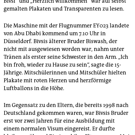
Bivsi“ und „Herzlich willkommen“ war auf selbst
epaper login
gemalten Plakaten und Transparenten zu lesen.
Die Maschine mit der Flugnummer EY023 landete
von Abu Dhabi kommend um 7.10 Uhr in
Düsseldorf. Bivsis älterer Bruder Biswash, der
nicht mit ausgewiesen worden war, nahm unter
Tränen als erster seine Schwester in den Arm. „Ich
bin froh, wieder zu Hause zu sein“, sagte die 15-
Jährige. Mitschülerinnen und Mitschüler hielten
Plakate mit roten Herzen und herzförmige
Luftballons in die Höhe.
Im Gegensatz zu den Eltern, die bereits 1998 nach
Deutschland gekommen waren, war Bivsis Bruder
erst vor zwei Jahren für eine Ausbildung mit
einem normalen Visum eingereist. Er durfte