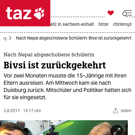

taz zahl ich
iran-krieg
landtagswahl in sachsen-anhalt
hitze
christophe

taz zahl ich
ltag
Nach Nepal abgeschobene Schülerin: Bivsi ist zurückgekehrt
taz zahl ich
themen
Nach Nepal abgeschobene Schülerin
Bivsi ist zurückgekehrt
politik
Vor zwei Monaten musste die 15-Jährige mit ihren
öko
Eltern ausreisen. Am Mittwoch kam sie nach
Duisburg zurück. Mitschüler und Politiker hatten sich
gesellschaft
für sie eingesetzt.
kultur
2.8.2017
14:17 Uhr
teilen
sport