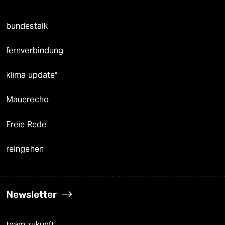
bundestalk
fernverbindung
klima update°
Mauerecho
Freie Rede
reingehen
Newsletter
team zukunft