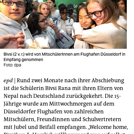
berlin
nord
wahrheit
verlag
verlag
Bivsi (2 v. r.) wird von MitschülerInnen am Flughafen Düsseldorf in
Empfang genommen
veranstaltungen
Foto: dpa
shop
epd
| Rund zwei Monate nach ihrer Abschiebung
fragen & hilfe
ist die Schülerin Bivsi Rana mit ihren Eltern von
Nepal nach Deutschland zurückgekehrt. Die 15-
unterstützen
Jährige wurde am Mittwochmorgen auf dem
Düsseldorfer Flughafen von zahlreichen
abo
Mitschülern, Freundinnen und Schulvertretern
genossenschaft
mit Jubel und Beifall empfangen. „Welcome home,