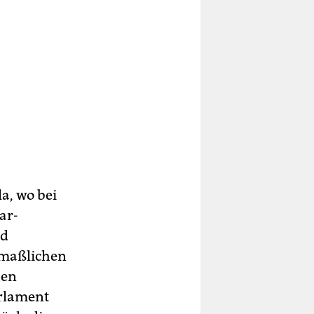
a, wo bei
ar-
nd
tmaßlichen
hen
arlament