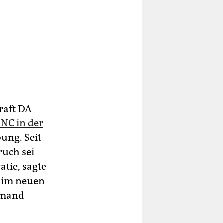
raft DA
ANC in der
ung. Seit
ruch sei
tie, sagte
e im neuen
emand