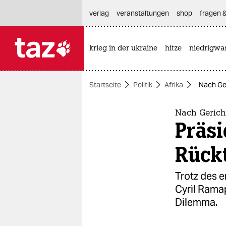
hautnavigation anspringen
hauptinhalt anspringen
footer anspringen
verlag
veranstaltungen
shop
fragen &
krieg in der ukraine
hitze
niedrigwa

taz zahl ich
taz zahl ich
Startseite
Politik
Afrika
Nach Ger
themen
politik
Nach Gericht
Präs
öko
Rückt
gesellschaft
Trotz des 
kultur
Cyril Rama
Dilemma.
sport