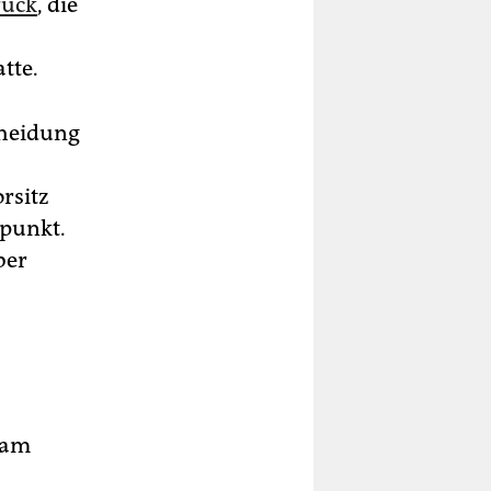
rück
, die
tte.
cheidung
rsitz
tpunkt.
ber
 am