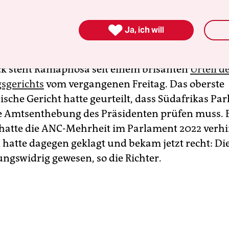
 und die Schaffung von Arbeitsplätzen. Man respe
Parlaments, aber diese sollten nicht die Instituti

Ja, ich will
eren.
k steht Ramaphosa seit einem brisanten
Urteil d
sgerichts
vom vergangenen Freitag. Das oberste
ische Gericht hatte geurteilt, dass Südafrikas Pa
e Amtsenthebung des Präsidenten prüfen muss. E
hatte die ANC-Mehrheit im Parlament 2022 verhin
 hatte dagegen geklagt und bekam jetzt recht: Die
ungswidrig gewesen, so die Richter.