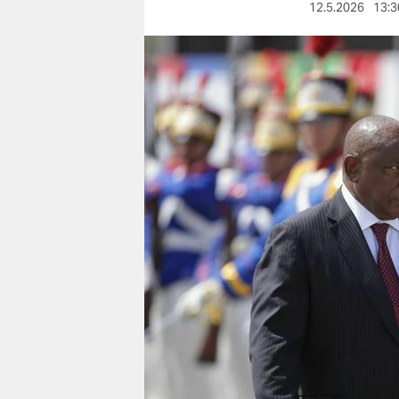
berlin
12.5.2026
13:3
nord
wahrheit
verlag
verlag
veranstaltungen
shop
fragen & hilfe
unterstützen
abo
genossenschaft