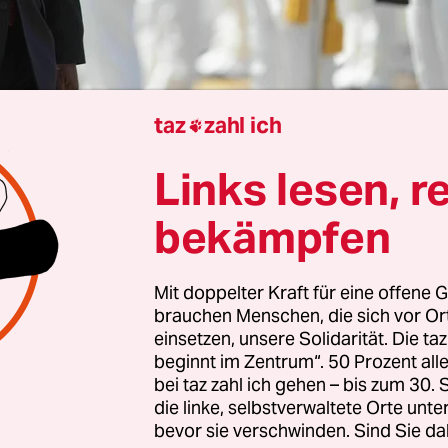
taz
zahl ich

Links lesen, r
esburg
Tintswalo Baloyi
bekämpfen
 Präsident Cyril Ramaphosa will nicht zurücktrete
sprache an die Nation am Montagabend
versucht
Mit doppelter Kraft für eine offene G
brauchen Menschen, die sich vor O
ich um den neuesten Skandal um seine Person zu
einsetzen, unsere Solidarität. Die ta
neutes Amtsenthebungsverfahren durch das Par
beginnt im Zentrum“. 50 Prozent a
ezogen hat. Er betonte die Bedeutung von Stabilit
bei taz zahl ich gehen – bis zum 30
die linke, selbstverwaltete Orte unte
t und Respektierung der verfassungsgemäßen Ab
bevor sie verschwinden. Sind Sie da
erung konzentriere sich weiterhin auf die Erholu