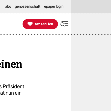
abo
genossenschaft
epaper login

taz zahl ich
taz zahl ich
einen
s Präsident
at nun ein