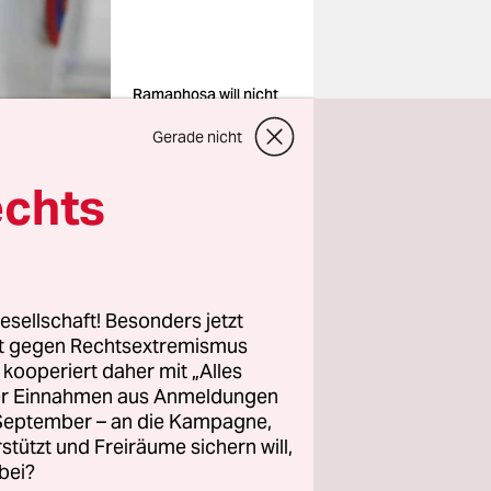
Ramaphosa will nicht
abtreten
Foto: Luis Nova/AP
Gerade nicht
Photo
echts
n. In einer
e er, einen
esellschaft! Besonders jetzt
rt gegen Rechtsextremismus
 ziehen,
z kooperiert daher mit „Alles
lament
ller Einnahmen aus Anmeldungen
ät,
. September – an die Kampagne,
rstützt und Freiräume sichern will,
läufe.
bei?
ng der