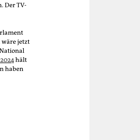
. Der TV-
arlament
 wäre jetzt
 National
 2024
hält
en haben