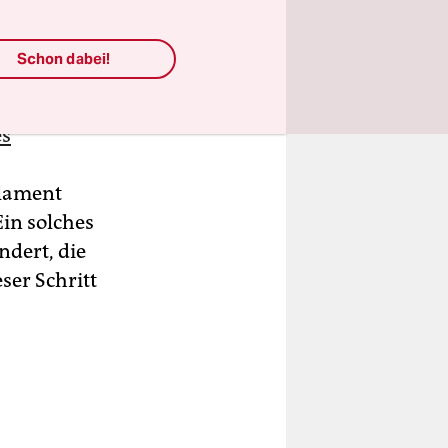
ktiere die
onen
Schon dabei!
es
rlament
in solches
dert, die
ser Schritt