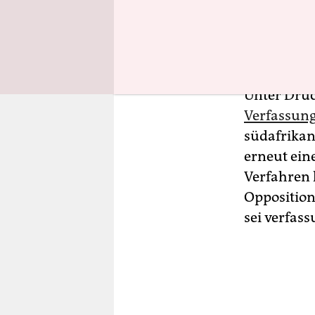
Wirtschaft
Rechte des 
destabilisi
Unter Druc
Verfassung
südafrikan
erneut ein
Verfahren 
Opposition
sei verfass