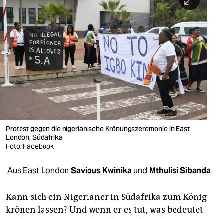
berlin
nord
wahrheit
verlag
verlag
veranstaltungen
shop
Protest gegen die nigerianische Krönungszeremonie in East
London, Südafrika
fragen & hilfe
Foto: Facebook
unterstützen
Aus East London
Savious Kwinika
und
Mthulisi Sibanda
abo
Kann sich ein Nigerianer in Südafrika zum König
genossenschaft
krönen lassen? Und wenn er es tut, was bedeutet