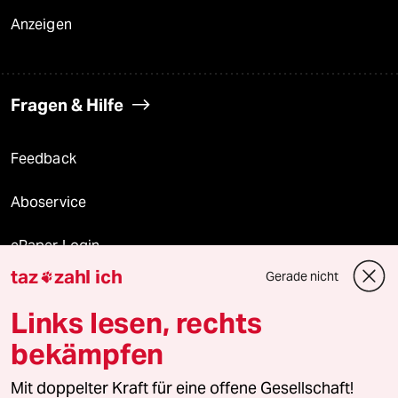
Anzeigen
Fragen & Hilfe
Feedback
Aboservice
ePaper Login
taz
zahl ich
Gerade nicht

Downloads für Abonnierende
Links lesen, rechts
bekämpfen
© 2026 taz Verlags und Vertriebs GmbH
Alle Rechte vorbehalten. Bei rechtlichen Fragen oder für Genehmigungen
Mit doppelter Kraft für eine offene Gesellschaft!