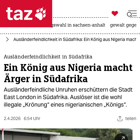

taz zahl ich
hitze
surfen
landtagswahl in sachsen-anhalt
gewalt gegen

taz zahl ich
eg
Ausländerfeindlichkeit in Südafrika: Ein König aus Nigeria macht 
taz zahl ich
themen
Ausländerfeindlichkeit in Südafrika
Ein König aus Nigeria macht
politik
Ärger in Südafrika
öko
Ausländerfeindliche Unruhen erschüttern die Stadt
East London in Südafrika. Auslöser ist die wohl
gesellschaft
illegale „Krönung“ eines nigerianischen „Königs“.
kultur
2.4.2026
6:54 Uhr
teilen
sport