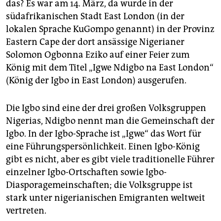
epaper login
das? Es war am 14. März, da wurde in der
südafrikanischen Stadt East London (in der
lokalen Sprache KuGompo genannt) in der Provinz
Eastern Cape der dort ansässige Nigerianer
Solomon Ogbonna Eziko auf einer Feier zum
König mit dem Titel „Igwe Ndigbo na East London“
(König der Igbo in East London) ausgerufen.
Die Igbo sind eine der drei großen Volksgruppen
Nigerias, Ndigbo nennt man die Gemeinschaft der
Igbo. In der Igbo-Sprache ist „Igwe“ das Wort für
eine Führungspersönlichkeit. Einen Igbo-König
gibt es nicht, aber es gibt viele traditionelle Führer
einzelner Igbo-Ortschaften sowie Igbo-
Diasporagemeinschaften; die Volksgruppe ist
stark unter nigerianischen Emigranten weltweit
vertreten.