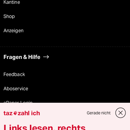
Kantine
Shop
Anzeigen
Fragen & Hilfe
Feedback
Aboservice
ePaper Login
taz
zahl ich
Gerade nicht

Downloads für Abonnierende
Links lesen, rechts