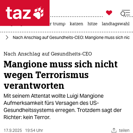

taz zahl ich
bergsteigen
usa unter trump
katzen
hitze
landtagswahl i

taz zahl ich
mp
Nach Anschlag auf Gesundheits-CEO: Mangione muss sich nich
taz zahl ich
themen
Nach Anschlag auf Gesundheits-CEO
Mangione muss sich nicht
politik
wegen Terrorismus
öko
verantworten
gesellschaft
Mit seinem Attentat wollte Luigi Mangione
Aufmerksamkeit fürs Versagen des US-
kultur
Gesundheitssystems erregen. Trotzdem sagt der
Richter: kein Terror.
sport
17.9.2025
19:54 Uhr
teilen