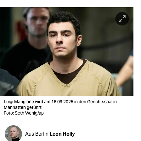
berlin
nord
wahrheit
verlag
verlag
veranstaltungen
shop
fragen & hilfe
Luigi Mangione wird am 16.09.2025 in den Gerichtssaal in
unterstützen
Manhatten geführt
Foto: Seth Wenig/ap
abo
genossenschaft
Aus Berlin
Leon Holly