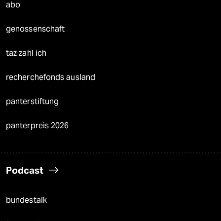
abo
genossenschaft
taz zahl ich
recherchefonds ausland
panterstiftung
panterpreis 2026
Podcast
bundestalk