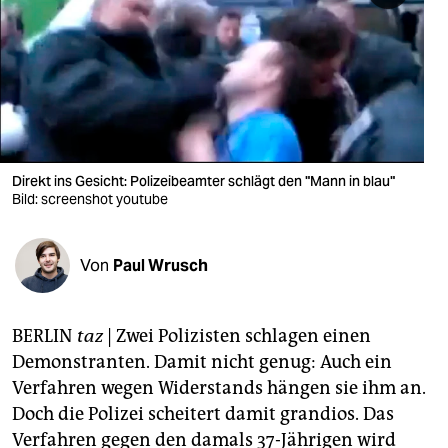
berlin
nord
wahrheit
verlag
verlag
Direkt ins Gesicht: Polizeibeamter schlägt den "Mann in blau"
Bild: screenshot youtube
veranstaltungen
shop
Von
Paul Wrusch
fragen & hilfe
unterstützen
BERLIN
taz
| Zwei Polizisten schlagen einen
Demonstranten. Damit nicht genug: Auch ein
abo
Verfahren wegen Widerstands hängen sie ihm an.
genossenschaft
Doch die Polizei scheitert damit grandios. Das
Verfahren gegen den damals 37-Jährigen wird