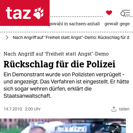

taz zahl ich
hitze
surfen
landtagswahl in sachsen-anhalt
gewalt gegen

taz zahl ich
nd
Nach Angriff auf "Freiheit statt Angst"-Demo: Rückschlag für die 
taz zahl ich
themen
Nach Angriff auf "Freiheit statt Angst"-Demo
Rückschlag für die Polizei
politik
Ein Demonstrant wurde von Polizisten verprügelt -
öko
und angezeigt. Das Verfahren ist eingestellt. Er hätte
sich sogar wehren dürfen, erklärt die
gesellschaft
Staatsanwaltschaft.
kultur
14.7.2010
2:00 Uhr
teilen
sport