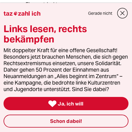
Eben entdeckt:
Heute Abend in der Sendung "Kontraste". Die
taz
zahl ich
Gerade nicht

Themen
(paste & copy):
Links lesen, rechts
"Patienten in Not - wenn Retter nicht helfen
bekämpfen
dürfen; Anschlag auf Polizisten - die Linke und
die Gewaltfrage; Atomkraft -
Laufzeitverlängerung trotz
Mit doppelter Kraft für eine offene Gesellschaft!
Sicherheitsdefiziten"
Besonders jetzt brauchen Menschen, die sich gegen
Die Linke, Anschlag auf Polizisten, Gewalt?
Rechtsextremismus einsetzen, unsere Solidarität.
So wird dem Bürger suggeriert, es bestünde
Daher gehen 50 Prozent der Einnahmen aus
ein Zusammenhang.
Neuanmeldungen an „Alles beginnt im Zentrum“ –
Und überhaupt, wie jetzt. Die Partei die Linke,
eine Kampagne, die bedrohte linke Kulturzentren
alle Linken, alle die nicht rechts sind?
und Jugendorte unterstützt. Sind Sie dabei?
Ich warte auf die Sendung zum Thema:
"Anschlag auf die Linke, bzw. auf linke

Ja, ich will
Demonstranten - Die Polizei und die
Gewaltfrage".
Schon dabei!