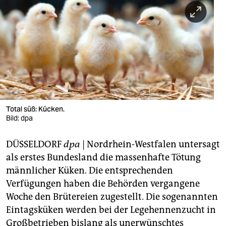
berlin
nord
wahrheit
verlag
verlag
veranstaltungen
Total süß: Kücken.
Bild: dpa
shop
DÜSSELDORF
dpa
| Nordrhein-Westfalen untersagt
fragen & hilfe
als erstes Bundesland die massenhafte Tötung
unterstützen
männlicher Küken. Die entsprechenden
Verfügungen haben die Behörden vergangene
abo
Woche den Brütereien zugestellt. Die sogenannten
genossenschaft
Eintagsküken werden bei der Legehennenzucht in
Großbetrieben bislang als unerwünschtes