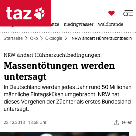

taz zahl ich
krieg in der ukraine
hitze
niedrigwasser
waldbrände

taz zahl ich
Startseite
Öko
Ökologie
NRW ändert Hühnerzuchtbedingu
taz zahl ich
themen
NRW ändert Hühnerzuchtbedingungen
Massentötungen werden
politik
untersagt
öko
In Deutschland werden jedes Jahr rund 50 Millionen
männliche Eintagsküken umgebracht. NRW hat
gesellschaft
dieses Vorgehen der Züchter als erstes Bundesland
untersagt.
kultur
sport
23.12.2013
13:58 Uhr
teilen