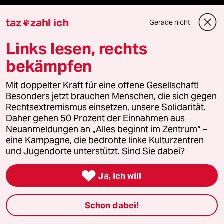
Fragen & Hilfe
taz
zahl ich
Gerade nicht

Links lesen, rechts
Feedback
bekämpfen
Aboservice
Mit doppelter Kraft für eine offene Gesellschaft!
ePaper Login
Besonders jetzt brauchen Menschen, die sich gegen
Rechtsextremismus einsetzen, unsere Solidarität.
Daher gehen 50 Prozent der Einnahmen aus
Downloads für Abonnierende
Neuanmeldungen an „Alles beginnt im Zentrum“ –
eine Kampagne, die bedrohte linke Kulturzentren
und Jugendorte unterstützt. Sind Sie dabei?
© 2026 taz Verlags und Vertriebs GmbH

Alle Rechte vorbehalten. Bei rechtlichen Fragen oder für Genehmigungen
Ja, ich will
wenden Sie sich bitte an
lizenzen@taz.de
Schon dabei!
Feedback
Redaktionsstatut
Kommune-Richtlinien
KI-