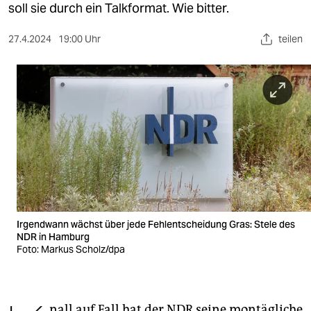
berlin
soll sie durch ein Talkformat. Wie bitter.
nord
27.4.2024
19:00 Uhr
teilen
wahrheit
verlag
verlag
veranstaltungen
shop
fragen & hilfe
Irgendwann wächst über jede Fehlentscheidung Gras: Stele des
unterstützen
NDR in Hamburg
Foto: Markus Scholz/dpa
abo
genossenschaft
nall auf Fall hat der NDR seine montägliche