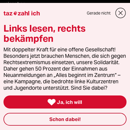
reingehen
taz
zahl ich
Gerade nicht

Links lesen, rechts
Newsletter
bekämpfen
team zukunft
Mit doppelter Kraft für eine offene Gesellschaft!
Besonders jetzt brauchen Menschen, die sich gegen
Rechtsextremismus einsetzen, unsere Solidarität.
taz frisch
Daher gehen 50 Prozent der Einnahmen aus
Neuanmeldungen an „Alles beginnt im Zentrum“ –
taz zahl ich
eine Kampagne, die bedrohte linke Kulturzentren
und Jugendorte unterstützt. Sind Sie dabei?
taz lab Infobrief

Ja, ich will
Veranstaltungen
Schon dabei!