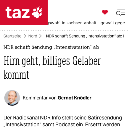

taz zahl ich
hitze
surfen
landtagswahl in sachsen-anhalt
gewalt gegen

taz zahl ich
Startseite
Nord
NDR schafft Sendung „Intensivstation“ ab: Hir
taz zahl ich
NDR schafft Sendung „Intensivstation“ ab
themen
Hirn geht, billiges Gelaber
politik
kommt
öko
gesellschaft
Kommentar von
Gernot Knödler
kultur
sport
Der Radiokanal NDR Info stellt seine Satiresendung
„Intensivstation“ samt Podcast ein. Ersetzt werden