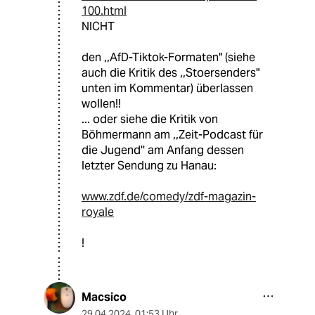
100.html
NICHT
den ,,AfD-Tiktok-Formaten" (siehe
auch die Kritik des ,,Stoersenders"
unten im Kommentar) überlassen
wollen!!
... oder siehe die Kritik von
Böhmermann am ,,Zeit-Podcast für
die Jugend'' am Anfang dessen
letzter Sendung zu Hanau:
www.zdf.de/comedy/zdf-magazin-
royale
!
Macsico
29.04.2024
,
01:53 Uhr