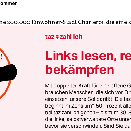
Trommer
che 200.000 Einwohner-Stadt Charleroi, die eine
 Brüssel entfernt in der französischsprachigen W
taz
zahl ich

einer der Geburtsorte des modernen europäischen 
Jahre des wirtschaftlichen Niedergangs hinter sic
Links lesen, r
r im 19. Jahrhundert die Industrie – in Charle­ro
hl und Flachglas produziert, das Sodawasser erfu
bekämpfen
förderten Unmengen von Braun- und Steinkohle
Mit doppelter Kraft für eine offene G
“ – „schwarzes Land“ nennen sich die Überreste d
brauchen Menschen, die sich vor O
gürtels in der Umgebung. Das ehemalige Bergwerk
einsetzen, unsere Solidarität. Die ta
beginnt im Zentrum“. 50 Prozent a
innert noch an alte Größe. Heute beherbergt es ei
bei taz zahl ich gehen – bis zum 30
useum und eine imposante Kollektion von Glasku
die linke, selbstverwaltete Orte unte
e besiegelte sein Schicksal: Im August 1956 starb
bevor sie verschwinden. Sind Sie da