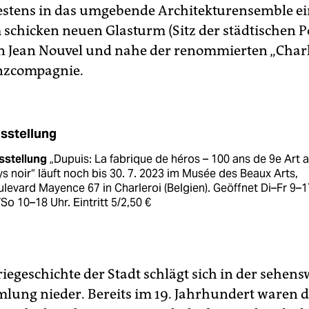
bestens in das um­gebende Architekturensemble ein
schicken neuen Glasturm (Sitz der städtischen Po
n Jean Nouvel und nahe der renommierten „Charl
nzcompagnie.
sstellung
sstellung
„Dupuis: La fabrique de héros – 100 ans de 9e Art 
s noir“ läuft noch bis 30. 7. 2023 im Musée des Beaux Arts,
levard Mayence 67 in Charleroi (Belgien). Geöffnet Di–Fr 9–1
So 10–18 Uhr. Eintritt 5/2,50 €
iegeschichte der Stadt schlägt sich in der sehen
ung nieder. Bereits im 19. Jahrhundert waren d