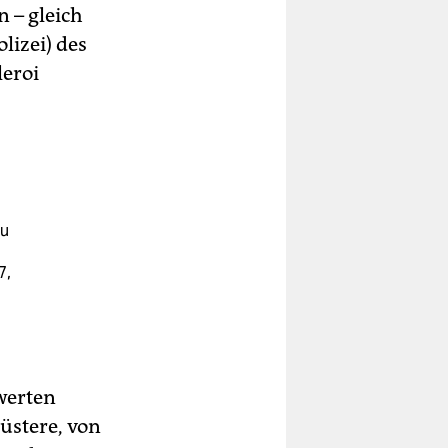
 – gleich
lizei) des
eroi
au
7,
swerten
üstere, von