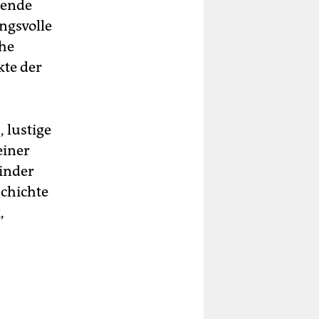
hende
ngsvolle
ühe
kte der
, lustige
einer
Kinder
schichte
,