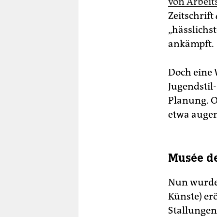
von Arbeit
Zeitschrift
„hässlichst
ankämpft.
Doch eine 
Jugendstil
Planung. O
etwa augen
Musée de
Nun wurde
Künste) er
Stallungen