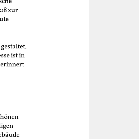
sche
008 zur
eute
gestaltet,
se ist in
 erinnert
chönen
ligen
gebäude