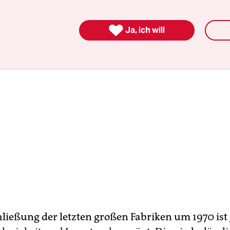
el bei einem Grubenunglück.

Ja, ich will
chließung der letzten großen Fabriken um 1970 ist