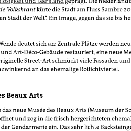
slosigkeit und Leerstand
geprägt. Die niederländi
de Volkskrant
kürte die Stadt am Fluss Sambre 2
en Stadt der Welt“. Ein Image, gegen das sie bis h
Wende deutet sich an: Zentrale Plätze werden neu 
- und Art-Déco-Gebäude restauriert, eine neue Mes
riginelle Street-Art schmückt viele Fassaden und
zwinkernd an das ehemalige Rotlichtviertel.
s Beaux Arts
 das neue Musée des Beaux Arts (Museum der S
öffnet und zog in die frisch hergerichteten ehema
 der Gendarmerie ein. Das sehr lichte Backstein