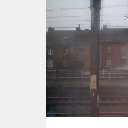
berlin
nord
wahrheit
verlag
verlag
veranstaltungen
shop
fragen & hilfe
unterstützen
abo
genossenschaft