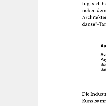
fügt sich 
neben dem 
Architekte
danse“-Ta
Au
Au
Pay
Bou
Sa/
Die Industr
Kunstsamml