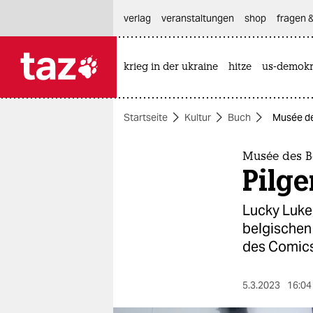
hautnavigation anspringen
hauptinhalt anspringen
footer anspringen
verlag
veranstaltungen
shop
fragen &
krieg in der ukraine
hitze
us-demokr

taz zahl ich
taz zahl ich
Startseite
Kultur
Buch
Musée des
themen
politik
Musée des Be
Pilge
öko
Lucky Luke
gesellschaft
belgischen
des Comics
kultur
sport
5.3.2023
16:04