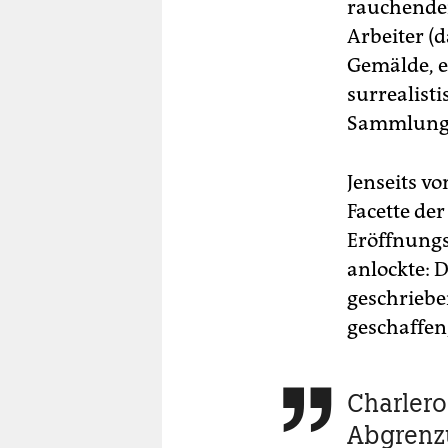
rauchende
Arbeiter (
Gemälde, e
surrealist
Sammlung
Jenseits vo
Facette de
Eröffnungs
anlockte: 
geschriebe
geschaffen,
Charleroi

Abgrenz