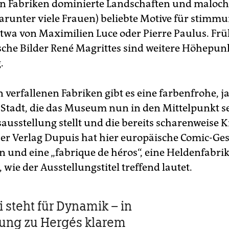
n Fabriken dominierte Landschaften und maloc
darunter viele Frauen) beliebte Motive für stimmu
twa von Maximilien Luce oder Pierre Paulus. Fr
ische Bilder René Magrittes sind weitere Höhepun
.
n verfallenen Fabriken gibt es eine farbenfrohe, ja
r Stadt, die das Museum nun in den Mittelpunkt s
ausstellung stellt und die bereits scharenweise 
Der Verlag Dupuis hat hier europäische Comic-Ge
n und eine „fabrique de héros“, eine Heldenfabrik
 wie der Ausstellungstitel treffend lautet.
 steht für Dynamik – in
ung zu Hergés klarem