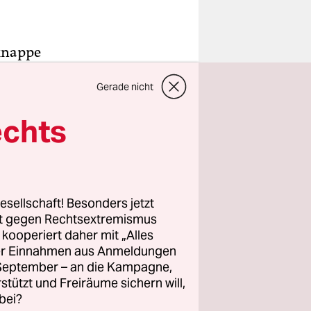
 knappe
allonie
Gerade nicht
Comics ist,
h. Dabei
echts
i wurden
nden,
.
esellschaft! Besonders jetzt
es
rt gegen Rechtsextremismus
 „Bois du
z kooperiert daher mit „Alles
ller Einnahmen aus Anmeldungen
n
. September – an die Kampagne,
nst. Eine
rstützt und Freiräume sichern will,
en 262
bei?