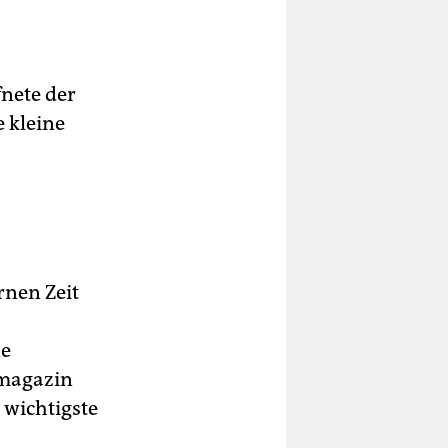
fnete der
 kleine
rnen Zeit
ne
cmagazin
d wichtigste