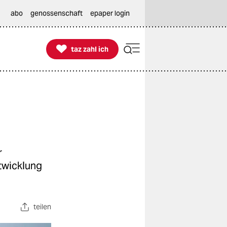
abo
genossenschaft
epaper login

taz zahl ich
taz zahl ich
r
twicklung
teilen