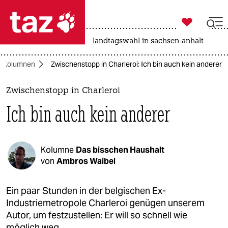

taz zahl ich
nahost-konflikt
rente
landtagswahl in sachsen-anhalt

taz zahl ich
Kolumnen
Zwischenstopp in Charleroi: Ich bin auch kein anderer
taz zahl ich
themen
Zwischenstopp in Charleroi
Ich bin auch kein anderer
politik
öko
Kolumne
Das bisschen Haushalt
gesellschaft
von
Ambros Waibel
kultur
Ein paar Stunden in der belgischen Ex-
Industriemetropole Charleroi genügen unserem
sport
Autor, um festzustellen: Er will so schnell wie
möglich weg.