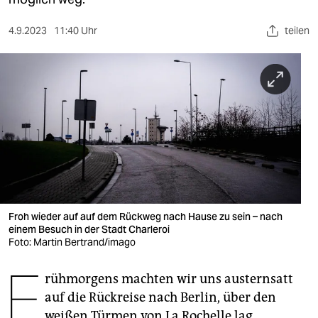
berlin
nord
4.9.2023
11:40 Uhr
teilen
wahrheit
verlag
verlag
veranstaltungen
shop
fragen & hilfe
Froh wieder auf auf dem Rückweg nach Hause zu sein – nach
einem Besuch in der Stadt Charleroi
unterstützen
Foto: Martin Bertrand/imago
F
abo
rühmorgens machten wir uns austernsatt
genossenschaft
auf die Rückreise nach Berlin, über den
weißen Türmen von La Rochelle lag