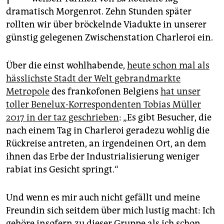
epaper login
dramatisch Morgenrot. Zehn Stunden später
rollten wir über bröckelnde Viadukte in unserer
günstig gelegenen Zwischenstation Charleroi ein.
Über die einst wohlhabende,
heute schon mal als
hässlichste Stadt der Welt gebrandmarkte
Metropole
des frankofonen Belgiens
hat unser
toller Benelux-Korrespondenten Tobias Müller
2017 in der taz geschrieben
: „Es gibt Besucher, die
nach einem Tag in Charleroi geradezu wohlig die
Rückreise antreten, an irgendeinen Ort, an dem
ihnen das Erbe der Industrialisierung weniger
rabiat ins Gesicht springt.“
Und wenn es mir auch nicht gefällt und meine
Freundin sich seitdem über mich lustig macht: Ich
gehöre insofern zu dieser Gruppe als ich schon