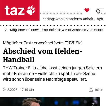

taz zahl ich
niedrigwasser
rente
landtagswahl in sachsen-anhalt
hybri

taz zahl ich
rd
Möglicher Trainerwechsel beim THW Kiel: Abschied vom Helden
taz zahl ich
themen
Möglicher Trainerwechsel beim THW Kiel
Abschied vom Helden-
politik
Handball
öko
THW-Trainer Filip Jícha lässt seinen jungen Spielern
mehr Freiräume – vielleicht zu spät: In der Szene
gesellschaft
wird schon über seine Nachfolge spekuliert.
kultur
24.8.2025
17:19 Uhr
teilen
sport