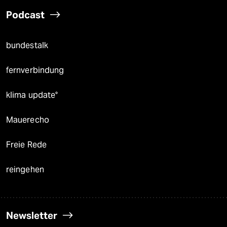
Podcast
bundestalk
fernverbindung
klima update°
Mauerecho
Freie Rede
reingehen
Newsletter