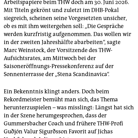
epaper login
Arbeitspapiere beim THW doch am 30. Juni 2026.
Mit Titeln gekrönt und zuletzt im DHB-Pokal
siegreich, scheinen seine Vorgesetzten unsicher,
ob es mit ihm weitergehen soll: „Die Gespräche
werden kurzfristig aufgenommen. Das wollen wir
in der zweiten Jahreshälfte abarbeiten“, sagte
Marc Weinstock, der Vorsitzende des THW-
Aufsichtsrates, am Mittwoch bei der
Saisoneröffnungs-Pressekonferenz auf der
Sonnenterrasse der „Stena Scandinavica“.
Ein Bekenntnis klingt anders. Doch beim
Rekordmeister bemüht man sich, das Thema
herunterzuspielen – was misslingt: Längst hat sich
in der Szene herumgesprochen, dass der
Gummersbacher Coach und frühere THW-Profi
Guðjón Valur Sigurðsson Favorit auf Jíchas