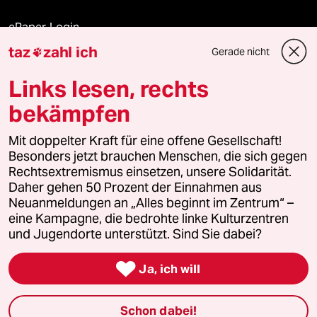
ePaper Login
taz
zahl ich
Gerade nicht

Downloads für Abonnierende
Links lesen, rechts
bekämpfen
© 2026 taz Verlags und Vertriebs GmbH
Alle Rechte vorbehalten. Bei rechtlichen Fragen oder für Genehmigungen
Mit doppelter Kraft für eine offene Gesellschaft!
wenden Sie sich bitte an
lizenzen@taz.de
Besonders jetzt brauchen Menschen, die sich gegen
Rechtsextremismus einsetzen, unsere Solidarität.
Daher gehen 50 Prozent der Einnahmen aus
Feedback
Redaktionsstatut
Kommune-Richtlinien
KI-
Neuanmeldungen an „Alles beginnt im Zentrum“ –
eine Kampagne, die bedrohte linke Kulturzentren
Leitlinie
Informant
Datenschutz
Impressum
AGB
und Jugendorte unterstützt. Sind Sie dabei?
Seitenwende
Einwilligungen widerrufen (Ads)

Ja, ich will
Schon dabei!