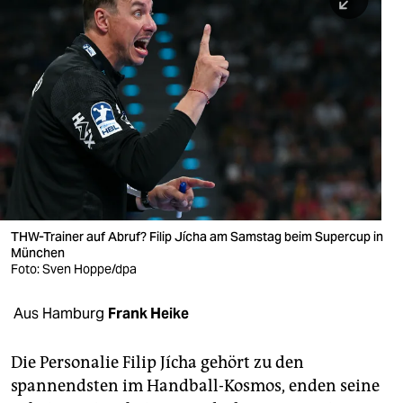
berlin
nord
wahrheit
verlag
verlag
veranstaltungen
shop
THW-Trainer auf Abruf? Filip Jícha am Samstag beim Supercup in
München
fragen & hilfe
Foto: Sven Hoppe/dpa
unterstützen
Aus Hamburg
Frank Heike
abo
Die Personalie Filip Jícha gehört zu den
genossenschaft
spannendsten im Handball-Kosmos, enden seine