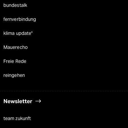
bundestalk
fernverbindung
klima update°
Mauerecho
Freie Rede
reingehen
Newsletter
team zukunft