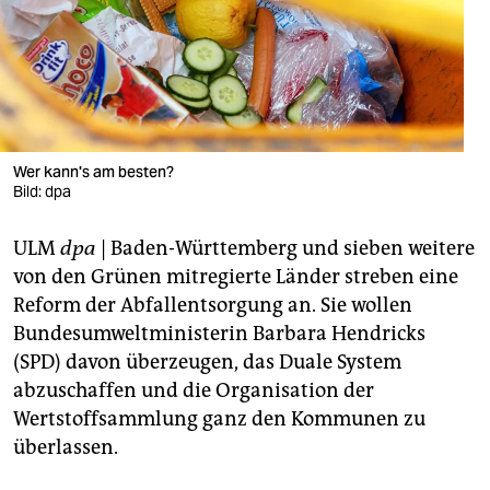
berlin
nord
wahrheit
verlag
Wer kann's am besten?
verlag
Bild: dpa
veranstaltungen
ULM
dpa
| Baden-Württemberg und sieben weitere
von den Grünen mitregierte Länder streben eine
shop
Reform der Abfallentsorgung an. Sie wollen
fragen & hilfe
Bundesumweltministerin Barbara Hendricks
(SPD) davon überzeugen, das Duale System
unterstützen
abzuschaffen und die Organisation der
abo
Wertstoffsammlung ganz den Kommunen zu
überlassen.
genossenschaft