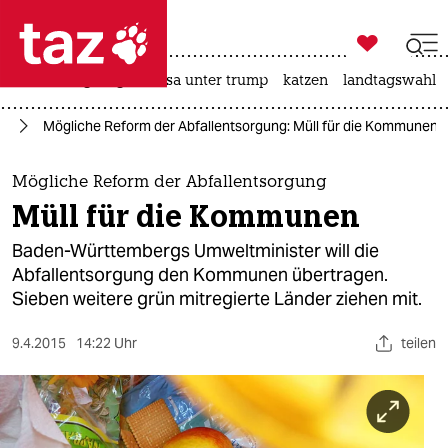

taz zahl ich
hitze
bergsteigen
usa unter trump
katzen
landtagswahl i

taz zahl ich
ie
Mögliche Reform der Abfallentsorgung: Müll für die Kommunen
taz zahl ich
themen
Mögliche Reform der Abfallentsorgung
Müll für die Kommunen
politik
Baden-Württembergs Umweltminister will die
öko
Abfallentsorgung den Kommunen übertragen.
Sieben weitere grün mitregierte Länder ziehen mit.
gesellschaft
9.4.2015
14:22 Uhr
teilen
kultur
sport