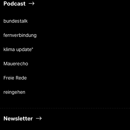
Podcast
bundestalk
fernverbindung
klima update°
Mauerecho
Freie Rede
reingehen
Newsletter