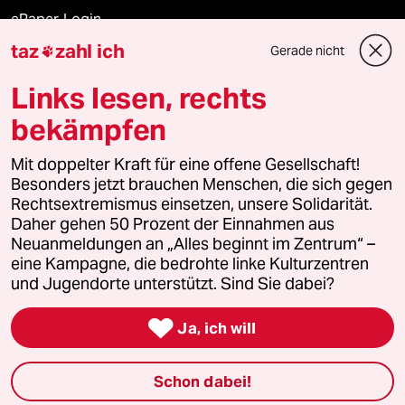
ePaper Login
taz
zahl ich
Gerade nicht

Downloads für Abonnierende
Links lesen, rechts
bekämpfen
© 2026 taz Verlags und Vertriebs GmbH
Mit doppelter Kraft für eine offene Gesellschaft!
Alle Rechte vorbehalten. Bei rechtlichen Fragen oder für Genehmigungen
wenden Sie sich bitte an
lizenzen@taz.de
Besonders jetzt brauchen Menschen, die sich gegen
Rechtsextremismus einsetzen, unsere Solidarität.
Daher gehen 50 Prozent der Einnahmen aus
Feedback
Redaktionsstatut
Kommune-Richtlinien
KI-
Neuanmeldungen an „Alles beginnt im Zentrum“ –
eine Kampagne, die bedrohte linke Kulturzentren
Leitlinie
Informant
Datenschutz
Impressum
AGB
und Jugendorte unterstützt. Sind Sie dabei?
Seitenwende
Einwilligungen widerrufen (Ads)

Ja, ich will
Schon dabei!