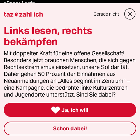
ePaper Login
taz
zahl ich
Gerade nicht

Downloads für Abonnierende
Links lesen, rechts
bekämpfen
© 2026 taz Verlags und Vertriebs GmbH
Alle Rechte vorbehalten. Bei rechtlichen Fragen oder für Genehmigungen
Mit doppelter Kraft für eine offene Gesellschaft!
wenden Sie sich bitte an
lizenzen@taz.de
Besonders jetzt brauchen Menschen, die sich gegen
Rechtsextremismus einsetzen, unsere Solidarität.
Daher gehen 50 Prozent der Einnahmen aus
Feedback
Redaktionsstatut
Kommune-Richtlinien
KI-
Neuanmeldungen an „Alles beginnt im Zentrum“ –
eine Kampagne, die bedrohte linke Kulturzentren
Leitlinie
Informant
Datenschutz
Impressum
AGB
und Jugendorte unterstützt. Sind Sie dabei?
Seitenwende
Einwilligungen widerrufen (Ads)

Ja, ich will
Schon dabei!