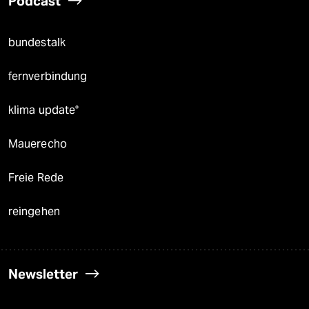
Podcast
bundestalk
fernverbindung
klima update°
Mauerecho
Freie Rede
reingehen
Newsletter