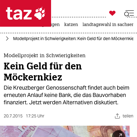

taz zahl ich
ceuta
hitze
bergsteigen
katzen
landtagswahl in sachsen-

taz zahl ich
in
Modellprojekt in Schwierigkeiten: Kein Geld für den Möckernkiez
taz zahl ich
themen
Modellprojekt in Schwierigkeiten
Kein Geld für den
politik
Möckernkiez
öko
Die Kreuzberger Genossenschaft findet auch beim
erneuten Anlauf keine Bank, die das Bauvorhaben
gesellschaft
finanziert. Jetzt werden Alternativen diskutiert.
kultur
20.7.2015
17:25 Uhr
teilen
sport