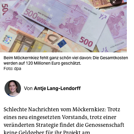
berlin
nord
wahrheit
verlag
verlag
Beim Möckernkiez fehlt ganz schön viel davon: Die Gesamtkosten
werden auf 120 Millionen Euro geschätzt.
veranstaltungen
Foto: dpa
shop
fragen & hilfe
Von
Antje Lang-Lendorff
unterstützen
Schlechte Nachrichten vom Möckernkiez: Trotz
abo
eines neu eingesetzten Vorstands, trotz einer
genossenschaft
veränderten Strategie findet die Genossenschaft
keine Geldgeber für ihr Projekt am