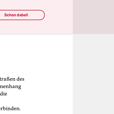
Schon dabei!
straßen des
mmenhang
die
erbinden.