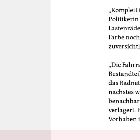
„Komplett f
Politikerin
Lastenräde
Farbe noch
zuversicht
„Die Fahrra
Bestandtei
das Radnet
nächstes w
benachbart
verlagert.
Vorhaben 