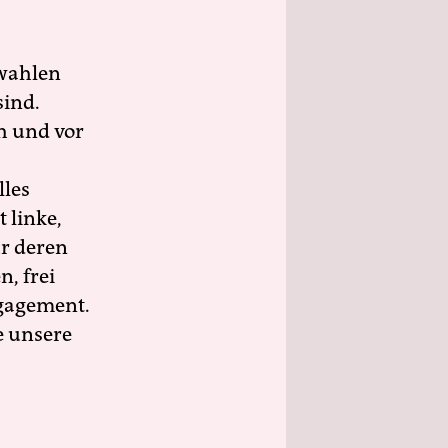
wahlen
sind.
h und vor
lles
 linke,
ür deren
n, frei
ngagement.
e unsere