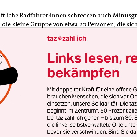
ftliche Rad­fah­re­r:in­nen schrecken auch Minusg
h die kleine Gruppe von etwa 20 Personen, die sic
chmittag in der Tucholskystraße in Mitte trifft, 
taz
zahl ich

erbindung zwischen Tor- und Oranienburger St
immung zu übergeben: Die Straße ist künftig ei
Links lesen, r
aße.
bekämpfen
ei minus vier Grad mit Mittes Verkehrsstadträti
rüne): Ein Mann war sogar extra aus Tempelho
Mit doppelter Kraft für eine offene G
t, um an der Einweihung bei den alles andere als
brauchen Menschen, die sich vor O
einsetzen, unsere Solidarität. Die ta
hen Temperaturen teilzunehmen.
beginnt im Zentrum“. 50 Prozent a
bei taz zahl ich gehen – bis zum 30
die linke, selbstverwaltete Orte unte
bevor sie verschwinden. Sind Sie da