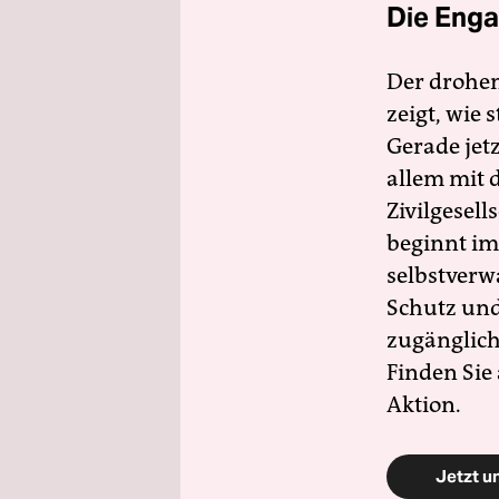
Die Enga
Der drohe
zeigt, wie
Gerade jet
allem mit d
Zivilgesell
beginnt im
selbstverw
Schutz und 
zugänglich
Finden Sie
Aktion.
Jetzt u