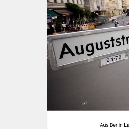
berlin
nord
wahrheit
verlag
verlag
veranstaltungen
shop
fragen & hilfe
unterstützen
abo
genossenschaft
Aus Berlin
Lu