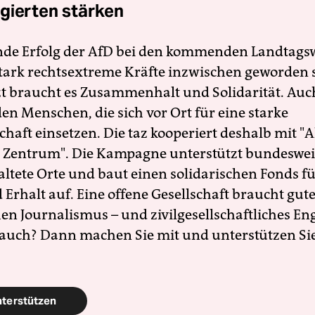
gierten stärken
nde Erfolg der AfD bei den kommenden Landtags
 stark rechtsextreme Kräfte inzwischen geworden 
zt braucht es Zusammenhalt und Solidarität. Auc
en Menschen, die sich vor Ort für eine starke
schaft einsetzen. Die taz kooperiert deshalb mit "A
 Zentrum". Die Kampagne unterstützt bundesweit
altete Orte und baut einen solidarischen Fonds f
Erhalt auf. Eine offene Gesellschaft braucht gute
en Journalismus – und zivilgesellschaftliches E
 auch? Dann machen Sie mit und unterstützen Si
nterstützen