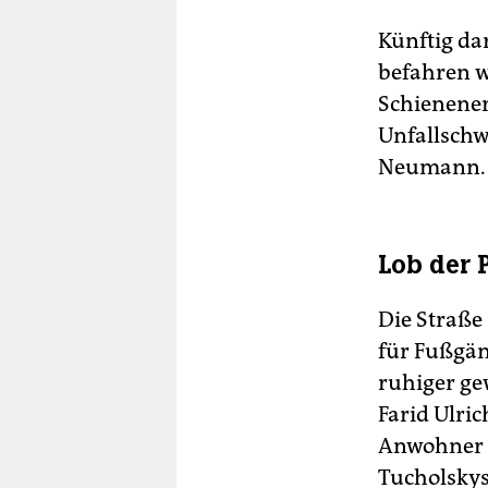
Künftig da
befahren w
Schienener
Unfallschw
Neumann.
Lob der 
Die Straße
für Fußgän
ruhiger gew
Farid Ulric
Anwohner b
Tucholskys