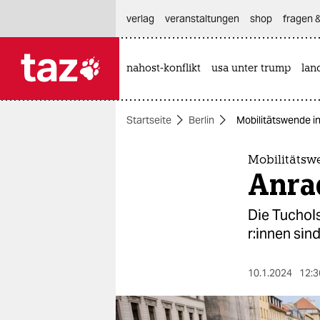
hautnavigation anspringen
hauptinhalt anspringen
footer anspringen
verlag
veranstaltungen
shop
fragen &
nahost-konflikt
usa unter trump
lan

taz zahl ich
taz zahl ich
Startseite
Berlin
Mobilitätswende in
themen
politik
Mobilitätswe
Anra
öko
Die Tuchols
gesellschaft
r:in­nen si
kultur
10.1.2024
12:3
sport