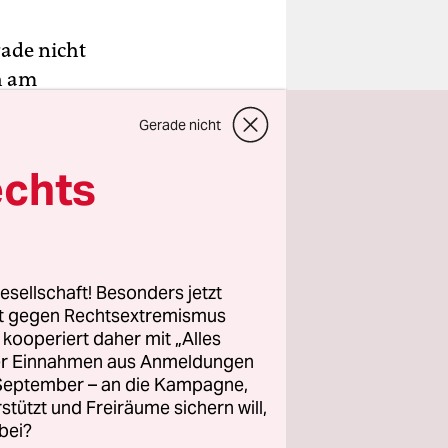
rade nicht
h am
um die
Gerade nicht
raße ihrer
ne
echts
n Almut
f
esellschaft! Besonders jetzt
rt gegen Rechtsextremismus
z kooperiert daher mit „Alles
ller Einnahmen aus Anmeldungen
. September – an die Kampagne,
rstützt und Freiräume sichern will,
bei?