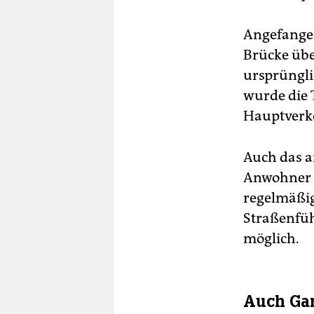
Angefangen
Brücke übe
ursprünglic
wurde die 
Hauptverk
Auch das a
Anwohner F
regelmäßig
Straßenfüh
möglich.
Auch Gar