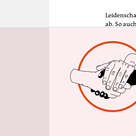
epaper login
Leidenscha
ab. So auc
Dienstagna
Nord-Süd-V
neuen Best
Fahrradstr
Anradeln b
Neumann (G
hergeradel
freundlic