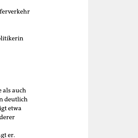
eferverkehr
litikerin
e als auch
n deutlich
igt etwa
nderer
gt er.