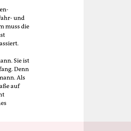
nen-
 Fahr- und
em muss die
st
ssiert.
nn. Sie ist
fang. Denn
umann. Als
aße auf
ht
hes