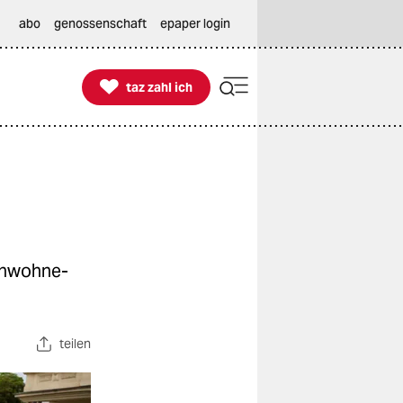
abo
genossenschaft
epaper login

taz zahl ich
taz zahl ich
n­woh­ne­
teilen