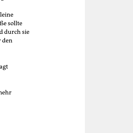
leine
e sollte
d durch sie
r den
agt
 mehr