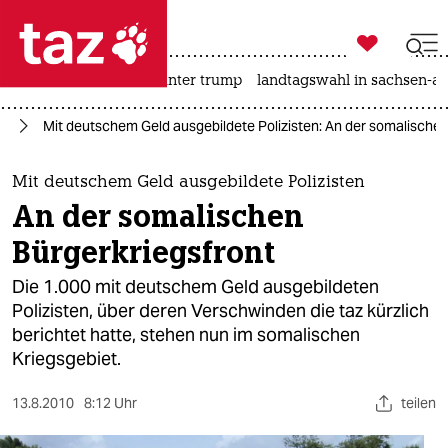

taz zahl ich
nahost-konflikt
usa unter trump
landtagswahl in sachsen-an

taz zahl ich
ka
Mit deutschem Geld ausgebildete Polizisten: An der somalischen
taz zahl ich
themen
Mit deutschem Geld ausgebildete Polizisten
An der somalischen
politik
Bürgerkriegsfront
öko
Die 1.000 mit deutschem Geld ausgebildeten
Polizisten, über deren Verschwinden die taz kürzlich
gesellschaft
berichtet hatte, stehen nun im somalischen
Kriegsgebiet.
kultur
sport
13.8.2010
8:12 Uhr
teilen