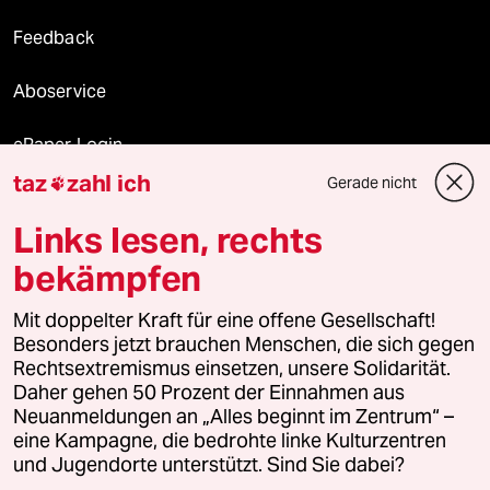
Feedback
Aboservice
ePaper Login
taz
zahl ich
Gerade nicht

Downloads für Abonnierende
Links lesen, rechts
bekämpfen
© 2026 taz Verlags und Vertriebs GmbH
Mit doppelter Kraft für eine offene Gesellschaft!
Alle Rechte vorbehalten. Bei rechtlichen Fragen oder für Genehmigungen
wenden Sie sich bitte an
lizenzen@taz.de
Besonders jetzt brauchen Menschen, die sich gegen
Rechtsextremismus einsetzen, unsere Solidarität.
Daher gehen 50 Prozent der Einnahmen aus
Feedback
Redaktionsstatut
Kommune-Richtlinien
KI-
Neuanmeldungen an „Alles beginnt im Zentrum“ –
eine Kampagne, die bedrohte linke Kulturzentren
Leitlinie
Informant
Datenschutz
Impressum
AGB
und Jugendorte unterstützt. Sind Sie dabei?