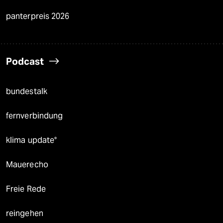
panterpreis 2026
Podcast
bundestalk
fernverbindung
klima update°
Mauerecho
Freie Rede
reingehen