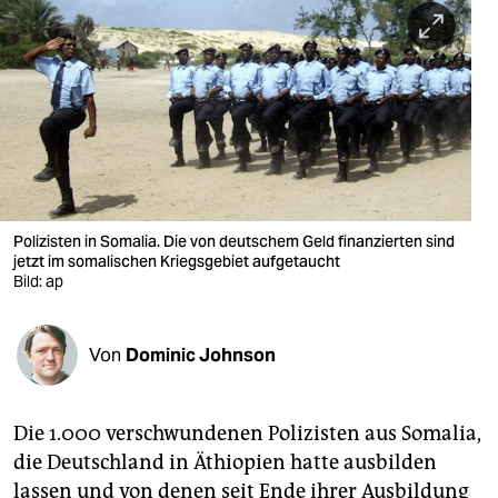
berlin
nord
wahrheit
verlag
verlag
veranstaltungen
Polizisten in Somalia. Die von deutschem Geld finanzierten sind
jetzt im somalischen Kriegsgebiet aufgetaucht
shop
Bild: ap
fragen & hilfe
Von
Dominic Johnson
unterstützen
abo
Die 1.000 verschwundenen Polizisten aus Somalia,
genossenschaft
die Deutschland in Äthiopien hatte ausbilden
lassen und von denen seit Ende ihrer Ausbildung