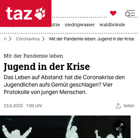

taz zahl ich
krieg in der ukraine
hitze
niedrigwasser
waldbrände

taz zahl ich
rlin
Coronavirus
Mit der Pandemie leben: Jugend in der Krise
taz zahl ich
themen
Mit der Pandemie leben
Jugend in der Krise
politik
Das Leben auf Abstand: hat die Coronakrise den
öko
Jugendlichen aufs Gemüt geschlagen? Vier
Protokolle von jungen Menschen.
gesellschaft
23.6.2020
7:00 Uhr
teilen
kultur
sport