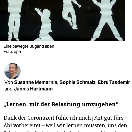
berlin
nord
wahrheit
verlag
Eine bewegte Jugend eben
verlag
Foto: dpa
veranstaltungen
shop
Von
Susanne Memarnia
,
Sophie Schmalz
,
Ebru Tasdemir
fragen & hilfe
und
Jannis Hartmann
unterstützen
„Lernen, mit der Belastung umzugehen“
abo
Dank der Coronazeit fühle ich mich jetzt gut fürs
genossenschaft
Abi vorbereitet – weil wir lernen mussten, uns den