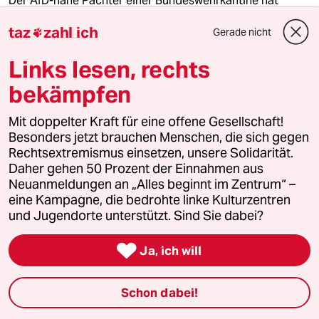
Der AfD-nahe Pächter einer Bundeswehrkantine hat
Tausende Corona-Impfpässe gefälscht, getarnt als
Essensbestellungen. Jetzt müssen er und sein Mittäter
taz
zahl ich
Gerade nicht

ins Gefängnis.
Links lesen, rechts
Von
Joachim F. Tornau
bekämpfen
20.6.2026
Mit doppelter Kraft für eine offene Gesellschaft!
mehr zum Thema coronavirus
Besonders jetzt brauchen Menschen, die sich gegen
Rechtsextremismus einsetzen, unsere Solidarität.
Daher gehen 50 Prozent der Einnahmen aus
Neuanmeldungen an „Alles beginnt im Zentrum“ –
eine Kampagne, die bedrohte linke Kulturzentren
und Jugendorte unterstützt. Sind Sie dabei?

Ja, ich will
Schon dabei!