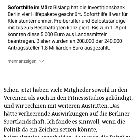
Soforthilfe im März
Bislang hat die Investitionsbank
Berlin vier Hilfepakete geschnürt. Soforthilfe II war für
Kleinst­unternehmer, Freiberufler und Selbstständige
mit bis zu 5 Beschäftigten konzipiert. Bis zum 1. April
konnten diese 5.000 Euro aus Landesmitteln
beantragen. Bisher wurden an 208.000 der 240.000
Antragssteller 1,8 Milliarden Euro ausgezahlt.
mehr anzeigen
Soforthilfe im Mai
Einige Berliner Kreative werden
auch von Soforthilfe IV profitiert haben, die sich an
Unternehmen aus dem Kultur-, Kreativ- und
Medienbereich richtete und vom 11. bis 15. Mai
Schon jetzt haben viele Mitglieder sowohl in den
beantragt werden konnte. Das Paket hat ein Volumen
Vereinen als auch in den Fitnessstudios gekündigt,
von 30 Millionen Euro, bis zum 14. Mai lagen der
und wir rechnen mit weiteren Austritten. Das
Investitionsbank 128 Anträge vor, genauere Zahlen
hätte verheerende Auswirkungen auf die Berliner
gab es bis Redaktionsschluss nicht.
Sportlandschaft. Ich fände es sinnvoll, wenn die
Andere Soforthilfen
Soforthilfe III war vor allem für
Politik da ein Zeichen setzen könnte,
Angestellte gedacht, deren Unternehmen nur