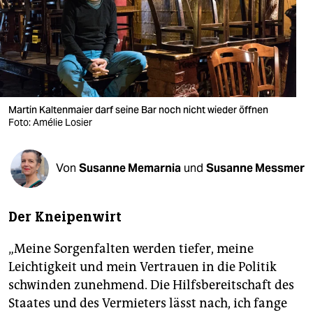
berlin
nord
wahrheit
verlag
Martin Kaltenmaier darf seine Bar noch nicht wieder öffnen
Foto: Amélie Losier
verlag
veranstaltungen
Von
Susanne Memarnia
und
Susanne Messmer
shop
fragen & hilfe
Der Kneipenwirt
unterstützen
„Meine Sorgenfalten werden tiefer, meine
abo
Leichtigkeit und mein Vertrauen in die Politik
schwinden zunehmend. Die Hilfsbereitschaft des
genossenschaft
Staates und des Vermieters lässt nach, ich fange