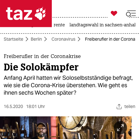

taz zahl ich
hitze
niedrigwasser
rente
landtagswahl in sachsen-anhalt

taz zahl ich
Startseite
Berlin
Coronavirus
Freiberufler in der Coronak
taz zahl ich
themen
Freiberufler in der Coronakrise
Die Solokämpfer
politik
Anfang April hatten wir Soloselbstständige befragt,
öko
wie sie die Corona-Krise überstehen. Wie geht es
ihnen sechs Wochen später?
gesellschaft
16.5.2020
18:01 Uhr
teilen
kultur
sport