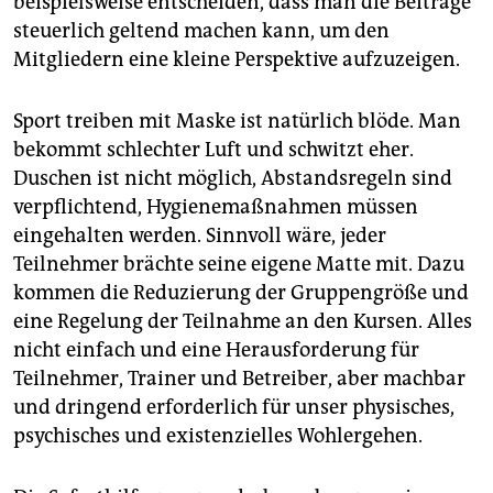
beispielsweise entscheiden, dass man die Beiträge
eingeschränkt arbeiten. Soforthilfe V startet am 18.
steuerlich geltend machen kann, um den
Mai und richtet sich an Unternehmen des
Mitgliedern eine kleine Perspektive aufzuzeigen.
gewerblichen Mittelstands ab 11 Beschäftigten. Im
Mittelpunkt stehen Tilgungszuschüsse zum
Schnellkredit der Kreditanstalt für Wiederaufbau.
(taz)
Sport treiben mit Maske ist natürlich blöde. Man
bekommt schlechter Luft und schwitzt eher.
Duschen ist nicht möglich, Abstandsregeln sind
verpflichtend, Hygienemaßnahmen müssen
eingehalten werden. Sinnvoll wäre, jeder
Teilnehmer brächte seine eigene Matte mit. Dazu
kommen die Reduzierung der Gruppengröße und
eine Regelung der Teilnahme an den Kursen. Alles
nicht einfach und eine Herausforderung für
Teilnehmer, Trainer und Betreiber, aber machbar
und dringend erforderlich für unser ­physisches,
psychisches und existenzielles Wohlergehen.