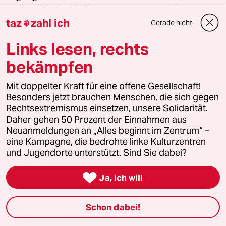
zivilgesellschaftliches Engagement. Finden Sie
taz
zahl ich
auch? Dann machen Sie mit und unterstützen Sie
Gerade nicht

unsere Aktion.
Links lesen, rechts
bekämpfen
Jetzt unterstützen
Mit doppelter Kraft für eine offene Gesellschaft!
Besonders jetzt brauchen Menschen, die sich gegen
Rechtsextremismus einsetzen, unsere Solidarität.
Themen
Daher gehen 50 Prozent der Einnahmen aus
#taz.gazete
#Coronavirus
#Unternehmen
#Gastronomie
Neuanmeldungen an „Alles beginnt im Zentrum“ –
eine Kampagne, die bedrohte linke Kulturzentren
und Jugendorte unterstützt. Sind Sie dabei?
Feedback
Kommentieren
Fehlerhinweis

Ja, ich will
Diesen Artikel teilen
Schon dabei!