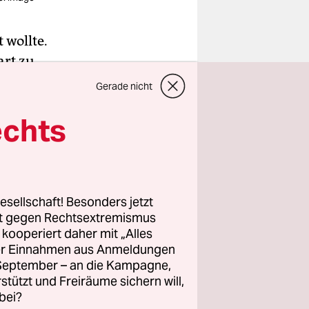
 wollte.
art zu
uhauen,
Gerade nicht
echts
as nur
usgewichen
esellschaft! Besonders jetzt
rt gegen Rechtsextremismus
z kooperiert daher mit „Alles
ller Einnahmen aus Anmeldungen
. September – an die Kampagne,
rstützt und Freiräume sichern will,
bei?