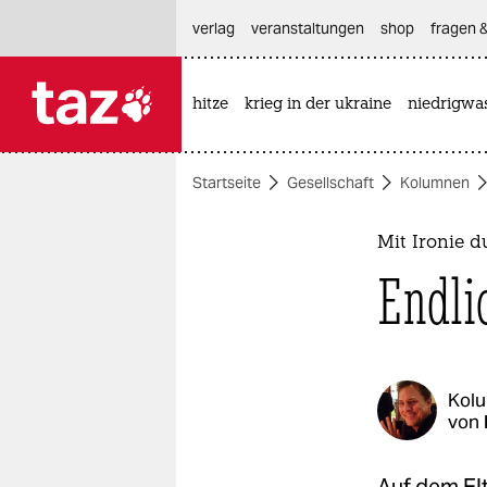
hautnavigation anspringen
hauptinhalt anspringen
footer anspringen
verlag
veranstaltungen
shop
fragen &
hitze
krieg in der ukraine
niedrigwa

taz zahl ich
taz zahl ich
Startseite
Gesellschaft
Kolumnen
themen
politik
Mit Ironie d
Endli
öko
gesellschaft
kultur
Kol
von
sport