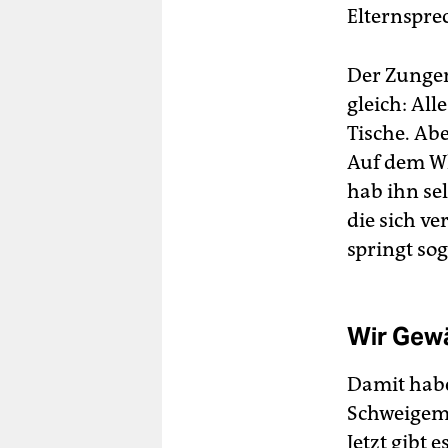
Elternspre
Der Zungen
gleich: Al
Tische. Ab
Auf dem Wh
hab ihn se
die sich ve
springt so
Wir Gew
Damit habe
Schweigemi
Jetzt gibt