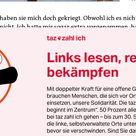
 haben sie mich doch gekriegt. Obwohl ich es nicht
nicht. Ich hatte mir sogar extra vorgenommen, h
ben, abzulehnen, abzutauchen und notfalls abz
taz
zahl ich

Frage kommt.
Links lesen, r
bin ich trotzdem Elternsprecher. Wie konnte mir d
bekämpfen
nach so vielen Jahren, in denen ich erfolgreich a
in doch kein Anfänger.
Mit doppelter Kraft für eine offene G
brauchen Menschen, die sich vor O
einsetzen, unsere Solidarität. Die ta
beginnt im Zentrum“. 50 Prozent a
bei taz zahl ich gehen – bis zum 30
die linke, selbstverwaltete Orte unte
bevor sie verschwinden. Sind Sie da