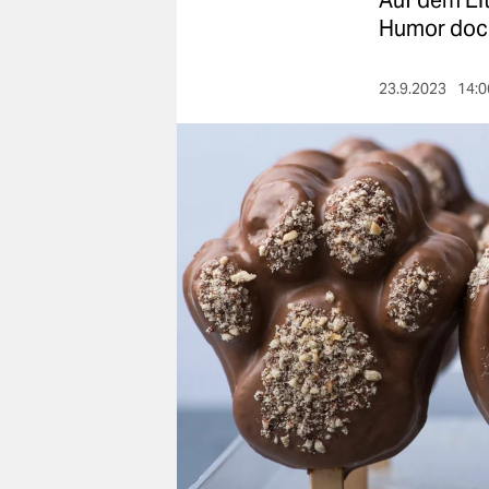
Auf dem El
berlin
Humor doch
nord
23.9.2023
14:0
wahrheit
verlag
verlag
veranstaltungen
shop
fragen & hilfe
unterstützen
abo
genossenschaft