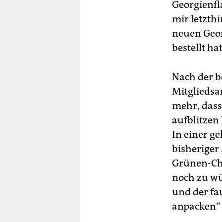
Georgien­f
mir letzthi
neuen Georg
bestellt ha
Nach der b
Mitgliedsa
mehr, dass
aufblitzen 
In einer g
bisheriger
Grünen-Che
noch zu wü
und der fa
anpacken“ s