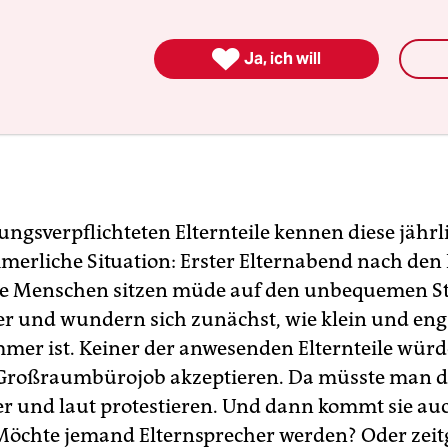

Ja, ich will
ungsverpflichteten Elternteile kennen diese jährl
merliche Situation: Erster Elternabend nach den 
e Menschen sitzen müde auf den unbequemen S
er und wundern sich zunächst, wie klein und eng 
mer ist. Keiner der anwesenden Elternteile würde
 Großraumbürojob akzeptieren. Da müsste man 
er und laut protestieren. Und dann kommt sie au
 Möchte jemand El­tern­spre­che­r werden? Oder ze