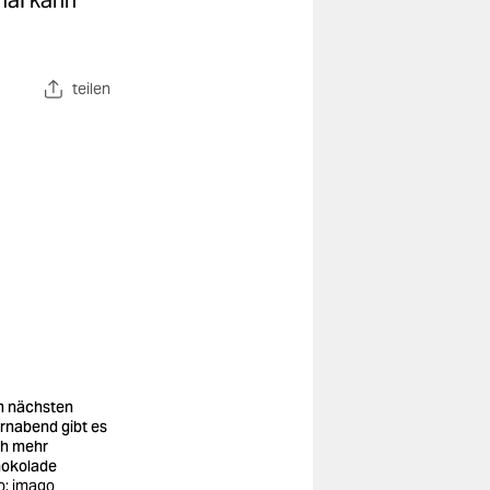
mal kann
teilen
 nächsten
ernabend gibt es
h mehr
okolade
o: imago