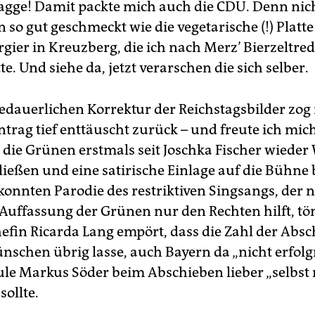
lagge! Damit packte mich auch die CDU. Denn nich
n so gut geschmeckt wie die vegetarische (!) Platt
ier in Kreuzberg, die ich nach Merz’ Bierzeltred
tte. Und siehe da, jetzt verarschen die sich selber.
edauerlichen Korrektur der Reichstagsbilder zog
ntrag tief enttäuscht zurück – und freute ich mi
 die Grünen erstmals seit Joschka Fischer wieder 
ließen und eine satirische Einlage auf die Bühne
ekonnten Parodie des restriktiven Singsangs, der 
 Auffassung der Grünen nur den Rechten hilft, tö
fin Ricarda Lang empört, dass die Zahl der Abs
nschen übrig lasse, auch Bayern da „nicht erfolgr
ule Markus Söder beim Abschieben lieber „selbst
ollte.