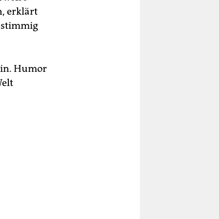
, erklärt
instimmig
ein. Humor
elt