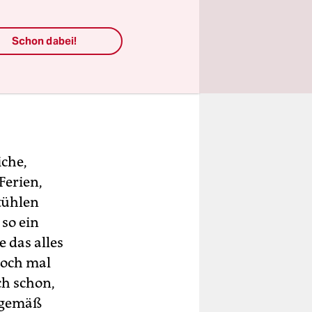
Schon dabei!
iche,
Ferien,
tühlen
so ein
 das alles
doch mal
ch schon,
itgemäß