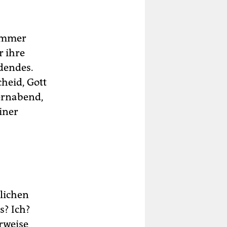
 immer
r ihre
idendes.
heid, Gott
ternabend,
iner
lichen
s? Ich?
rweise