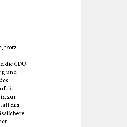
, trotz
 in die CDU
tig und
des
uf die
in zur
tatt des
ässlichere
ner