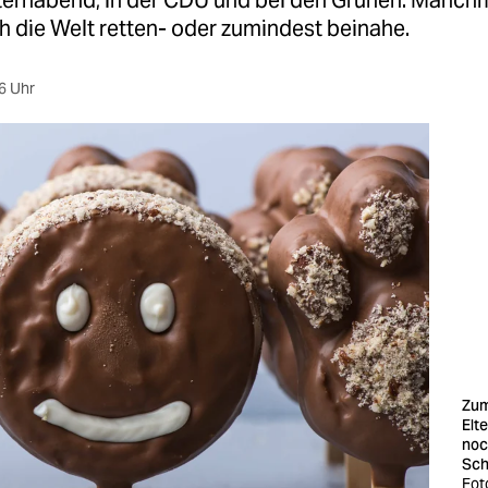
ternabend, in der CDU und bei den Grünen: Manch
 die Welt retten- oder zumindest beinahe.
6 Uhr
Zum
Elt
noc
Sch
Fot