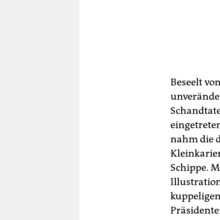
Beseelt vo
unveränder
Schandtaten
eingetrete
nahm die d
Kleinkarier
Schippe. M
Illustrati
kuppeligen
Präsidente