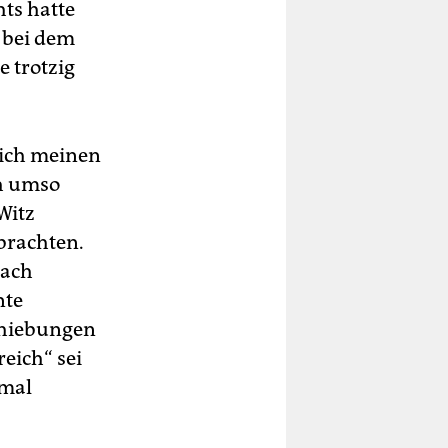
ts hatte
e bei dem
e trotzig
 ich meinen
ch umso
Witz
 brachten.
nach
nte
chiebungen
eich“ sei
 mal