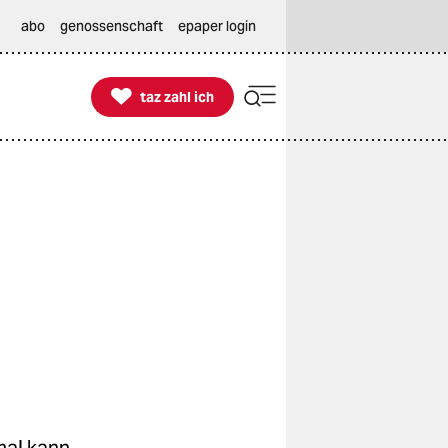
abo
genossenschaft
epaper login

taz zahl ich
taz zahl ich