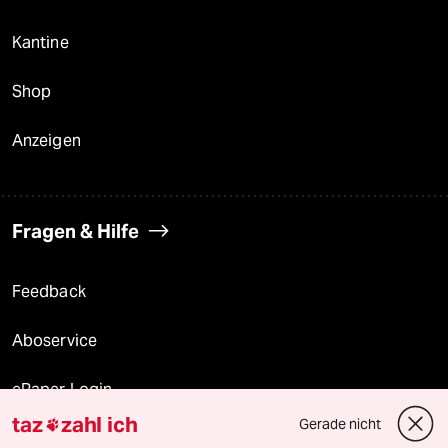
Kantine
Shop
Anzeigen
Fragen & Hilfe
Feedback
Aboservice
ePaper Login
taz
zahl ich
Gerade nicht

Downloads für Abonnierende