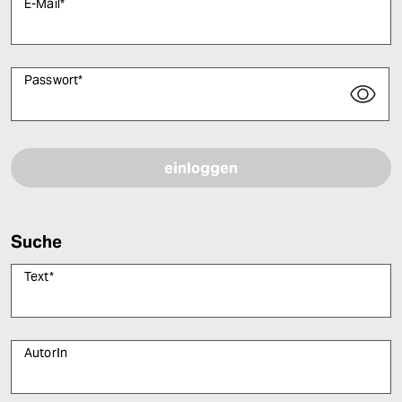
E-Mail
*
Passwort
*
Bitte füllen Sie alle Pflichtfelder (*) aus, um fortfahren zu können.
Suche
Text
*
AutorIn
Bitte füllen Sie alle Pflichtfelder (*) aus, um fortfahren zu können.