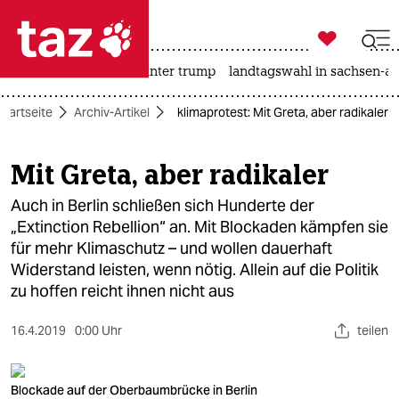

taz zahl ich
nahost-konflikt
usa unter trump
landtagswahl in sachsen-an

taz zahl ich
Startseite
Archiv-Artikel
klimaprotest: Mit Greta, aber radikaler
taz zahl ich
themen
Mit Greta, aber radikaler
politik
Auch in Berlin schließen sich Hunderte der
„Extinction Rebellion“ an. Mit Blockaden kämpfen sie
öko
für mehr Klimaschutz – und wollen dauerhaft
Widerstand leisten, wenn nötig. Allein auf die Politik
gesellschaft
zu hoffen reicht ihnen nicht aus
kultur
16.4.2019
0:00 Uhr
teilen
sport
Blockade auf der Oberbaumbrücke in Berlin