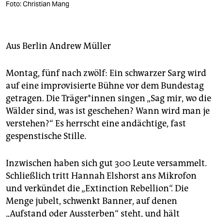
berlin
Foto: Christian Mang
nord
wahrheit
Aus Berlin
Andrew Müller
verlag
Montag, fünf nach zwölf: Ein schwarzer Sarg wird
verlag
auf eine improvisierte Bühne vor dem Bundestag
getragen. Die Träger*innen singen „Sag mir, wo die
veranstaltungen
Wälder sind, was ist geschehen? Wann wird man je
shop
verstehen?“ Es herrscht eine andächtige, fast
gespenstische Stille.
fragen & hilfe
unterstützen
Inzwischen haben sich gut 300 Leute versammelt.
Schließlich tritt Hannah Elshorst ans Mikrofon
abo
und verkündet die „Extinction Rebellion“. Die
genossenschaft
Menge jubelt, schwenkt Banner, auf denen
„Aufstand oder Aussterben“ steht, und hält