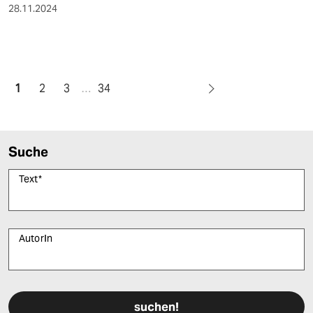
28.11.2024
1
2
3
…
34
Suche
Text
*
AutorIn
Bitte füllen Sie alle Pflichtfelder (*) aus, um fortfahren zu können.