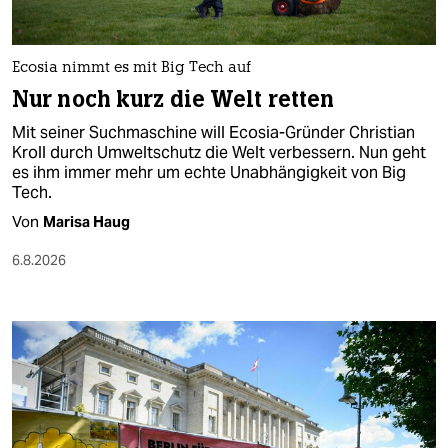
berlin
nord
Ecosia nimmt es mit Big Tech auf
wahrheit
Nur noch kurz die Welt retten
Mit seiner Suchmaschine will Ecosia-Gründer Christian
verlag
Kroll durch Umweltschutz die Welt verbessern. Nun geht
es ihm immer mehr um echte Unabhängigkeit von Big
verlag
Tech.
veranstaltungen
Von
Marisa Haug
shop
6.8.2026
fragen & hilfe
unterstützen
abo
genossenschaft