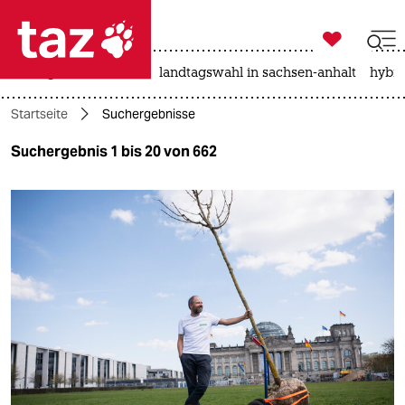

taz zahl ich
niedrigwasser
rente
landtagswahl in sachsen-anhalt
hybri

taz zahl ich
Startseite
Suchergebnisse
taz zahl ich
Suchergebnis 1 bis 20 von 662
themen
politik
öko
gesellschaft
kultur
sport