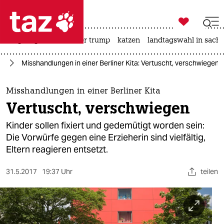

taz zahl ich
bergsteigen
usa unter trump
katzen
landtagswahl in sachs

taz zahl ich
it
Misshandlungen in einer Berliner Kita: Vertuscht, verschwiegen
taz zahl ich
themen
Misshandlungen in einer Berliner Kita
Vertuscht, verschwiegen
politik
Kinder sollen fixiert und gedemütigt worden sein:
öko
Die Vorwürfe gegen eine Erzieherin sind vielfältig,
Eltern reagieren entsetzt.
gesellschaft
31.5.2017
19:37 Uhr
teilen
kultur
sport