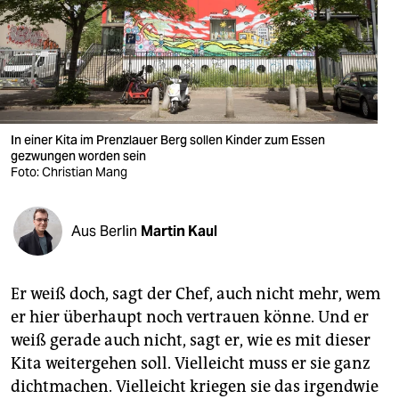
berlin
nord
wahrheit
verlag
In einer Kita im Prenzlauer Berg sollen Kinder zum Essen
verlag
gezwungen worden sein
Foto: Christian Mang
veranstaltungen
shop
Aus Berlin
Martin Kaul
fragen & hilfe
Er weiß doch, sagt der Chef, auch nicht mehr, wem
unterstützen
er hier überhaupt noch vertrauen könne. Und er
abo
weiß gerade auch nicht, sagt er, wie es mit dieser
Kita weitergehen soll. Vielleicht muss er sie ganz
genossenschaft
dichtmachen. Vielleicht kriegen sie das irgendwie