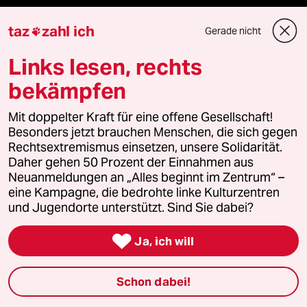
Wahrheit
taz
zahl ich
Gerade nicht

Links lesen, rechts
Themen
bekämpfen
Mit doppelter Kraft für eine offene Gesellschaft!
Bergsteigen
Besonders jetzt brauchen Menschen, die sich gegen
Rechtsextremismus einsetzen, unsere Solidarität.
USA unter Trump
Daher gehen 50 Prozent der Einnahmen aus
Neuanmeldungen an „Alles beginnt im Zentrum“ –
eine Kampagne, die bedrohte linke Kulturzentren
Katzen
und Jugendorte unterstützt. Sind Sie dabei?
Landtagswahl in Sachsen-Anhalt

Ja, ich will
Ceuta
Schon dabei!
Hitze