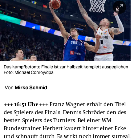
berlin
nord
wahrheit
verlag
verlag
veranstaltungen
Das kampfbetonte Finale ist zur Halbzeit komplett ausgeglichen
Foto: Michael Conroy/dpa
shop
Von
Mirko Schmid
fragen & hilfe
unterstützen
+++ 16:51 Uhr +++
Franz Wagner erhält den Titel
des Spielers des Finals, Dennis Schröder den des
abo
besten Spielers des Turniers. Bei einer WM.
genossenschaft
Bundestrainer Herbert kauert hinter einer Ecke
und schnauft durch. Es wirkt noch immer surreal.