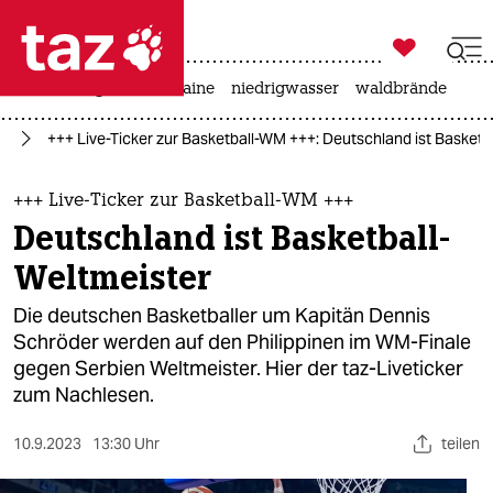

taz zahl ich
hitze
krieg in der ukraine
niedrigwasser
waldbrände

taz zahl ich
rt
+++ Live-Ticker zur Basketball-WM +++: Deutschland ist Basketb
taz zahl ich
themen
+++ Live-Ticker zur Basketball-WM +++
Deutschland ist Basketball-
politik
Weltmeister
öko
Die deutschen Basketballer um Kapitän Dennis
Schröder werden auf den Philippinen im WM-Finale
gesellschaft
gegen Serbien Weltmeister. Hier der taz-Liveticker
zum Nachlesen.
kultur
sport
10.9.2023
13:30 Uhr
teilen