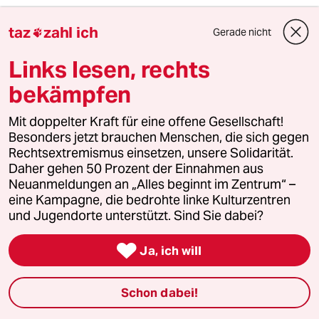
5
Stressbedingte Ausfälle
taz
zahl ich
Gerade nicht

Ungesunde Arbeitswelt
Links lesen, rechts
bekämpfen
6
Enorme Gewinne für Ölkonzerne
Mit doppelter Kraft für eine offene Gesellschaft!
Bitte abschöpfen!
Besonders jetzt brauchen Menschen, die sich gegen
Rechtsextremismus einsetzen, unsere Solidarität.
Daher gehen 50 Prozent der Einnahmen aus
taz
Neuanmeldungen an „Alles beginnt im Zentrum“ –

eine Kampagne, die bedrohte linke Kulturzentren
und Jugendorte unterstützt. Sind Sie dabei?
Folgen Sie uns

Ja, ich will
Ressorts
Schon dabei!