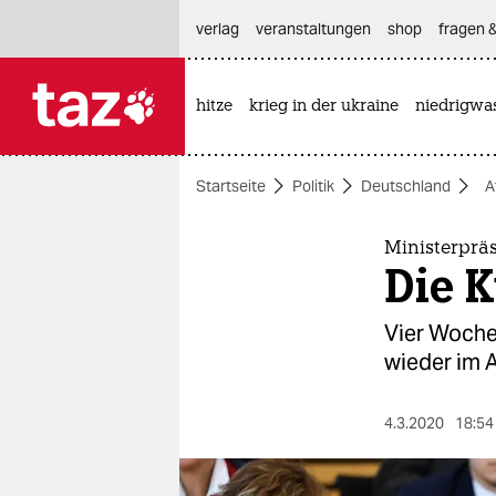
hautnavigation anspringen
hauptinhalt anspringen
footer anspringen
verlag
veranstaltungen
shop
fragen &
hitze
krieg in der ukraine
niedrigwa

taz zahl ich
taz zahl ich
Startseite
Politik
Deutschland
A
themen
politik
Ministerprä
Die K
öko
Vier Woche
gesellschaft
wieder im A
kultur
4.3.2020
18:54
sport