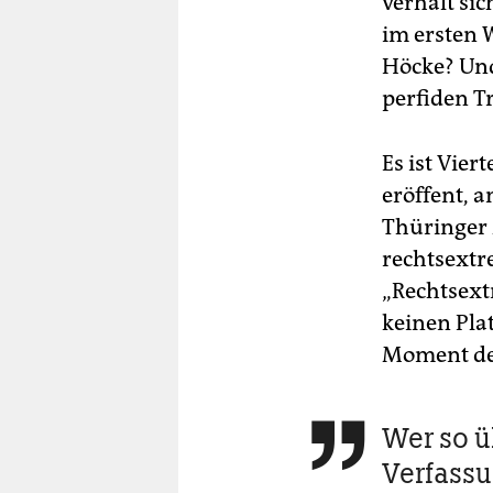
verhält si
im ersten 
Höcke? Und
perfiden T
Es ist Vier
eröffent, 
Thüringer 
rechtsextr
„Rechtsext
keinen Plat
Moment der
Wer so ü

Verfassu