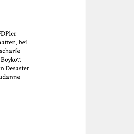
FDPler
atten, bei
 scharfe
 Boykott
n Desaster
Sudanne