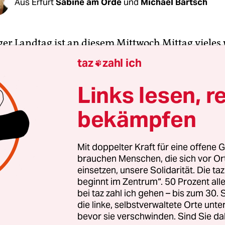
Aus Erfurt
Sabine am Orde
und
Michael Bartsch
er Landtag ist an diesem Mittwoch Mittag vieles 
or, als zum ersten Mal in dieser Legislaturperiod
taz
zahl ich

erpräsidenten auf der Tagesordnung stand. Rot-
ren, obwohl das Bündnis keine Mehrheit hat. Vie
Links lesen, r
n hofft auf die CDU. Linkspartei, SPD und Grüne 
bekämpfen
den Linken Bodo Ramelow ins Rennen. Gegen ihn 
er AfD an. Und: Die Spannung im Plenarsaal ist
greifen.
Mit doppelter Kraft für eine offene G
brauchen Menschen, die sich vor O
einsetzen, unsere Solidarität. Die ta
auch alles anders seit dem 5. Februar
, als FDP-M
beginnt im Zentrum“. 50 Prozent a
mmerich nicht nur mit den Stimmen von FDP u
bei taz zahl ich gehen – bis zum 30
ch mit denen der AfD zum Thüringer Ministerp
die linke, selbstverwaltete Orte unte
bevor sie verschwinden. Sind Sie da
rde. Ein Novum in der Geschichte der Bundesrep