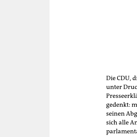
Die CDU, d
unter Druck
Presseerkl
gedenkt: m
seinen Ab
sich alle 
parlamenta