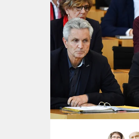
berlin
nord
wahrheit
verlag
verlag
veranstaltungen
shop
fragen & hilfe
unterstützen
abo
genossenschaft