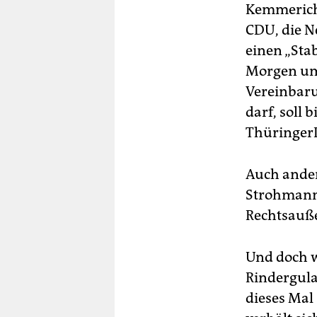
Kemmerich 
CDU, die N
einen „Sta
Morgen um
Vereinbaru
darf, soll
Thüringer
Auch anders
Strohmann,
Rechtsauße
Und doch w
Rindergula
dieses Mal