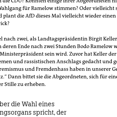
ch die CDU? Könnten einige ihrer Abgeordneten n
Wahlgang für Ramelow stimmen? Oder vielleicht 
 plant die AfD dieses Mal vielleicht wieder eine
rick?
tel nach zwei, als Landtagspräsidentin Birgit Kelle
an deren Ende nach zwei Stunden Bodo Ramelow 
Ministerpräsident sein wird. Zuvor hat Keller der
emen und rassistischen Anschlags gedacht und 
remismus und Fremdenhass haben in unserer Ge
z.“ Dann bittet sie die Abgeordneten, sich für ei
 Stille zu erheben.
ber die Wahl eines
ngsorgans spricht, der