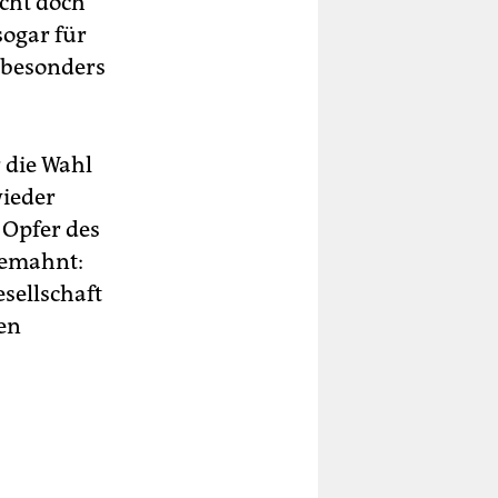
icht doch
sogar für
n besonders
r die Wahl
wieder
 Opfer des
gemahnt:
sellschaft
nen