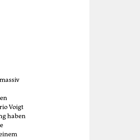
 massiv
ten
rio Voigt
ung haben
ie
 einem