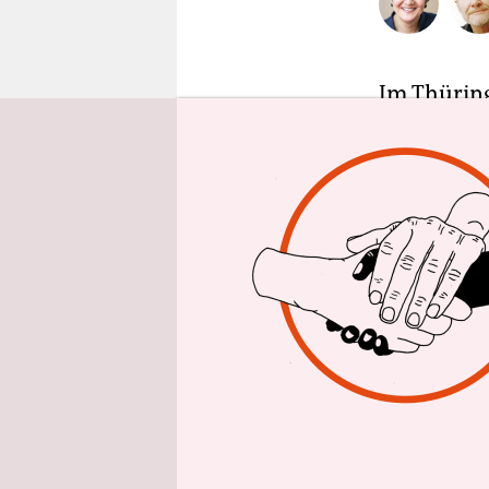
epaper login
Im Thüring
Wochen zuv
des Minist
will regie
fehlen, ma
gemeinsam 
Mann von d
Händen zu 
Doch es ist
Thomas Ke
sondern au
gewählt wu