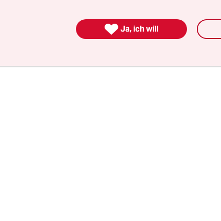
n: ein Dammbruch. Die Wahl hat ein politisches B
 nicht nur in Thüringen.

Ja, ich will