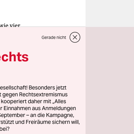
wie vier
e die Wahl
Gerade nicht
Rot-Grün
r Stimmen
echts
schicken
tritt ein
 mit den
esellschaft! Besonders jetzt
rt gegen Rechtsextremismus
z kooperiert daher mit „Alles
ann
ller Einnahmen aus Anmeldungen
nd CDU,
. September – an die Kampagne,
räsidenten
rstützt und Freiräume sichern will,
bei?
ublik,