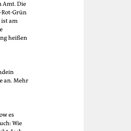
m Amt. Die
t-Rot-Grün
 ist am
e
ung heißen
endein
e an. Mehr
low es
uch: Wie