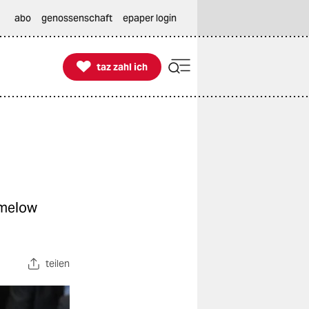
abo
genossenschaft
epaper login

taz zahl ich
taz zahl ich
amelow
teilen