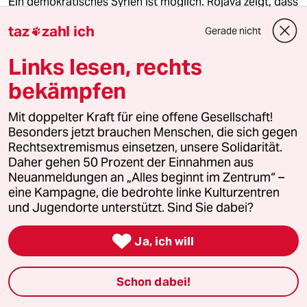
Ein demokratisches Syrien ist möglich. Rojava zeigt, dass
Kurden, Araber und Syrer gemeinsam eine progressive
taz
zahl ich
Alternative zur HTS-Herrschaft fordern.
Gerade nicht

Links lesen, rechts
bekämpfen
Mit doppelter Kraft für eine offene Gesellschaft!
Besonders jetzt brauchen Menschen, die sich gegen
Rechtsextremismus einsetzen, unsere Solidarität.
Daher gehen 50 Prozent der Einnahmen aus
Neuanmeldungen an „Alles beginnt im Zentrum“ –
eine Kampagne, die bedrohte linke Kulturzentren
und Jugendorte unterstützt. Sind Sie dabei?

Ja, ich will
Schon dabei!
10 Ausgaben für 10 Euro
Die Wochenzeitung mit taz-Blick