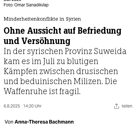
berlin
Foto: Omar Sanadiki/ap
nord
Minderheitenkonflikte in Syrien
wahrheit
Ohne Aussicht auf Befriedung
und Versöhnung
verlag
In der syrischen Provinz Suweida
verlag
kam es im Juli zu blutigen
veranstaltungen
Kämpfen zwischen drusischen
shop
und beduinischen Milizen. Die
Waffenruhe ist fragil.
fragen & hilfe
unterstützen
6.8.2025
14:20 Uhr
teilen
abo
Von
Anna-Theresa Bachmann
genossenschaft