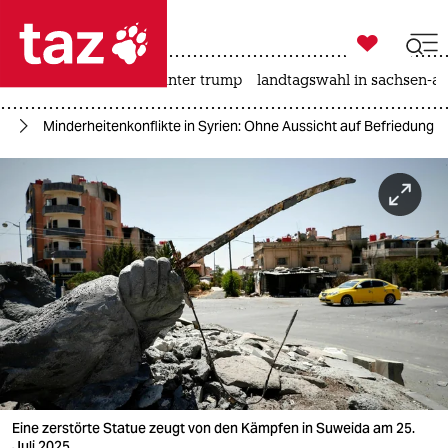

taz zahl ich
nahost-konflikt
usa unter trump
landtagswahl in sachsen-an

taz zahl ich
en
Minderheitenkonflikte in Syrien: Ohne Aussicht auf Befriedung
taz zahl ich
themen
politik
öko
gesellschaft
kultur
sport
Eine zerstörte Statue zeugt von den Kämpfen in Suweida am 25.
Juli 2025