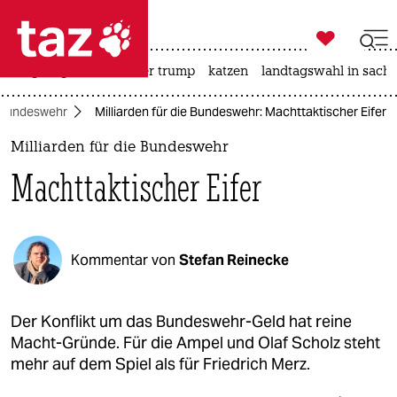

taz zahl ich
bergsteigen
usa unter trump
katzen
landtagswahl in sachs

taz zahl ich
Bundeswehr
Milliarden für die Bundeswehr: Machttaktischer Eifer
taz zahl ich
Milliarden für die Bundeswehr
themen
Machttaktischer Eifer
politik
öko
Kommentar von
Stefan Reinecke
gesellschaft
kultur
Der Konflikt um das Bundeswehr-Geld hat reine
Macht-Gründe. Für die Ampel und Olaf Scholz steht
sport
mehr auf dem Spiel als für Friedrich Merz.