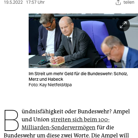
berlin
19.5.2022
17:57 Uhr
teilen
nord
wahrheit
verlag
verlag
veranstaltungen
Im Streit um mehr Geld für die Bundeswehr: Scholz,
shop
Merz und Habeck
Foto: Kay Nietfeld/dpa
fragen & hilfe
unterstützen
B
ündnisfähigkeit oder Bundeswehr? Ampel
abo
und Union
streiten sich beim 100-
genossenschaft
Milliarden-Sondervermögen
für die
Bundeswehr um diese zwei Worte. Die Ampel will