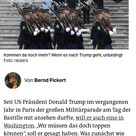
berlin
nord
wahrheit
verlag
verlag
Kommen da noch mehr? Wenn es nach Trump geht, unbedingt
Foto: reuters
veranstaltungen
shop
Von
Bernd Pickert
fragen & hilfe
unterstützen
Seit US-Präsident Donald Trump im vergangenen
Jahr in Paris der großen Militärparade am Tag der
abo
Bastille mit ansehen durfte,
will er auch eine in
Washington
. „Wir müssen das doch toppen
genossenschaft
können“, soll er gesagt haben. Was zunächst wie