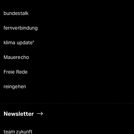
bundestalk
fernverbindung
klima update°
Mauerecho
Freie Rede
reingehen
Newsletter
team zukunft