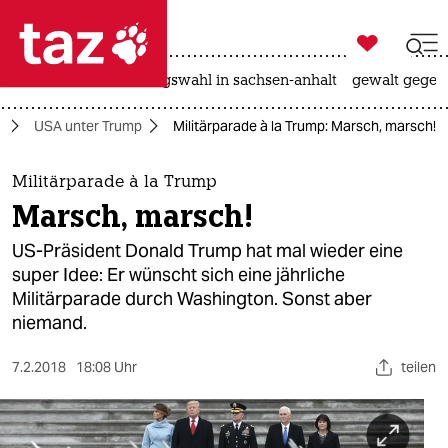

taz zahl ich
hitze
surfen
landtagswahl in sachsen-anhalt
gewalt gegen

taz zahl ich
a
USA unter Trump
Militärparade à la Trump: Marsch, marsch!
taz zahl ich
themen
Militärparade à la Trump
Marsch, marsch!
politik
US-Präsident Donald Trump hat mal wieder eine
öko
super Idee: Er wünscht sich eine jährliche
Militärparade durch Washington. Sonst aber
gesellschaft
niemand.
kultur
7.2.2018
18:08 Uhr
teilen
sport