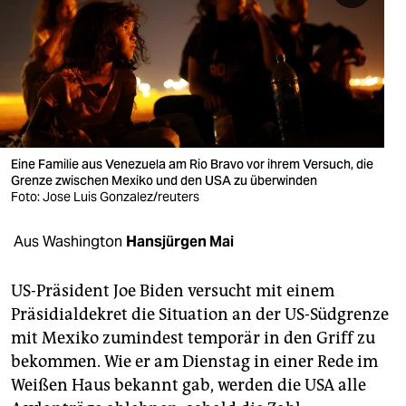
berlin
nord
wahrheit
verlag
verlag
Eine Familie aus Venezuela am Rio Bravo vor ihrem Versuch, die
Grenze zwischen Mexiko und den USA zu überwinden
veranstaltungen
Foto: Jose Luis Gonzalez/reuters
shop
Aus Washington
Hansjürgen Mai
fragen & hilfe
US-Präsident Joe Biden versucht mit einem
unterstützen
Präsidialdekret die Situation an der US-Südgrenze
mit Mexiko zumindest temporär in den Griff zu
abo
bekommen. Wie er am Dienstag in einer Rede im
genossenschaft
Weißen Haus bekannt gab, werden die USA alle