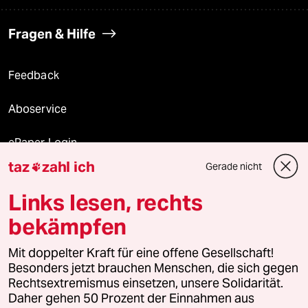
Fragen & Hilfe
Feedback
Aboservice
ePaper Login
taz
zahl ich
Gerade nicht

Downloads für Abonnierende
Links lesen, rechts
bekämpfen
© 2026 taz Verlags und Vertriebs GmbH
Mit doppelter Kraft für eine offene Gesellschaft!
Alle Rechte vorbehalten. Bei rechtlichen Fragen oder für Genehmigungen
wenden Sie sich bitte an
lizenzen@taz.de
Besonders jetzt brauchen Menschen, die sich gegen
Rechtsextremismus einsetzen, unsere Solidarität.
Daher gehen 50 Prozent der Einnahmen aus
Feedback
Redaktionsstatut
Kommune-Richtlinien
KI-