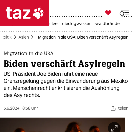

taz zahl ich
krieg in der ukraine
hitze
niedrigwasser
waldbrände

taz zahl ich
Politik
Asien
Migration in die USA: Biden verschärft Asylregeln
taz zahl ich
themen
Migration in die USA
Biden verschärft Asylregeln
politik
US-Präsident Joe Biden führt eine neue
öko
Grenzregelung gegen die Einwanderung aus Mexiko
ein. Menschenrechtler kritisieren die Aushöhlung
gesellschaft
des Asylrechts.
kultur
5.6.2024
8:58 Uhr
teilen
sport