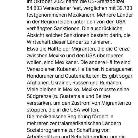
Im Oktober 2023 nahm die US-Grenzpolizei
54.833 Venezolaner fest, verglichen mit 39.733
festgenommenen Mexikanern. Mehrere Länder
in der Region leiden unter den von den USA
verhängten Sanktionen. Die ausdrückliche
Absicht solcher Sanktionen besteht darin, die
Wirtschaft dieser Länder zu ruinieren.
Etwa die Hälfte der Migranten, die die Grenze
zwischen Mexiko und den USA überqueren
wollen, sind Mexikaner. Die andere Hälfte sind
Venezolaner, Kubaner, Haitianer, Nicaraguaner,
Honduraner und Guatemalteken. Es gibt sogar
Afghanen, Ukrainer, Russen und Rumänen.
Viele bleiben in Mexiko. Mexiko musste seine
Südgrenze (zu Guatemala und Belize)
verstärken, um den Zustrom von Migranten zu
stoppen, die in die USA wollten.
Die mexikanische Regierung fördert in
mehreren zentralamerikanischen Ländern
Sozialprogramme zur Schaffung von
Arbeitsplätzen und Schulstipendien, um die