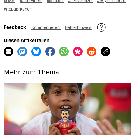
#USA
#Joe Biden
#Mexiko
#US-Grenze
#Asylsuchende
#Republikaner
Feedback
Kommentieren
Fehlerhinweis
Diesen Artikel teilen
Mehr zum Thema