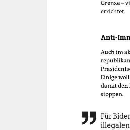
Grenze – v
errichtet.
Anti-Im
Auch im a
republika
Präsidents
Einige wol
damit den 
stoppen.
Für Bide

illegale