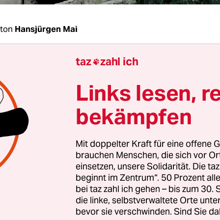
ton
Hansjürgen Mai
taz
zahl ich
der mexikanisch-US-amerikanischen Grenze: Im

n Monat wurden dort mehr Familien aufgegriffe
Links lesen, r
 illegal in die USA zu gelangen, als je zuvor. Wie 
n Zahlen der US-Grenzschutzbehörde CBP hervor
bekämpfen
lien im August – zum ersten Mal im Laufe der A
nt Joe Biden – die größte demographische Grupp
Mit doppelter Kraft für eine offene G
e Festgenommenen. Wie die US-Zeitung
Washingto
brauchen Menschen, die sich vor O
 wurden im vergangenen Monat mindestens 91.0
einsetzen, unsere Solidarität. Die ta
die Teil einer Familieneinheit waren, von US-
beginnt im Zentrum“. 50 Prozent a
zern verhaftet. In den vergangenen zwei Monate 
bei taz zahl ich gehen – bis zum 30
die linke, selbstverwaltete Orte unte
ufgriffe und Verhaftungen entlang der Südgrenze
bevor sie verschwinden. Sind Sie da
n.