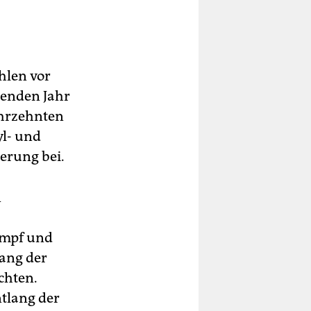
hlen vor
menden Jahr
ahrzehnten
yl- und
erung bei.
n
ampf und
ang der
chten.
ntlang der