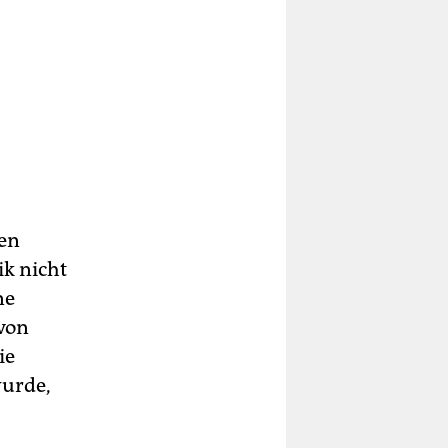
den
k nicht
ne
 von
ie
wurde,