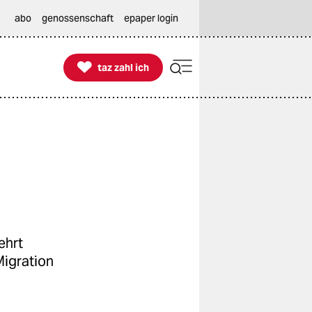
abo
genossenschaft
epaper login

taz zahl ich
taz zahl ich
ehrt
Migration