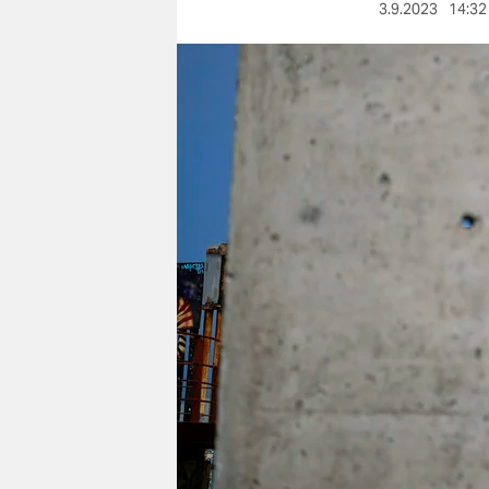
berlin
3.9.2023
14:32
nord
wahrheit
verlag
verlag
veranstaltungen
shop
fragen & hilfe
unterstützen
abo
genossenschaft