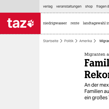
hautnavigation anspringen
hauptinhalt anspringen
footer anspringen
verlag
veranstaltungen
shop
fragen &
niedrigwasser
rente
landtagswahl i

taz zahl ich
taz zahl ich
Startseite
Politik
Amerika
Migra
themen
politik
Migranten a
Famil
öko
Reko
gesellschaft
An der mex
kultur
Familien au
ein großes
sport