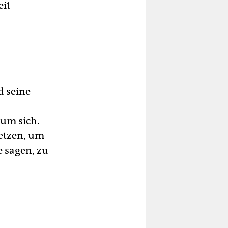
eit
 seine
um sich.
setzen, um
e sagen, zu