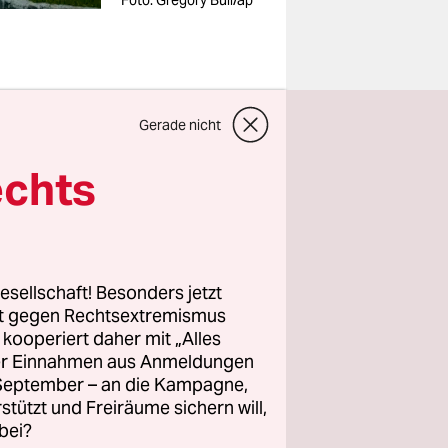
Foto: Gregory Bull/ap
Gerade nicht
n, die
echts
aus
geht,
mtszeit von
e der an
esellschaft! Besonders jetzt
n Post
rt gegen Rechtsextremismus
00
z kooperiert daher mit „Alles
ller Einnahmen aus Anmeldungen
ist die
. September – an die Kampagne,
rstützt und Freiräume sichern will,
 deutlich
bei?