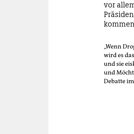
vor alle
Präsiden
kommend
„Wenn Drog
wird es da
und sie eis
und Möchte
Debatte i