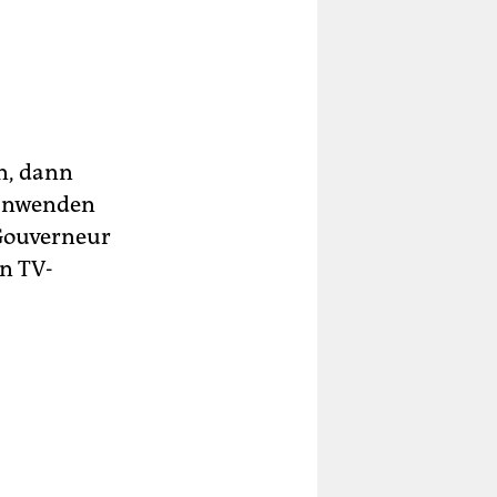
n, dann
t anwenden
 Gouverneur
n TV-