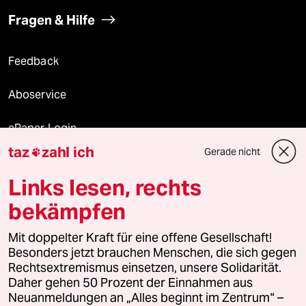
Fragen & Hilfe
Feedback
Aboservice
ePaper Login
taz
zahl ich
Gerade nicht

Downloads für Abonnierende
Links lesen, rechts
bekämpfen
© 2026 taz Verlags und Vertriebs GmbH
Mit doppelter Kraft für eine offene Gesellschaft!
Alle Rechte vorbehalten. Bei rechtlichen Fragen oder für Genehmigungen
wenden Sie sich bitte an
lizenzen@taz.de
Besonders jetzt brauchen Menschen, die sich gegen
Rechtsextremismus einsetzen, unsere Solidarität.
Daher gehen 50 Prozent der Einnahmen aus
Feedback
Redaktionsstatut
Kommune-Richtlinien
KI-
Neuanmeldungen an „Alles beginnt im Zentrum“ –