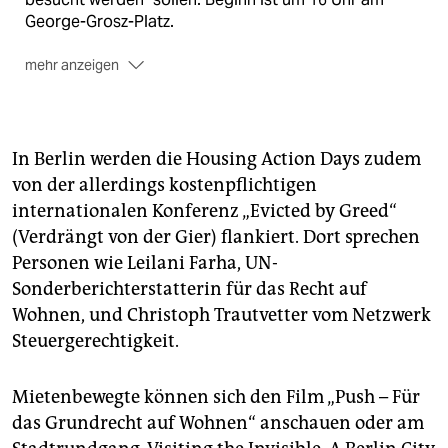
George-Grosz-Platz.
mehr anzeigen
Housing Action Day
Die Aktion im Rahmen eines
europaweiten Aktionstages eines Bündnisses von
Mieterorganisationen soll auch gleich auf den
In Berlin werden die Housing Action Days zudem
gleichfalls internationalen
Housing Action Day
am 28.
von der allerdings kostenpflichtigen
März verweisen, an dem man sich in Berlin um 13 Uhr
internationalen Konferenz „Evicted by Greed“
auf dem Potsdamer Platz zum Mietenprotest trifft.
(Verdrängt von der Gier) flankiert. Dort sprechen
Personen wie Leilani Farha, UN-
Sonderberichterstatterin für das Recht auf
Wohnen, und Christoph Trautvetter vom Netzwerk
Steuergerechtigkeit.
Mietenbewegte können sich den Film „Push – Für
das Grundrecht auf Wohnen“ anschauen oder am