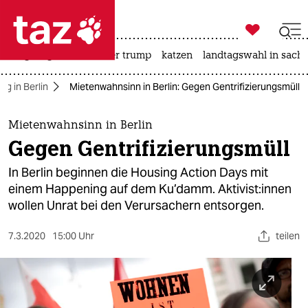

taz zahl ich
bergsteigen
usa unter trump
katzen
landtagswahl in sachs

taz zahl ich
ng in Berlin
Mietenwahnsinn in Berlin: Gegen Gentrifizierungsmüll
taz zahl ich
themen
Mietenwahnsinn in Berlin
Gegen Gentrifizierungsmüll
politik
In Berlin beginnen die Housing Action Days mit
öko
einem Happening auf dem Ku’damm. Aktivist:innen
wollen Unrat bei den Verursachern entsorgen.
gesellschaft
7.3.2020
15:00 Uhr
teilen
kultur
sport