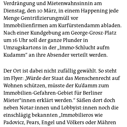
epaper login
Verdrängung und Mietenwahnsinnin am
Dienstag, den 10 März, in einem Happening jede
Menge Gentrifizierungmüll vor
Immobilienfirmen am Kurfürstendamm abladen.
Nach einer Kundgebung am George-Grosz-Platz
um 16 Uhr soll der ganze Plunder in
Umzugskartons in der „Immo-Schlucht aufm
Kudamm“ an ihre Absender verteilt werden.
Der Ort ist dabei nicht zufällig gewählt. So steht
im Flyer: „Würde der Staat das Menschenrecht auf
Wohnen schützen, müsste der Ku’damm zum
Immobilien-Gefahren-Gebiet für Berliner
Mieter*innen erklärt werden.“ Säßen dort doch
neben Notar:innen und Lobbyist:innen noch die
einschlägig bekannten „Immobilieros wie
Padovicz, Pears, Engel und Völkers oder Mähren