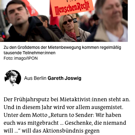
berlin
nord
wahrheit
verlag
Zu den Großdemos der Mietenbewegung kommen regelmäßig
verlag
tausende Teilnehmer:innen
Foto: imago/IPON
veranstaltungen
shop
Aus Berlin
Gareth Joswig
fragen & hilfe
Der Frühjahrsputz bei Mietaktivist:innen steht an.
unterstützen
Und in diesem Jahr wird vor allem ausgemistet.
abo
Unter dem Motto „Return to Sender: Wir haben
euch was mitgebracht … Geschenke, die niemand
genossenschaft
will …“ will das Aktionsbündnis gegen