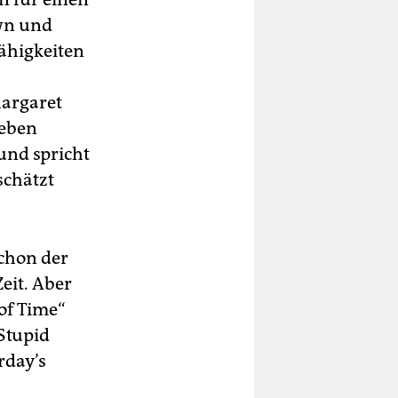
own und
ähigkeiten
Margaret
ieben
 und spricht
schätzt
schon der
eit. Aber
of Time“
„Stupid
rday’s