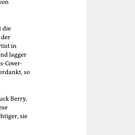
 von
 die
 der
tist in
und Jagger
s-Cover-
erdankt, so
uck Berry,
ese
tiger, sie