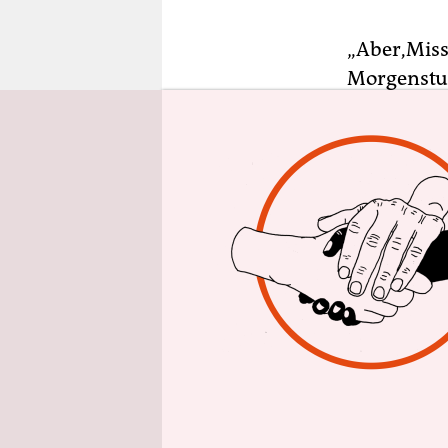
epaper login
„Aber,Miss
Morgenstun
war’s Moo
Music, wen
Band beque
Anfänge 196
Okay, 1978
dem Album „
aufgeheizt
komplemen
und ausdün