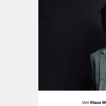
berlin
nord
wahrheit
verlag
verlag
veranstaltungen
shop
fragen & hilfe
unterstützen
abo
genossenschaft
Von
Klaus W