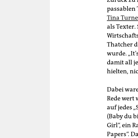
passablen 
Tina Turne
als Texter
Wirtschaft
Thatcher d
wurde. „It’
damit all 
hielten, nic
Dabei ware
Rede wert w
auf jedes 
(Baby du bi
Girl“, ein
Papers“. D