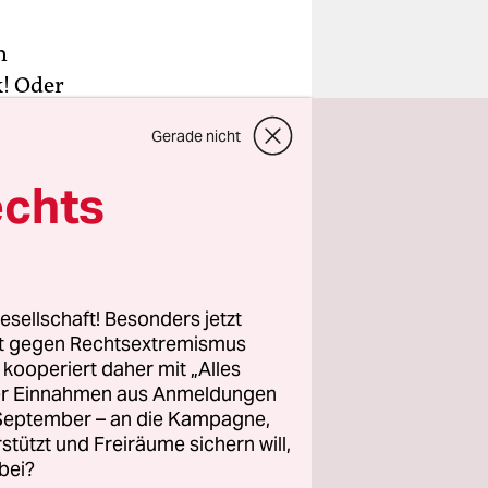
n
k! Oder
House
Gerade nicht
hte seiner
duktiven
echts
omente mit
der
esellschaft! Besonders jetzt
 vielmehr
rt gegen Rechtsextremismus
z kooperiert daher mit „Alles
orporiert
ller Einnahmen aus Anmeldungen
. September – an die Kampagne,
rstützt und Freiräume sichern will,
bei?