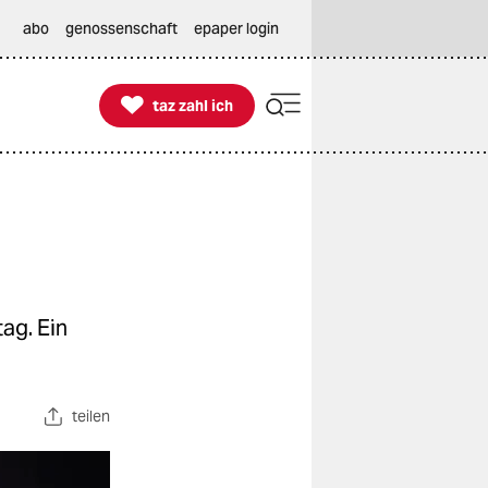
abo
genossenschaft
epaper login

taz zahl ich
taz zahl ich
ag. Ein
teilen