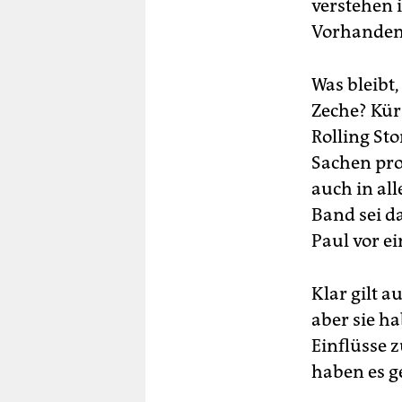
verstehen 
Vorhande
Was bleibt,
Zeche? Kür
Rolling Sto
Sachen pro
auch in al
Band sei d
Paul vor ei
Klar gilt 
aber sie ha
Einflüsse 
haben es ge