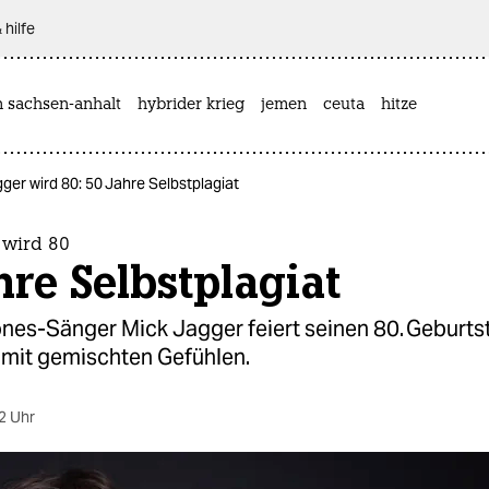
 hilfe
n sachsen-anhalt
hybrider krieg
jemen
ceuta
hitze
ger wird 80: 50 Jahre Selbstplagiat
 wird 80
hre Selbstplagiat
nes-Sänger Mick Jagger feiert seinen 80. Geburtst
mit gemischten Gefühlen.
2 Uhr