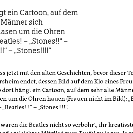
gt ein Cartoon, auf dem
e Männer sich
lasen um die Ohren
atles! – „Stones!!“ –
!!“ – „Stones!!!!“
s jetzt mit den alten Geschichten, bevor dieser Te
rsheim endet, dessen Bild auf dem Klo eines Fre
o dort hängt ein Cartoon, auf dem sehr alte Männ
en um die Ohren hauen (Frauen nicht im Bild): „B
 „Beatles!!!“ – „Stones!!!!“.
aren die Beatles nicht so verbohrt, ihr kreativs