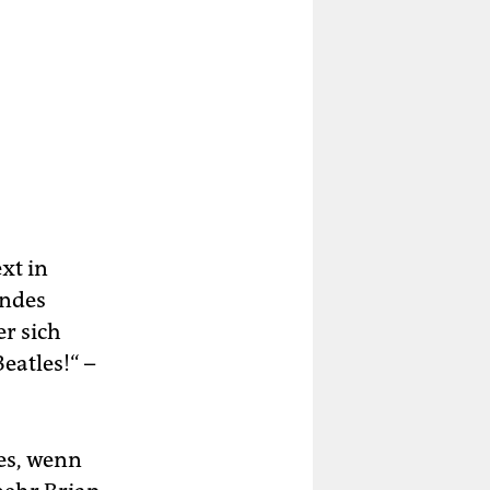
xt in
undes
er sich
eatles!“ –
tes, wenn