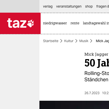
hautnavigation anspringen
hauptinhalt anspringen
footer anspringen
verlag
veranstaltungen
shop
fragen &
niedrigwasser
rente
landtagswahl i

taz zahl ich
taz zahl ich
Startseite
Kultur
Musik
Mick Jag
themen
politik
Mick Jagger
50 Ja
öko
Rolling-Sto
gesellschaft
Ständchen 
kultur
26.7.2023
10:2
sport