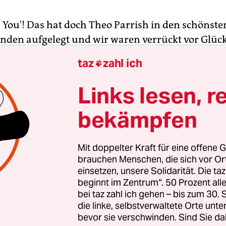
 You'! Das hat doch Theo Parrish in den schönste
den aufgelegt und wir waren verrückt vor Glüc
dymann?“ Das erwidern Connaisseure beseelter 
taz
zahl ich

n’s um Mick Jagger geht. Dabei passt die Geschic
m in einen Zweiteiler. Phase I: die halbwegs pro
Links lesen, r
2–1972. Phase II: 50 Jahre Selbstplagiat.
bekämpfen
 haben die
Rolling Stones
noch ein paar lichte M
Some Girls“, das, freundlich formuliert, die in 
Mit doppelter Kraft für eine offene G
en Luft liegenden keineswegs konträren, sondern
brauchen Menschen, die sich vor O
einsetzen, unsere Solidarität. Die ta
tären Strömungen Punk und Disco aufsaugt, ink
beginnt im Zentrum“. 50 Prozent a
stet.
bei taz zahl ich gehen – bis zum 30
die linke, selbstverwaltete Orte unte
bevor sie verschwinden. Sind Sie da