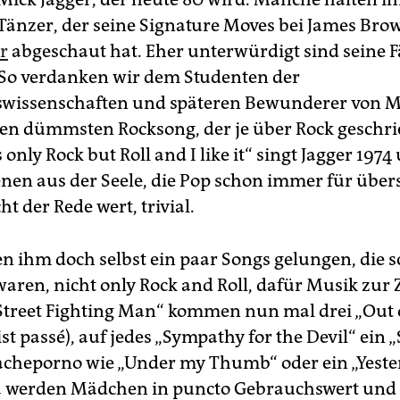
Tänzer, der seine Signature Moves bei James Br
r
abgeschaut hat. Eher unterwürdigt sind seine F
. So verdanken wir dem Studenten der
swissenschaften und späteren Bewunderer von 
en dümmsten Rocksong, der je über Rock geschr
s only Rock but Roll and I like it“ singt Jagger 1974
jenen aus der Seele, die Pop schon immer für über
ht der Rede wert, trivial.
n ihm doch selbst ein paar Songs gelungen, die 
aren, nicht only Rock and Roll, dafür Musik zur Z
„Street Fighting Man“ kommen nun mal drei „Out 
st passé), auf jedes „Sympathy for the Devil“ ein 
 Racheporno wie „Under my Thumb“ oder ein „Yeste
a werden Mädchen in puncto Gebrauchswert und