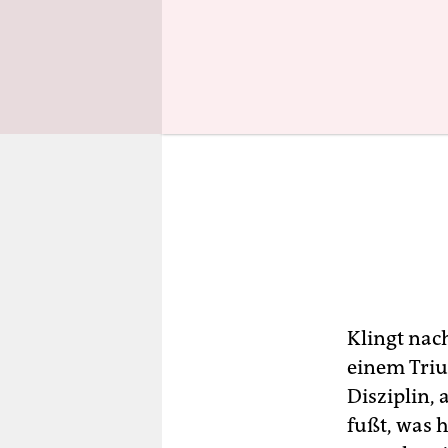
Klingt nac
einem Triu
Disziplin,
fußt, was h