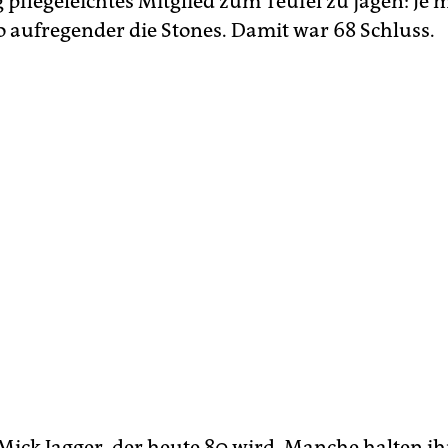
 pflegeleichtes Mitglied zum Teufel zu jagen: Je 
to aufregender die Stones. Damit war 68 Schluss.
Mick Jagger, der heute 80 wird. Manche halten ih