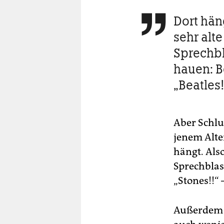
Dort hän

sehr alt
Sprechb
hauen: Be
„Beatles!
Aber Schlus
jenem Alte
hängt. Als
Sprechblas
„Stones!!“ –
Außerdem w