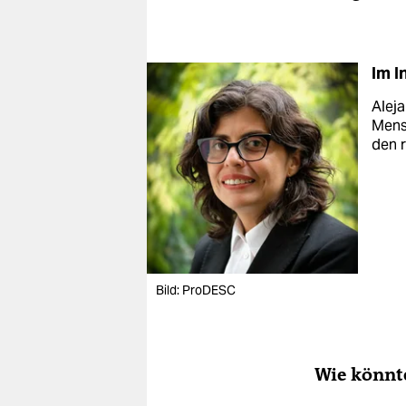
Im I
Aleja
Mens
den 
Bild: ProDESC
Wie könnt