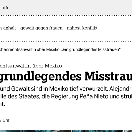
 hilfe
n-anhalt
gewalt gegen frauen
nahost-konflikt
henrechtsanwältin über Mexiko: „Ein grundlegendes Misstrauen“
htsanwältin über Mexiko
 grundlegendes Misstra
und Gewalt sind in Mexiko tief verwurzelt. Alejand
lle des Staates, die Regierung Peña Nieto und stru
t.
7 Uhr