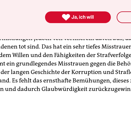
lichen benannt werden – nicht zuletzt um zu ve
solche Verbrechen wiederholen. Doch die Ermittl

Ja, ich will
 schleppend voran. Vor allem aber wollten sie, da
hre Söhne lebend wiederfinden. Die Strafverfolg
Ermittlungen jedoch von vornherein davon aus, da
enen tot sind. Das hat ein sehr tiefes Misstraue
dem Willen und den Fähigkeiten der Strafverfolge
 ein grundlegendes Misstrauen gegen die Behö
 der langen Geschichte der Korruption und Straflo
nd. Es fehlt das ernsthafte Bemühungen, dieses
n und dadurch Glaubwürdigkeit zurückzugewin