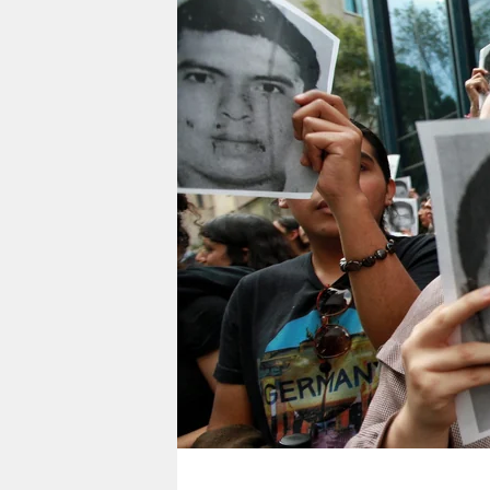
berlin
nord
wahrheit
verlag
verlag
veranstaltungen
shop
fragen & hilfe
unterstützen
abo
genossenschaft