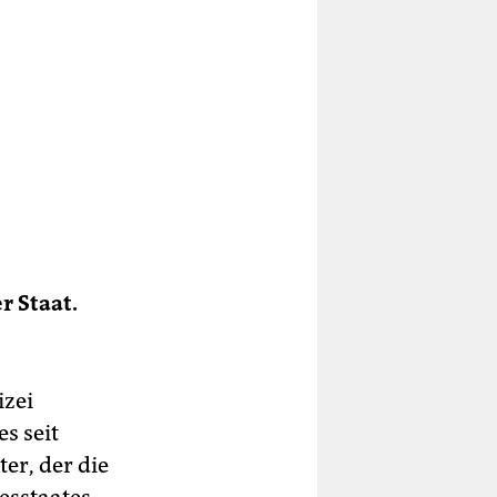
r Staat.
izei
s seit
r, der die