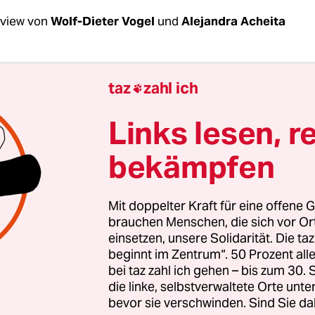
rview von
Wolf-Dieter Vogel
und
Alejandra Acheita
Ancheita, angesichts der 43 verschwundenen St
taz
zahl ich

xikanische Oppositionelle den Rücktritt von 
a Nieto. Ist das realistisch?
Links lesen, r
bekämpfen
Ancheita:
Das wird sich in den nächsten Monaten
llos ist die Forderung legitim. Die Bundesregieru
t effektiv auf das Verschwinden der Männer reagi
Mit doppelter Kraft für eine offene G
brauchen Menschen, die sich vor O
einsetzen, unsere Solidarität. Die ta
uen die Angehörigen weder dem Generalstaats
beginnt im Zentrum“. 50 Prozent a
chuldige präsentierte, noch dem Präsidenten?
bei taz zahl ich gehen – bis zum 30
die linke, selbstverwaltete Orte unte
bevor sie verschwinden. Sind Sie da
rigen haben von Anfang an gefordert, dass die