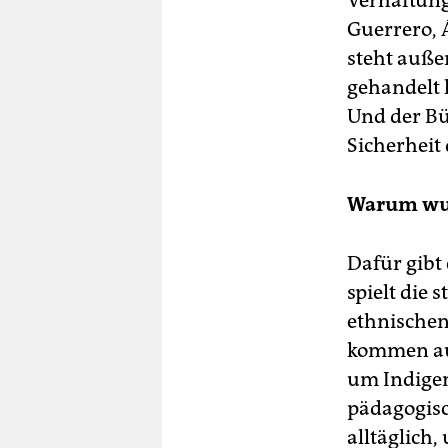
Verhaftung
Guerrero, 
steht außer
gehandelt 
Und der Bür
Sicherheit
Warum wur
Dafür gibt 
spielt die
ethnischen 
kommen aus
um Indigene
pädagogisc
alltäglich