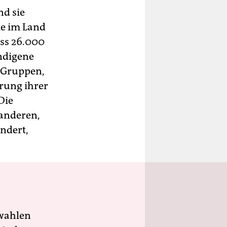
nd sie
me im Land
ass 26.000
ndigene
 Gruppen,
örung ihrer
Die
 anderen,
ändert,
wahlen