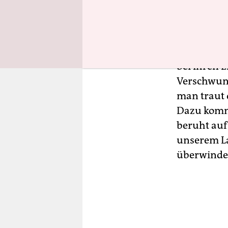
Verantwort
dass sich 
gingen sehr
Behörden i
bei ihren 
Verschwund
man traut 
Dazu kommt
beruht auf
unserem La
überwinde