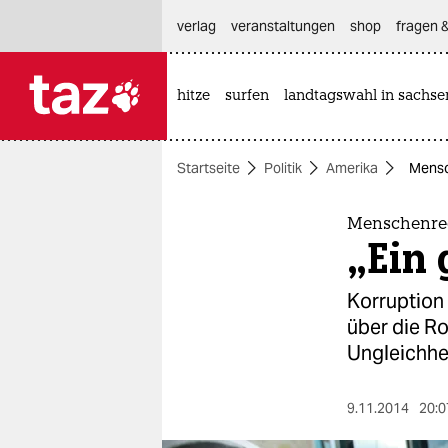
hautnavigation anspringen
hauptinhalt anspringen
footer anspringen
verlag
veranstaltungen
shop
fragen &
hitze
surfen
landtagswahl in sachse

taz zahl ich
taz zahl ich
Startseite
Politik
Amerika
Mensc
themen
politik
Menschenrec
„Ein
öko
Korruption 
gesellschaft
über die Ro
Ungleichhei
kultur
sport
9.11.2014
20:0