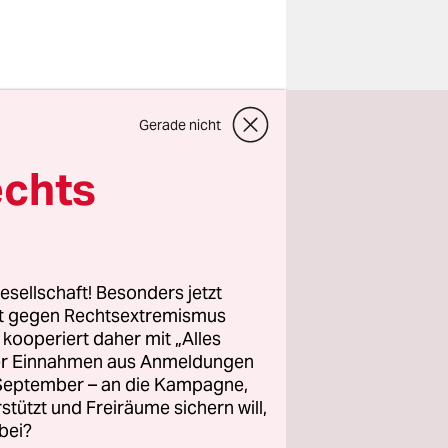
udenten
Gerade nicht
Präsident
echts
 zeigen.
ng hat bis
ert.
esellschaft! Besonders jetzt
rt gegen Rechtsextremismus
z kooperiert daher mit „Alles
anwalt,
ller Einnahmen aus Anmeldungen
. September – an die Kampagne,
rstützt und Freiräume sichern will,
bei?