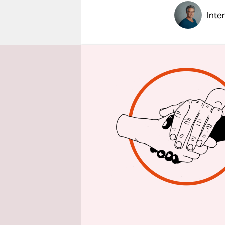
epaper login
Inte
taz: Frau 
fordern me
Enrique Peñ
Alejandra 
Aber zweife
heute nich
Warum tra
der drei S
Die Angehö