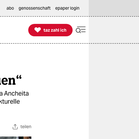
abo
genossenschaft
epaper login

taz zahl ich
taz zahl ich
uen“
ra Ancheita
kturelle
teilen