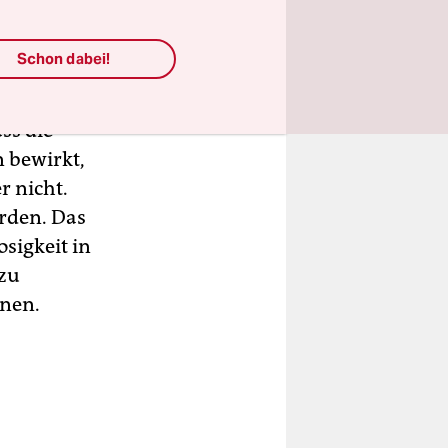
rhindern,
ungen
Schon dabei!
ss die
er gingen
ss die
n bewirkt,
r nicht.
rden. Das
sigkeit in
 zu
nen.