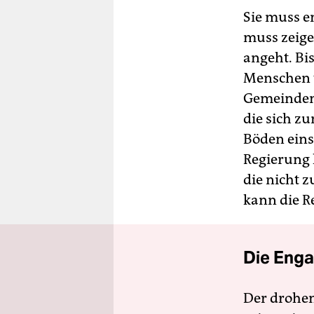
Sie muss e
muss zeige
angeht. Bi
Menschen v
Gemeinden
die sich z
Böden eins
Regierung 
die nicht z
kann die R
Die Enga
Der drohe