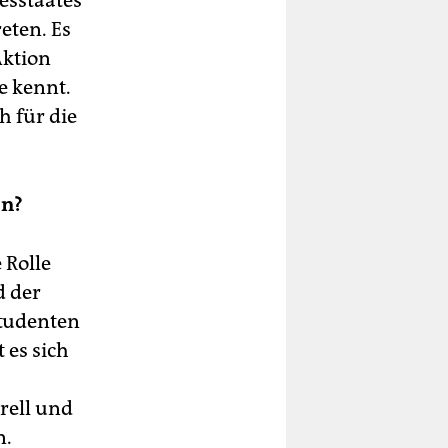
esstaates
eten. Es
Aktion
e kennt.
h für die
en?
 Rolle
d der
Studenten
es sich
rell und
n.