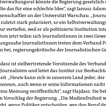
tverwaltungsrat könnte die Regierung gesetzlich
lte das für eine schlechte Idee“, sagt Janusz Ada
enschaftler an der Universität Warschau. „Journ
zuletzt stark polarisiert, so ein Selbstverwaltun
r vertiefen, weil er als politisierte Institution int
hon jetzt teilen sich JournalistInnen in zwei Gew
rungsnahe JournalistInnen treten dem Verband P
n bei, regierungskritische der Journalistischen Ge
dasz ist stellvertretende Vorsitzende des Verband
Journalisten und leitet das Institut zur Beobacht
eit. „Heute kann sich in unserem Land jeder, der 
nennen, auch wenn er seine Informa­tio­nen nicht v
ine Meinung veröffentlicht“, sagt Hajdasz. Sie b
n Vorschlag der Regierung. „Die Medienfreiheit 
ht, wenn Politiker entscheiden, wer den Beruf de