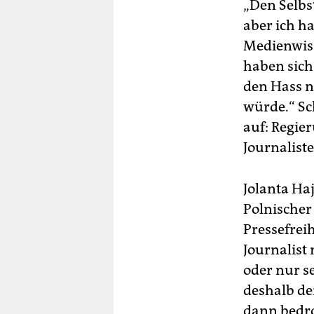
„Den Selbs
aber ich ha
Medienwiss
haben sich 
den Hass nu
würde.“ Sc
auf: Regie
Journaliste
Jolanta Haj
Polnischer 
Pressefreih
Journalist 
oder nur se
deshalb de
dann bedro