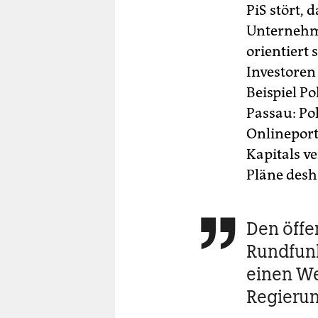
PiS stört,
Unternehme
orientiert 
Investoren
Beispiel P
Passau: Po
Onlineport
Kapitals ve
Pläne desh
Den öffe

Rundfunk
einen We
Regieru