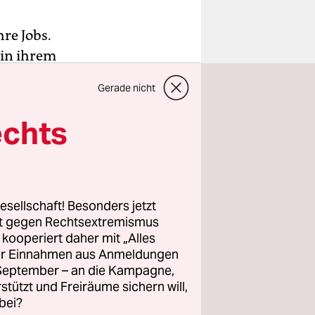
re Jobs.
 in ihrem
ieren. Sie
Gerade nicht
 der sich
sich ist
echts
genen vier
h gemacht.
n nicht
esellschaft! Besonders jetzt
ch kein
rt gegen Rechtsextremismus
z kooperiert daher mit „Alles
eiz. Das
ller Einnahmen aus Anmeldungen
ntag,
. September – an die Kampagne,
 mit
rstützt und Freiräume sichern will,
e oder
bei?