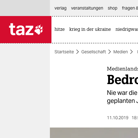
hautnavigation anspringen
hauptinhalt anspringen
footer anspringen
verlag
veranstaltungen
shop
fragen &
hitze
krieg in der ukraine
niedrigwa

taz zahl ich
taz zahl ich
Startseite
Gesellschaft
Medien
themen
politik
Medienlands
Bedro
öko
Nie war die
gesellschaft
geplanten J
kultur
11.10.2019
18:
sport