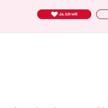
l sei ein Rat, der sich selbst reguliere und die
enausbildung gestalte.

Ja, ich will