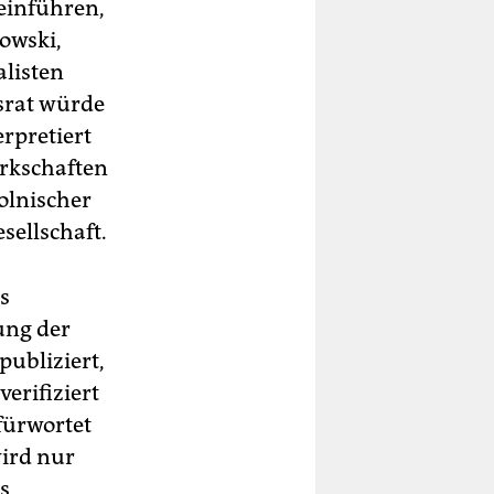
 einführen,
mowski,
alisten
gsrat würde
erpretiert
erkschaften
olnischer
sellschaft.
s
ung der
publiziert,
erifiziert
efürwortet
wird nur
s