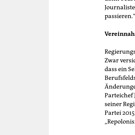
Journaliste
passieren.
Vereinnah
Regierungs
Zwar versic
dass ein S
Berufsfeld
Änderungen
Parteichef
seiner Reg
Partei 201
„Repolonis