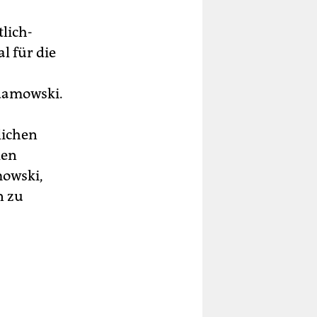
tlich-
l für die
Adamowski.
lichen
len
mowski,
n zu