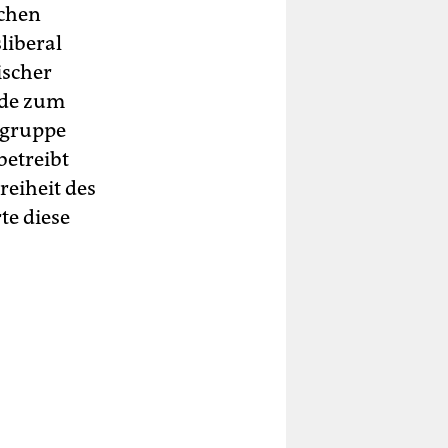
schen
liberal
ischer
rde zum
sgruppe
etreibt
reiheit des
rte diese