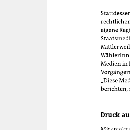
Stattdessen
rechtliche
eigene Reg
Staatsmedi
Mittlerweil
WählerInne
Medien in 
Vorgängern
„Diese Med
berichten, 
Druck au
Mit strukt