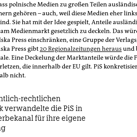
 dass polnische Medien zu großen Teilen ausländi
rn gehören – auch, weil diese Medien eher links
sind. Sie hat mit der Idee gespielt, Anteile ausländ
 am Medienmarkt gesetzlich zu deckeln. Das wü
olska Press einschränken, eine Gruppe der Verlag
lska Press gibt
20 Re­gio­nal­zeitungen heraus
und b
ale. Eine Deckelung der Marktanteile würde die F
rletzen, die innerhalb der EU gilt. PiS konkretisie
alb nicht.
ntlich-rechtlichen
 verwandelte die PiS in
rbekanal für ihre eigene
ng