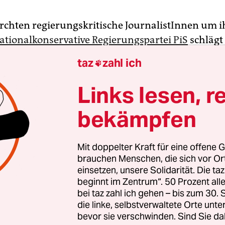
ürchten regierungskritische JournalistInnen um ih
ationalkonservative Regierungspartei PiS
schlägt
ür die Parlamentswahl vor, ihren Beruf zu regul
taz
zahl ich

Selbstverwaltungsrat der Journalisten einberufen,
hischen und beruflichen Standards“ kümmert. An 
Links lesen, r
tverwaltung keine schlechte Idee. Aber die vergan
bekämpfen
r PiS haben die MedienmacherInnen misstrauisc
schland ist der Beruf der JournalistInnen in Pole
Mit doppelter Kraft für eine offene G
Einheitliche Presseausweise gibt es nicht und au
brauchen Menschen, die sich vor O
einsetzen, unsere Solidarität. Die ta
Register wie in Frankreich, Belgien und der Schw
beginnt im Zentrum“. 50 Prozent a
z, heißt es
im PiS-Programm
für die Wahl am Son
bei taz zahl ich gehen – bis zum 30
ungen einführen, die denen in anderen Berufen
die linke, selbstverwaltete Orte unte
er Relevanz ähneln, etwa auf dem Feld der Anwält
bevor sie verschwinden. Sind Sie da