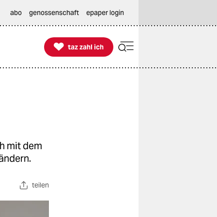
abo
genossenschaft
epaper login

taz zahl ich
taz zahl ich
ch mit dem
ändern.
teilen