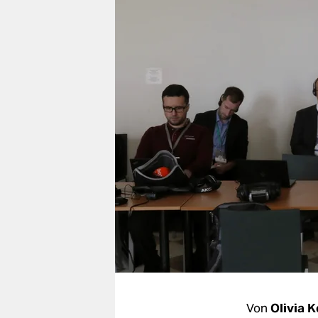
berlin
nord
wahrheit
verlag
verlag
veranstaltungen
shop
fragen & hilfe
unterstützen
abo
genossenschaft
Von
Olivia K