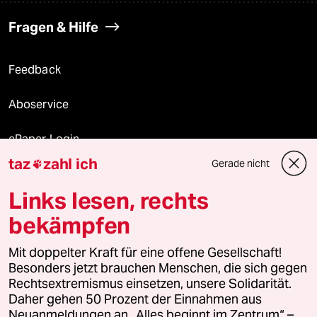
Fragen & Hilfe
Feedback
Aboservice
ePaper Login
taz
zahl ich
Gerade nicht

Downloads für Abonnierende
Links lesen, rechts
bekämpfen
© 2026 taz Verlags und Vertriebs GmbH
Mit doppelter Kraft für eine offene Gesellschaft!
Alle Rechte vorbehalten. Bei rechtlichen Fragen oder für Genehmigungen
wenden Sie sich bitte an
lizenzen@taz.de
Besonders jetzt brauchen Menschen, die sich gegen
Rechtsextremismus einsetzen, unsere Solidarität.
Daher gehen 50 Prozent der Einnahmen aus
Feedback
Redaktionsstatut
Kommune-Richtlinien
KI-
Neuanmeldungen an „Alles beginnt im Zentrum“ –