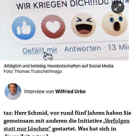
berlin
nord
wahrheit
verlag
verlag
veranstaltungen
Alltäglich und beliebig: Hass­botschaften auf Social Media
Foto: Thomas Trutschel/imago
shop
fragen & hilfe
Interview von
Wilfried Urbe
unterstützen
taz: Herr Schmid, vor rund fünf Jahren haben Sie
abo
gemeinsam mit anderen die Initiative
„Verfolgen
genossenschaft
statt nur Löschen“
gestartet. Was hat sich in