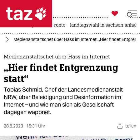

taz zahl ich
hitze
niedrigwasser
rente
landtagswahl in sachsen-anhalt

taz zahl ich
en
Medienanstaltschef über Hass im Internet: „Hier findet Entgrenz
taz zahl ich
themen
Medienanstaltschef über Hass im Internet
„Hier findet Entgrenzung
politik
statt“
öko
Tobias Schmid, Chef der Landesmedienanstalt
NRW, über Beleidigung und Desinformation im
gesellschaft
Internet – und wie man sich als Gesellschaft
dagegen wappnet.
kultur
sport
28.8.2023
15:31 Uhr
teilen