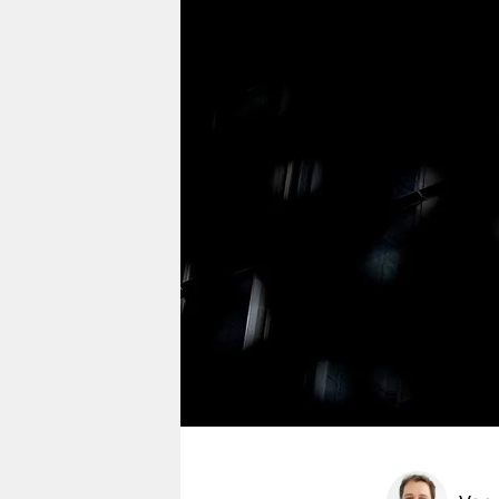
berlin
nord
wahrheit
verlag
verlag
veranstaltungen
shop
fragen & hilfe
unterstützen
abo
genossenschaft