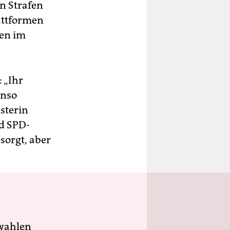
en Strafen
attformen
ren im
 „Ihr
enso
isterin
nd SPD-
sorgt, aber
wahlen