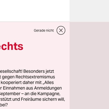
undliche
Gerade nicht
r Ron ­
­nen. Der
echts
will laut
reten.
Das
 Breton
.
esellschaft! Besonders jetzt
rt gegen Rechtsextremismus
z kooperiert daher mit „Alles
i 2022 von
ller Einnahmen aus Anmeldungen
wurde, ist
. September – an die Kampagne,
t
rstützt und Freiräume sichern will,
bei?
mmission.