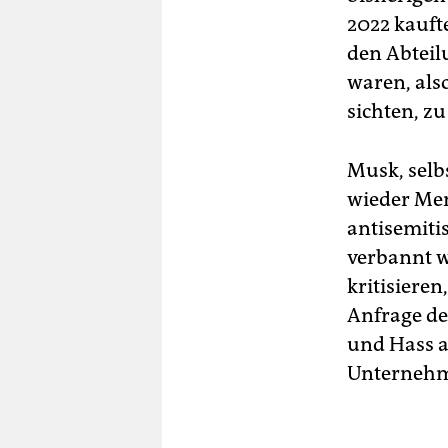
2022 kauft
den Abteil
waren, als
sichten, z
Musk, selb
wieder Men
antisemiti
verbannt w
kritisieren
Anfrage de
und Hass a
Unternehme