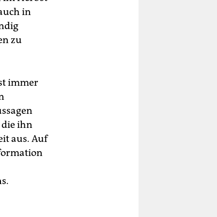
auch in
ändig
en zu
sst immer
n
Aussagen
die ihn
it aus. Auf
nformation
s.