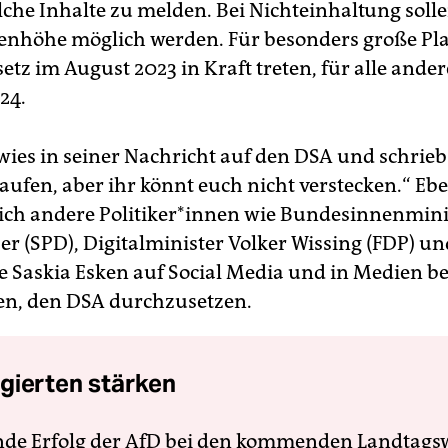
lche Inhalte zu melden. Bei Nichteinhaltung soll
denhöhe möglich werden. Für besonders große Pl
setz im August 2023 in Kraft treten, für alle ande
24.
wies in seiner Nachricht auf den DSA und schrieb:
aufen, aber ihr könnt euch nicht verstecken.“ Eb
ch andere Po­li­ti­ke­r*in­nen wie Bundesinnenmin
er (SPD), Digitalminister Volker Wissing (FDP) u
e Saskia Esken auf Social Media und in Medien be
en, den DSA durchzusetzen.
gierten stärken
nde Erfolg der AfD bei den kommenden Landtags