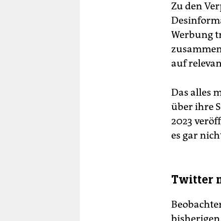
Zu den Ver
Desinform
Werbung tr
zusammenge
auf relev
Das alles 
über ihre S
2023 veröff
es gar nich
Twitter 
Be­ob­ach­t
bisherigen