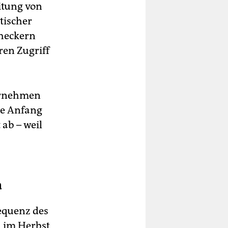
itung von
tischer
Checkern
en Zugriff
ternehmen
rde Anfang
 ab – weil
n
sequenz des
 im Herbst