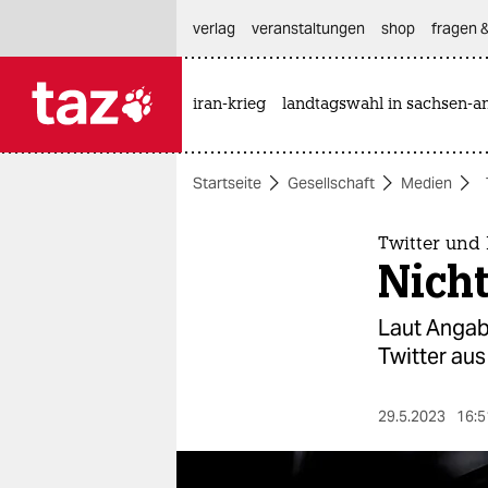
hautnavigation anspringen
hauptinhalt anspringen
footer anspringen
verlag
veranstaltungen
shop
fragen &
iran-krieg
landtagswahl in sachsen-an

taz zahl ich
taz zahl ich
Startseite
Gesellschaft
Medien
themen
politik
Twitter und
Nich
öko
Laut Angab
gesellschaft
Twitter au
kultur
29.5.2023
16:5
sport