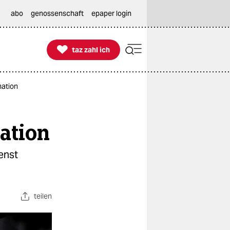
abo
genossenschaft
epaper login

taz zahl ich
taz zahl ich
mation
ation
enst
teilen