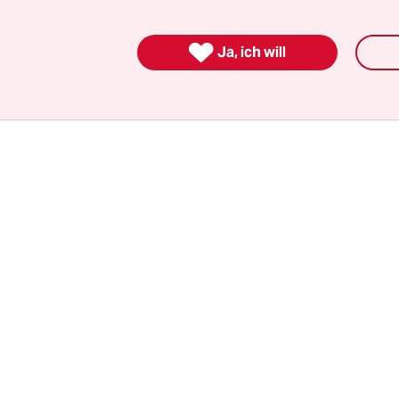
ind auch Tiktok, Twitch, Meta, Google und Microso
ter aus dem Regelwerk aus, das es mitgestaltet hat

Ja, ich will