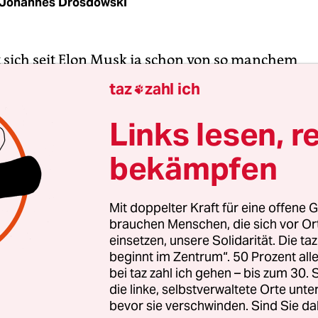
Johannes Drosdowski
t sich seit Elon Musk ja schon von so manchem
kodex verabschiedet, kürzlich erst durch die fre
taz
zahl ich

zung für
Floridas rechtspopulistischen Gouverneu
s Präsidentschaftskandidat der Re­pu­bli­ka­ne­r*in
Links lesen, r
ve war also beinahe absehbar: Das Unternehmen 
bekämpfen
r EU-Kommission aus dem freiwilligen EU-
kodex zur Bekämpfung von Desinformation aust
nter anderem EU-Binnenmarktkommissar Thierry
Mit doppelter Kraft für eine offene G
brauchen Menschen, die sich vor O
einsetzen, unsere Solidarität. Die ta
rhaltenskodex gegen Desinformation
, der im Jun
beginnt im Zentrum“. 50 Prozent a
ternehmen und Organisationen unterschrieben 
bei taz zahl ich gehen – bis zum 30
lliges Abkommen, das die Unterzeichnenden selbs
die linke, selbstverwaltete Orte unte
bevor sie verschwinden. Sind Sie da
n haben auf Basis der Empfehlungen der EU-Ko