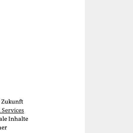
n Zukunft
 Services
ale Inhalte
her