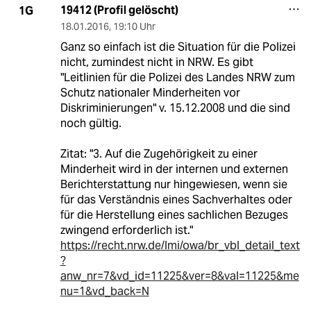
19412 (Profil gelöscht)
1G
18.01.2016
,
19:10 Uhr
Ganz so einfach ist die Situation für die Polizei
nicht, zumindest nicht in NRW. Es gibt
"Leitlinien für die Polizei des Landes NRW zum
Schutz nationaler Minderheiten vor
Diskriminierungen" v. 15.12.2008 und die sind
noch gültig.
Zitat: "3. Auf die Zugehörigkeit zu einer
Minderheit wird in der internen und externen
Berichterstattung nur hingewiesen, wenn sie
für das Verständnis eines Sachverhaltes oder
für die Herstellung eines sachlichen Bezuges
zwingend erforderlich ist."
https://recht.nrw.de/lmi/owa/br_vbl_detail_text
?
anw_nr=7&vd_id=11225&ver=8&val=11225&me
nu=1&vd_back=N