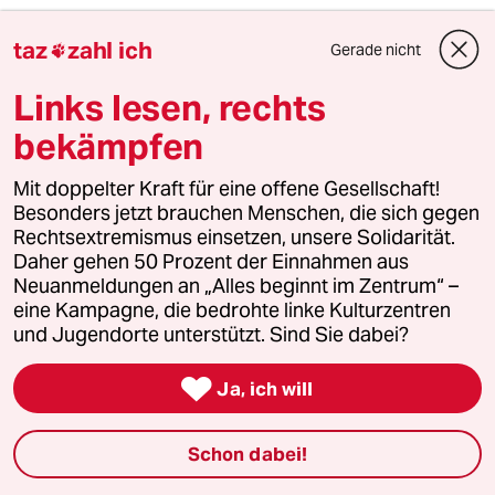
taz
zahl ich
4
Niedrigwasser in Mittel- und Osteuropa
Gerade nicht

Stromkrise mit Ansage
Links lesen, rechts
bekämpfen
5
Innenausschuss tagte zu CSD-Anschlag
Mit doppelter Kraft für eine offene Gesellschaft!
Auch Bayerns Vorbild hilft nicht weiter
Besonders jetzt brauchen Menschen, die sich gegen
Rechtsextremismus einsetzen, unsere Solidarität.
Daher gehen 50 Prozent der Einnahmen aus
Neuanmeldungen an „Alles beginnt im Zentrum“ –
6
Zivildienst
eine Kampagne, die bedrohte linke Kulturzentren
Zwangsdienst als Randnotiz
und Jugendorte unterstützt. Sind Sie dabei?

Ja, ich will
taz

Schon dabei!
Folgen Sie uns