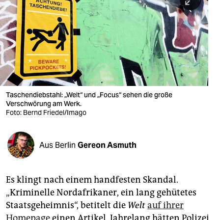
berlin
nord
wahrheit
verlag
verlag
Taschendiebstahl: „Welt“ und „Focus“ sehen die große
Verschwörung am Werk.
veranstaltungen
Foto: Bernd Friedel/Imago
shop
fragen & hilfe
Aus Berlin
Gereon Asmuth
unterstützen
Es klingt nach einem handfesten Skandal.
abo
„Kriminelle Nordafrikaner, ein lang gehütetes
genossenschaft
Staatsgeheimnis“, betitelt die
Welt
auf ihrer
Homepage
einen Artikel. Jahrelang hätten Polizei