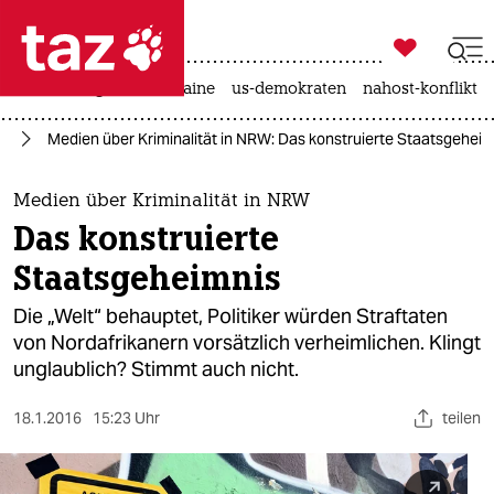

taz zahl ich
hitze
krieg in der ukraine
us-demokraten
nahost-konflikt

taz zahl ich
ht
Medien über Kriminalität in NRW: Das konstruierte Staatsgeheim
taz zahl ich
themen
Medien über Kriminalität in NRW
Das konstruierte
politik
Staatsgeheimnis
öko
Die „Welt“ behauptet, Politiker würden Straftaten
von Nordafrikanern vorsätzlich verheimlichen. Klingt
gesellschaft
unglaublich? Stimmt auch nicht.
kultur
18.1.2016
15:23 Uhr
teilen
sport