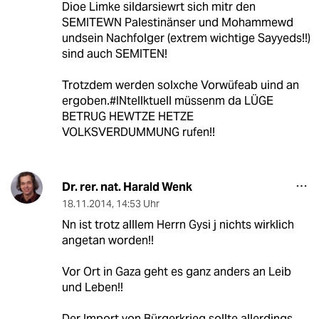
Dioe Limke sildarsiewrt sich mitr den
SEMITEWN Palestinänser und Mohammewd
undsein Nachfolger (extrem wichtige Sayyeds!!)
sind auch SEMITEN!
Trotzdem werden solxche Vorwüfeab uind an
ergoben.#INtellktuell müssenm da LÜGE
BETRUG HEWTZE HETZE
VOLKSVERDUMMUNG rufen!!
Dr. rer. nat. Harald Wenk
18.11.2014
,
14:53 Uhr
Nn ist trotz alllem Herrn Gysi j nichts wirklich
angetan worden!!
Vor Ort in Gaza geht es ganz anders an Leib
und Leben!!
Der Import von Bürgerkrieg sollte allerdings