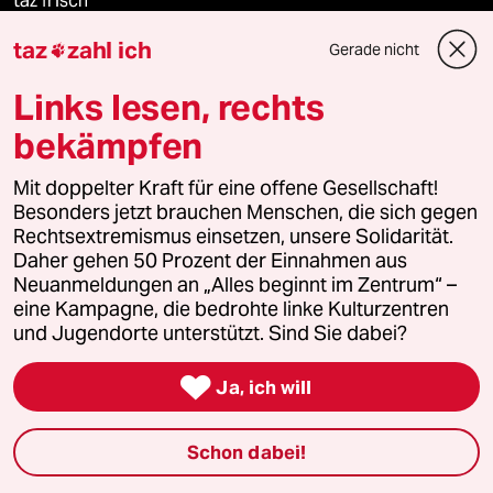
taz frisch
taz
zahl ich
Gerade nicht

taz zahl ich
Links lesen, rechts
taz lab Infobrief
bekämpfen
Mit doppelter Kraft für eine offene Gesellschaft!
Veranstaltungen
Besonders jetzt brauchen Menschen, die sich gegen
Rechtsextremismus einsetzen, unsere Solidarität.
Daher gehen 50 Prozent der Einnahmen aus
Demnächst
Neuanmeldungen an „Alles beginnt im Zentrum“ –
eine Kampagne, die bedrohte linke Kulturzentren
Vor Ort
und Jugendorte unterstützt. Sind Sie dabei?

Live im Stream
Ja, ich will
Vergangene
Schon dabei!
taz lab 2027