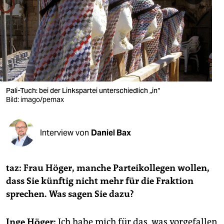
berlin
nord
wahrheit
verlag
verlag
Pali-Tuch: bei der Linkspartei unterschiedlich „in“
Bild: imago/pemax
veranstaltungen
shop
Interview von
Daniel Bax
fragen & hilfe
unterstützen
taz: Frau Höger, manche Parteikollegen wollen,
dass Sie künftig nicht mehr für die Fraktion
abo
sprechen. Was sagen Sie dazu?
genossenschaft
Inge Höger:
Ich habe mich für das, was vorgefallen