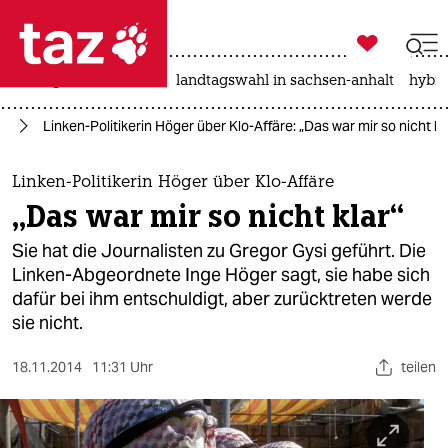

taz zahl ich
niedrigwasser
rente
landtagswahl in sachsen-anhalt
hybri

taz zahl ich
nd
Linken-Politikerin Höger über Klo-Affäre: „Das war mir so nicht kl
taz zahl ich
themen
Linken-Politikerin Höger über Klo-Affäre
„Das war mir so nicht klar“
politik
Sie hat die Journalisten zu Gregor Gysi geführt. Die
öko
Linken-Abgeordnete Inge Höger sagt, sie habe sich
dafür bei ihm entschuldigt, aber zurücktreten werde
gesellschaft
sie nicht.
kultur
18.11.2014
11:31 Uhr
teilen
sport