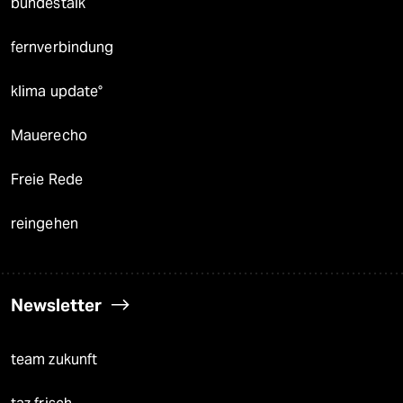
bundestalk
fernverbindung
klima update°
Mauerecho
Freie Rede
reingehen
Newsletter
team zukunft