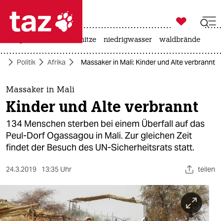

taz zahl ich
krieg in der ukraine
hitze
niedrigwasser
waldbrände

taz zahl ich
te
Politik
Afrika
Massaker in Mali: Kinder und Alte verbrannt
taz zahl ich
themen
Massaker in Mali
Kinder und Alte verbrannt
politik
134 Menschen sterben bei einem Überfall auf das
öko
Peul-Dorf Ogassagou in Mali. Zur gleichen Zeit
findet der Besuch des UN-Sicherheitsrats statt.
gesellschaft
24.3.2019
13:35 Uhr
teilen
kultur
sport