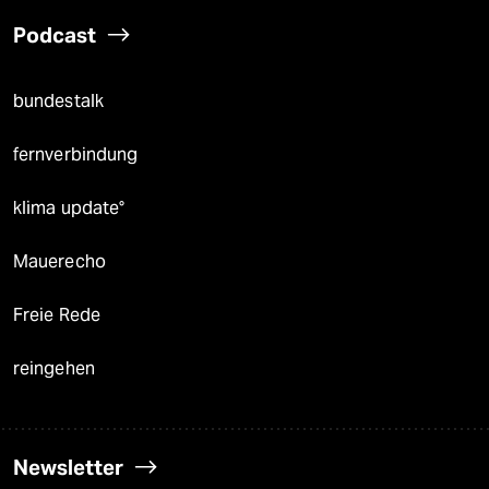
Podcast
bundestalk
fernverbindung
klima update°
Mauerecho
Freie Rede
reingehen
Newsletter