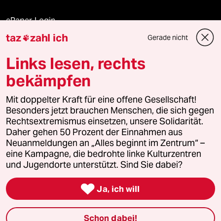
ePaper Login
taz
zahl ich
Gerade nicht

Downloads für Abonnierende
Links lesen, rechts
bekämpfen
© 2026 taz Verlags und Vertriebs GmbH
Alle Rechte vorbehalten. Bei rechtlichen Fragen oder für Genehmigungen
Mit doppelter Kraft für eine offene Gesellschaft!
wenden Sie sich bitte an
lizenzen@taz.de
Besonders jetzt brauchen Menschen, die sich gegen
Rechtsextremismus einsetzen, unsere Solidarität.
Daher gehen 50 Prozent der Einnahmen aus
Feedback
Redaktionsstatut
Kommune-Richtlinien
KI-
Neuanmeldungen an „Alles beginnt im Zentrum“ –
eine Kampagne, die bedrohte linke Kulturzentren
Leitlinie
Informant
Datenschutz
Impressum
AGB
und Jugendorte unterstützt. Sind Sie dabei?
Seitenwende
Einwilligungen widerrufen (Ads)

Ja, ich will
Schon dabei!