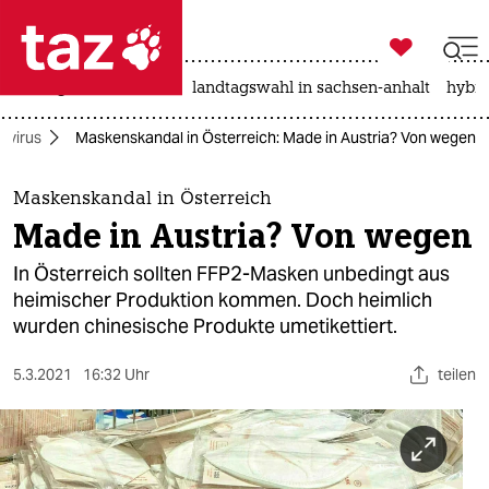

taz zahl ich
niedrigwasser
rente
landtagswahl in sachsen-anhalt
hybri

taz zahl ich
avirus
Maskenskandal in Österreich: Made in Austria? Von wegen
taz zahl ich
themen
Maskenskandal in Österreich
Made in Austria? Von wegen
politik
In Österreich sollten FFP2-Masken unbedingt aus
öko
heimischer Produktion kommen. Doch heimlich
wurden chinesische Produkte umetikettiert.
gesellschaft
5.3.2021
16:32 Uhr
teilen
kultur
sport