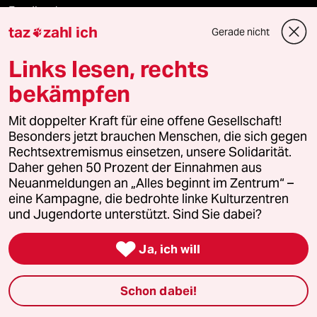
Feedback
taz
zahl ich
Gerade nicht

Aboservice
Links lesen, rechts
ePaper Login
bekämpfen
Downloads für Abonnierende
Mit doppelter Kraft für eine offene Gesellschaft!
Besonders jetzt brauchen Menschen, die sich gegen
Rechtsextremismus einsetzen, unsere Solidarität.
Daher gehen 50 Prozent der Einnahmen aus
© 2026 taz Verlags und Vertriebs GmbH
Neuanmeldungen an „Alles beginnt im Zentrum“ –
Alle Rechte vorbehalten. Bei rechtlichen Fragen oder für Genehmigungen
eine Kampagne, die bedrohte linke Kulturzentren
wenden Sie sich bitte an
lizenzen@taz.de
und Jugendorte unterstützt. Sind Sie dabei?

Feedback
Redaktionsstatut
Kommune-Richtlinien
KI-
Ja, ich will
Leitlinie
Informant
Datenschutz
Impressum
AGB
Schon dabei!
Seitenwende
Einwilligungen widerrufen (Ads)