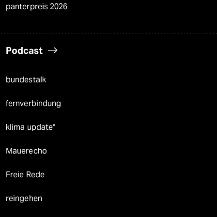
panterpreis 2026
Podcast
bundestalk
fernverbindung
klima update°
Mauerecho
Freie Rede
reingehen