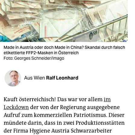
berlin
nord
wahrheit
verlag
Made in Austria oder doch Made in China? Skandal durch falsch
etikettierte FFP2-Masken in Österreich
verlag
Foto: Georges Schneider/imago
veranstaltungen
shop
Aus Wien
Ralf Leonhard
fragen & hilfe
Kauft österreichisch! Das war vor allem
im
unterstützen
Lockdown
der von der Regierung ausgegebene
abo
Aufruf zum kommerziellen Patriotismus. Dieser
mündete darin, dass in zwei Produktionsstätten
genossenschaft
der Firma Hygiene Austria Schwarzarbeiter