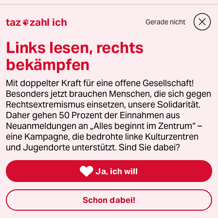
taz
zahl ich
Themen
Gerade nicht

#Lesestück Meinung und Analyse
#Masha Gessen
#Russland
Links lesen, rechts
#Wladimir Putin
#Homophobie
#Buchpreis
#Vergangenheit
bekämpfen
#Frankfurter Buchmesse
#Deutscher Buchpreis
Mit doppelter Kraft für eine offene Gesellschaft!
Feedback
Kommentieren
Fehlerhinweis
Besonders jetzt brauchen Menschen, die sich gegen
Rechtsextremismus einsetzen, unsere Solidarität.
Diesen Artikel teilen
Daher gehen 50 Prozent der Einnahmen aus
Neuanmeldungen an „Alles beginnt im Zentrum“ –
eine Kampagne, die bedrohte linke Kulturzentren
und Jugendorte unterstützt. Sind Sie dabei?
Mehr zum Thema

Ja, ich will
Schon dabei!