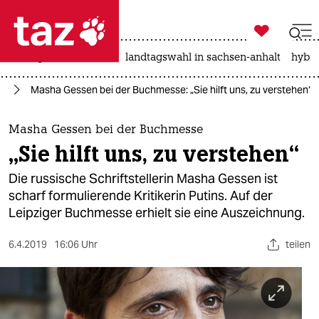

taz zahl ich
niedrigwasser
rente
landtagswahl in sachsen-anhalt
hybri

taz zahl ich
se
Masha Gessen bei der Buchmesse: „Sie hilft uns, zu verstehen“
taz zahl ich
themen
Masha Gessen bei der Buchmesse
„Sie hilft uns, zu verstehen“
politik
Die russische Schriftstellerin Masha Gessen ist
öko
scharf formulierende Kritikerin Putins. Auf der
Leipziger Buchmesse erhielt sie eine Auszeichnung.
gesellschaft
6.4.2019
16:06 Uhr
teilen
kultur
sport