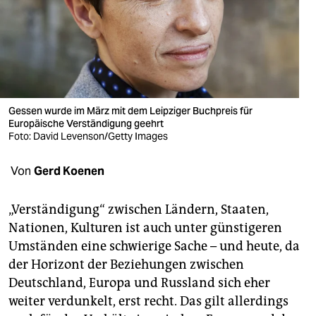
berlin
nord
wahrheit
verlag
Gessen wurde im März mit dem Leipziger Buchpreis für
verlag
Europäische Verständigung geehrt
Foto: David Levenson/Getty Images
veranstaltungen
Von
Gerd Koenen
shop
fragen & hilfe
„Verständigung“ zwischen Ländern, Staaten,
Nationen, Kulturen ist auch unter günstigeren
unterstützen
Umständen eine schwierige Sache – und heute, da
abo
der Horizont der Beziehungen ­zwischen
Deutschland, Europa und Russland sich eher
genossenschaft
weiter verdunkelt, erst recht. Das gilt allerdings