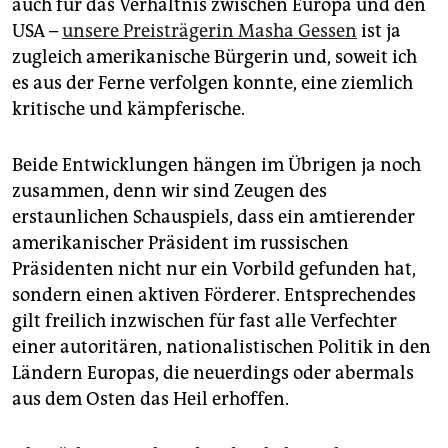
epaper login
auch für das Verhältnis zwischen Europa und den
USA –
unsere Preisträgerin ­Masha ­Gessen
ist ja
zugleich amerikanische Bürgerin und, soweit ich
es aus der Ferne verfolgen konnte, eine ziemlich
kritische und kämpferische.
Beide ­Entwicklungen hängen im Übrigen ja noch
zusammen, denn wir sind Zeugen des
erstaunlichen Schauspiels, dass ein amtierender
ame­rikanischer ­Präsident im russischen
Präsidenten nicht nur ein Vorbild ­gefunden hat,
sondern einen aktiven Förderer. Entsprechendes
gilt freilich inzwischen für fast alle Verfechter
einer ­autoritären, na­tio­nalistischen Politik in den
Ländern Europas, die neuerdings oder abermals
aus dem Osten das Heil er­hoffen.