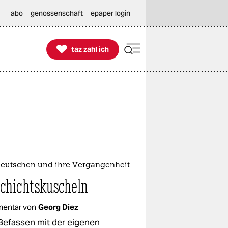
abo
genossenschaft
epaper login

taz zahl ich
taz zahl ich
Deutschen und ihre Vergangenheit
chichtskuscheln
entar von
Georg Diez
Befassen mit der eigenen