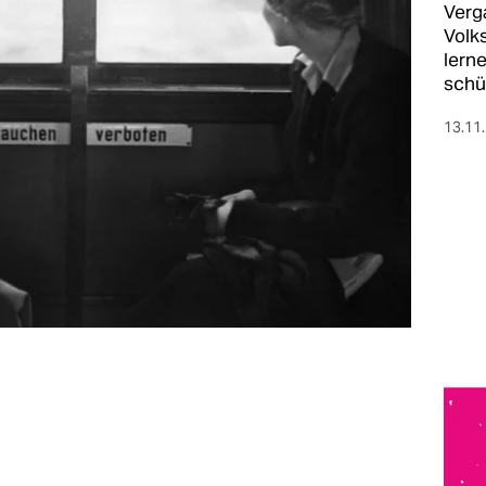
Verg
Volks
lerne
schü
13.11