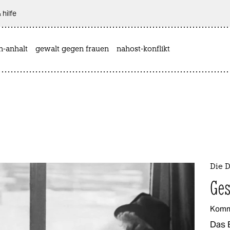
 hilfe
n-anhalt
gewalt gegen frauen
nahost-konflikt
Die 
Ges
Komm
Das 